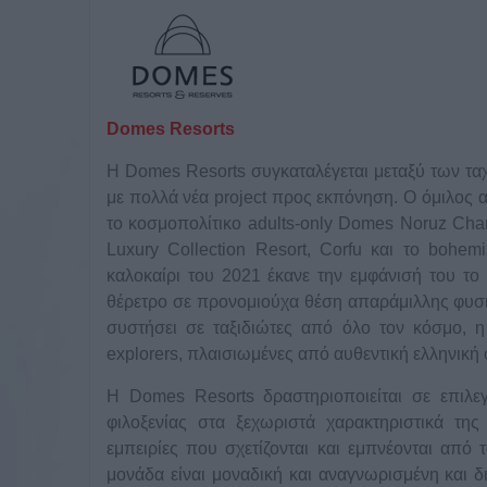
Domes Resorts
Η Domes Resorts συγκαταλέγεται μεταξύ των τα
με πολλά νέα
project
προς εκπόνηση. Ο όμιλος α
το κοσμοπολίτικο
adults
-
only
Domes
Noruz
Cha
Luxury
Collection
Resort
,
Corfu
και το
bohemi
καλοκαίρι του 2021 έκανε την εμφάνισή του το
θέρετρο σε προνομιούχα θέση απαράμιλλης φυσι
συστήσει σε ταξιδιώτες από όλο τον κόσμο, 
explorers
, πλαισιωμένες από αυθεντική ελληνική
Η Domes Resorts δραστηριοποιείται σε επιλε
φιλοξενίας στα ξεχωριστά χαρακτηριστικά τη
εμπειρίες που σχετίζονται και εμπνέονται από
μονάδα είναι μοναδική και αναγνωρισμένη και δι