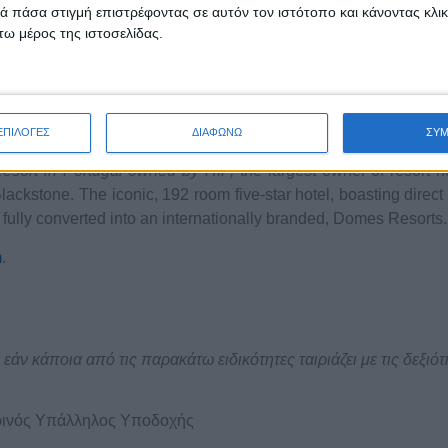
 πάσα στιγμή επιστρέφοντας σε αυτόν τον ιστότοπο και κάνοντας κλι
ω μέρος της ιστοσελίδας.
ions at iconic destinations and embrace their environments i
 to design, architecture and community engagement. All propert
phisticated design, opulent accommodation offering and fin
ΕΠΙΛΟΓΕΣ
ΔΙΑΦΩΝΩ
ΣΥ
y hotel brands in the Mediterranean, continues its rapid expan
esort in Portugal owned by HIP,
the largest owner of resort h
kstone. The iconic, 192 room five-star hotel, boasting direct
 fully converted into an internationally branded, Domes Resorts.
m
.
, εάν κάποια από τις παρακάτω ειδικότητες ταιριάζει με τις δεξιότ
ρινός Υπάλληλος Υποδοχής