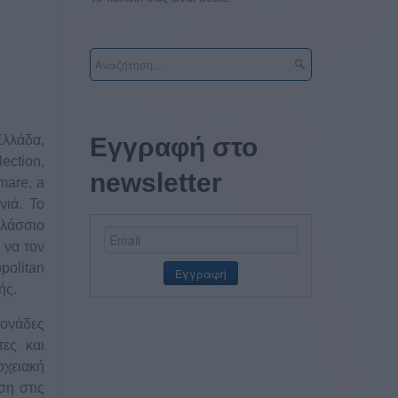
Ελλάδα,
Εγγραφή στο
lection
,
newsletter
mare
,
a
νιά
.
Το
αλάσσιο
 να τον
politan
ής.
μονάδες
τες και
οχειακή
ση στις