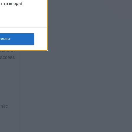
κ στο κουμπί
n every
ies are
e-tuned
ΜΦΩΝΩ
sion by
otels in
 access
ητες