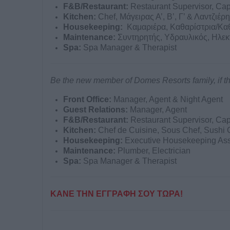
F&B/Restaurant:
Restaurant Supervisor, Cap
Kitchen:
Chef, Μάγειρας Α’, Β’, Γ’ & Λαντζιέρ
Housekeeping
:
Καμαριέρα, Καθαρίστρια/Κα
Maintenance
:
Συντηρητής, Υδραυλικός, Ηλε
Spa:
Spa Manager & Therapist
Be the new member of Domes Resorts family, if the
Front Office:
Manager, Agent & Night Agent
Guest Relations:
Manager, Agent
F&B/Restaurant:
Restaurant Supervisor, Cap
Kitchen:
Chef de Cuisine, Sous Chef, Sushi 
Housekeeping:
Executive Housekeeping Ass
Maintenance:
Plumber, Electrician
Spa:
Spa Manager & Therapist
ΚΑΝΕ ΤΗΝ ΕΓΓΡΑΦΗ ΣΟΥ ΤΩΡΑ!