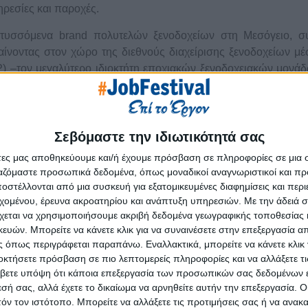
ηρεσίες και παροχές.
υσσόμενα brand πολυτελών ξενοδοχείων στη Μεσόγειο, συ
παίνοντας στον χώρο της διεθνούς διαχείρισης ξενοδοχείων μ
IP) –τον μεγαλύτερο ιδιοκτήτη εποχιακών ξενοδοχειακών μονά
ια της Blackstone– για τη διαχείριση του εμβληματικού The L
οδοχείο 192 δωματίων, που διαθέτει προνομιούχα θέση με
ura, πρόκειται να μετατραπεί πλήρως σε ένα Domes Resort, φ
Σεβόμαστε την ιδιωτικότητά σας
άτες μας αποθηκεύουμε και/ή έχουμε πρόσβαση σε πληροφορίες σε μια
domesresorts.com
.
ργαζόμαστε προσωπικά δεδομένα, όπως μοναδικοί αναγνωριστικοί και 
στέλλονται από μια συσκευή για εξατομικευμένες διαφημίσεις και περ
εχομένου, έρευνα ακροατηρίου και ανάπτυξη υπηρεσιών.
Με την άδειά σα
ury hospitality groups in Greece, with a number of new projects
χεται να χρησιμοποιήσουμε ακριβή δεδομένα γεωγραφικής τοποθεσίας 
he group is comprised of the legendary Domes of Elounda, Au
ών. Μπορείτε να κάνετε κλικ για να συναινέσετε στην επεξεργασία απ
a, Autograph Collection, Domes Miramare, a Luxury Collection
 όπως περιγράφεται παραπάνω. Εναλλακτικά, μπορείτε να κάνετε κλικ γ
on Resort, Crete and the newest addition Domes of Corfu, Au
οκτήσετε πρόσβαση σε πιο λεπτομερείς πληροφορίες και να αλλάξετε τι
driven by the thrill of sharing them with the world, Domes Resor
βετε υπόψη ότι κάποια επεξεργασία των προσωπικών σας δεδομένων ε
εσή σας, αλλά έχετε το δικαίωμα να αρνηθείτε αυτήν την επεξεργασία. 
plorers, combined with authentic greek hospitality and the 
τόν τον ιστότοπο. Μπορείτε να αλλάξετε τις προτιμήσεις σας ή να ανακα