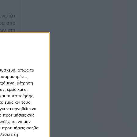
νεχίζει
έσα από
δων στη
ake Spa
 άμεση
έροντας
 συσκευή, όπως τα
προσαρμοσμένες
ιεχόμενο, μέτρηση
ς, εμείς και οι
 in its
και ταυτοποίησης
tograph
ό εμάς και τους
 Resort
ια να αρνηθείτε να
tograph
ς προτιμήσεις σας
ts offer
νδέχεται να μην
Οι προτιμήσεις σαςθα
highest
λέσετε τη