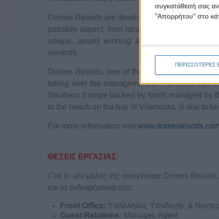
συγκατάθεσή σας ανά
"Απορρήτου" στο κάτ
Domes Resorts are developed on handpicked locat
possible aspect, from local cultural experiences
unique, award winning and known for their so
services.
ΠΕΡΙΣΣΟΤΕΡΕΣ 
Domes Resorts, one of the fastest growing luxur
taking over the management of
The Lake Spa R
Southern Europe backed by funds managed by Blac
to the beach on the bay of Vilamoura, is due to be
For more information visit
www.domesresorts.co
ΘΕΣΕΙΣ ΕΡΓΑΣΙΑΣ:
Γίνε το νέο μέλος της οικογένειας Domes
Resorts
και τα ενδιαφέροντά σου:
Front
Office
:
Υπάλληλος Υποδοχής & Νυχτε
Guest Relations:
Manager, Agent