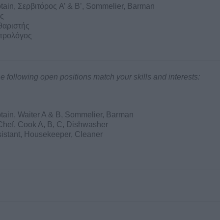
tain, Σερβιτόρος A’ & B’, Sommelier, Barman
ης
θαριστής
κτρολόγος
 following open positions match your skills and interests:
tain, Waiter A & B, Sommelier, Barman
Chef, Cook A, B, C, Dishwasher
istant, Housekeeper, Cleaner