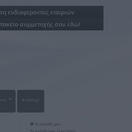
η ενδιαφέροντος εταιριών
 πακέτο συμμετοχής σου εδώ!
λικό
#JobDays
Το καλάθι μου
Το καλάθι σας είναι άδειο.