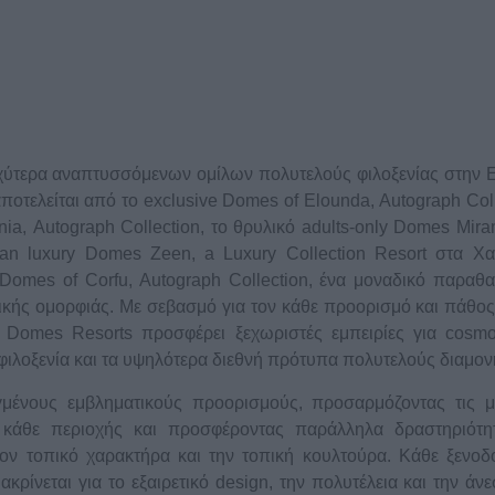
χύτερα αναπτυσσόμενων ομίλων πολυτελούς φιλοξενίας στην 
ποτελείται από το
exclusive
Domes
of
Elounda
,
Autograph
Col
nia
,
Autograph
Collection
,
το θρυλικό
adults
-
only
Domes
Mira
an
luxury
Domes
Zeen
,
a
Luxury
Collection
Resort
στα Χα
 Domes of Corfu, Autograph Collection, ένα μοναδικό παραθ
κής ομορφιάς. Με σεβασμό για τον κάθε προορισμό και πάθος
η Domes Resorts προσφέρει ξεχωριστές εμπειρίες για
cosmo
 φιλοξενία και τα υψηλότερα διεθνή πρότυπα πολυτελούς διαμον
γμένους εμβληματικούς προορισμούς, προσαρμόζοντας τις 
ς κάθε περιοχής και προσφέροντας παράλληλα δραστηριότη
 τον τοπικό χαρακτήρα και την τοπική κουλτούρα. Κάθε ξενοδ
ακρίνεται για το εξαιρετικό
design
, την πολυτέλεια και την άνε