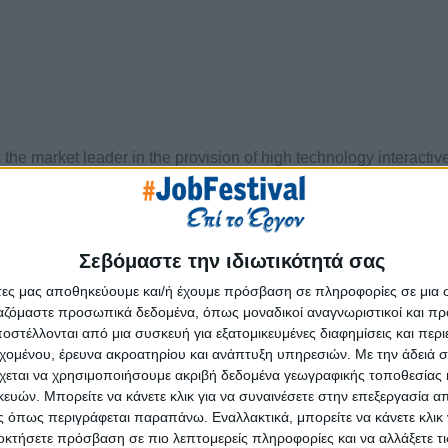
 the market leader in the provision of high technology interactiv
 June 1999, with the scope of providing high quality services to
rvice, telesales, back-office services and many other speciali
Σεβόμαστε την ιδιωτικότητά σας
ized as one of the largest nationwide, thanks to its long-standi
άτες μας αποθηκεύουμε και/ή έχουμε πρόσβαση σε πληροφορίες σε μια
ργαζόμαστε προσωπικά δεδομένα, όπως μοναδικοί αναγνωριστικοί και 
t fully meet the constantly changing needs of the market today a
στέλλονται από μια συσκευή για εξατομικευμένες διαφημίσεις και περ
εχομένου, έρευνα ακροατηρίου και ανάπτυξη υπηρεσιών.
Με την άδειά σα
 and human resources to ensure that effective, flexible services 
χεται να χρησιμοποιήσουμε ακριβή δεδομένα γεωγραφικής τοποθεσίας 
e infrastructure.
ών. Μπορείτε να κάνετε κλικ για να συναινέσετε στην επεξεργασία απ
 όπως περιγράφεται παραπάνω. Εναλλακτικά, μπορείτε να κάνετε κλικ γ
 Quality is not only reflected in its state-of-the-art facilities –r
οκτήσετε πρόσβαση σε πιο λεπτομερείς πληροφορίες και να αλλάξετε τι
 tower, near Panormou Metro Station– but extends to areas such