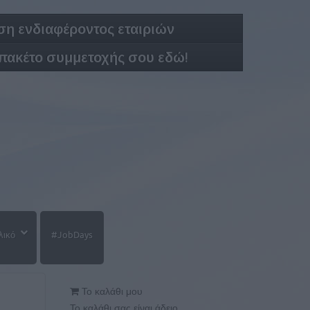
η ενδιαφέροντος εταιριών
 πακέτο συμμετοχής σου εδώ!
λικό
#JobDays
Το καλάθι μου
Το καλάθι σας είναι άδειο.