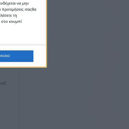
νδέχεται να μην
lity
Οι προτιμήσεις σαςθα
λέσετε τη
κ στο κουμπί
e
g to
tters of
ation
ΜΦΩΝΩ
,
oad.