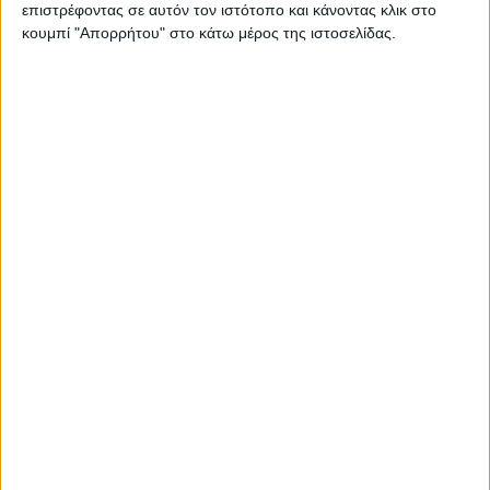
επιστρέφοντας σε αυτόν τον ιστότοπο και κάνοντας κλικ στο
Στατιστικά Athens #JobFestival
κουμπί "Απορρήτου" στο κάτω μέρος της ιστοσελίδας.
2019
Στατιστικά Thessaloniki
#JobFestival 2019
Στατιστικά Athens #JobFestival
2018
Στατιστικά Thessaloniki
#JobFestival 2018
Στατιστικά Athens #JobFestival
2017
Στατιστικά Thessaloniki
#JobFestival 2017
Στατιστικά Athens #JobFestival
2016
Στατιστικά Athens #JobFestival