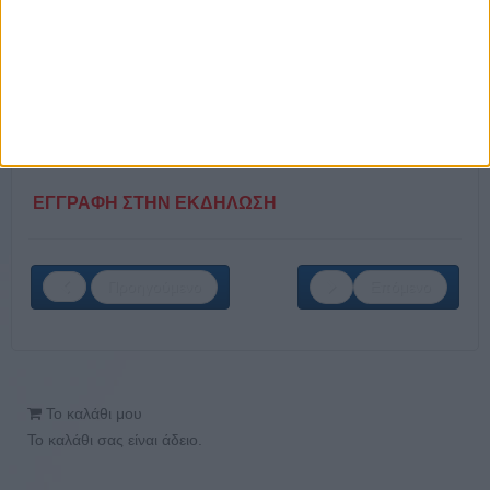
Home Based Recruiter
Πωλητής HORECA
Υπάλληλος Παραγγελιοληψίας &
Τιμολόγησης
Υπάλληλος τμήματος προμηθειών
Υπεύθυνος Προμηθειών στο κλάδο HORECΑ
ΕΓΓΡΑΦΗ ΣΤΗΝ ΕΚΔΗΛΩΣΗ
Προηγούμενο
Επόμενο
Το καλάθι μου
Το καλάθι σας είναι άδειο.