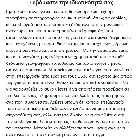
Reborn
Σεβόμαστε την ιδιωτικότητά σας
Athens #JobFestival 2019
Εμείς και οι συνεργάτες μας αποθηκεύουμε και/ή έχουμε
πρόσβαση σε πληροφορίες σε μια συσκευή, όπως τα cookies,
Thessaloniki #JobFestival 2019
και επεξεργαζόμαστε προσωπικά δεδομένα, όπως μοναδικοί
Athens #JobFestival 2018
αναγνωριστικοί και προσαρμοσμένες πληροφορίες που
αποστέλλονται από μια συσκευή για εξατομικευμένες διαφημίσεις
Thessaloniki #JobFestival 2018
και περιεχόμενο, μέτρηση διαφήμισης και περιεχομένου, έρευνα
Athens #JobFestival 2017
ακροατηρίου και ανάπτυξη υπηρεσιών.
Με την άδειά σας, εμείς
Τhessaloniki #JobFestival 2017
και οι συνεργάτες μας ενδέχεται να χρησιμοποιήσουμε ακριβή
δεδομένα γεωγραφικής τοποθεσίας και ταυτοποίησης μέσω
Athens #JobFestival 2016
σάρωσης συσκευών. Μπορείτε να κάνετε κλικ για να συναινέσετε
Athens #JobFestival 2015
στην επεξεργασία από εμάς και τους 1538 συνεργάτες μας όπως
περιγράφεται παραπάνω. Εναλλακτικά, μπορείτε να κάνετε κλικ
Thessaloniki #JobFestival 2014
για να αρνηθείτε να συναινέσετε ή να αποκτήσετε πρόσβαση σε
Στατιστικά
πιο λεπτομερείς πληροφορίες και να αλλάξετε τις προτιμήσεις
σας πριν συναινέσετε.
Λάβετε υπόψη ότι κάποια επεξεργασία
Στατιστικά Athens & Thessaloniki
των προσωπικών σας δεδομένων ενδέχεται να μην απαιτεί τη
#JobFestivals 2022
συγκατάθεσή σας, αλλά έχετε το δικαίωμα να αρνηθείτε αυτήν
την επεξεργασία. Οι προτιμήσεις σαςθα ισχύουν μόνο για αυτόν
Στατιστικά Thessaloniki
τον ιστότοπο. Μπορείτε να αλλάξετε τις προτιμήσεις σας ή να
#JobFestival 2019 Reborn
ανακαλέσετε τη συγκατάθεσή σας ανά πάσα στιγμή