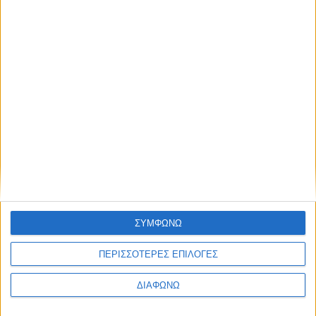
Thessaloniki #JobFestival 2025
Thessaloniki #JobFestival 2024
Athens #JobFestival 2024 (Νοέμβριος)
Athens #JobFestival 2024 (Φεβρουάριος)
Thessaloniki #JobFestival 2023
Thessaloniki #JobFestival 2022
Athens #JobFestival 2022
Thessaloniki #JobFestival 2019 Reborn
Athens #JobFestival 2019
Thessaloniki #JobFestival 2019
ΣΥΜΦΩΝΩ
Athens #JobFestival 2018
ΠΕΡΙΣΣΟΤΕΡΕΣ ΕΠΙΛΟΓΕΣ
Thessaloniki #JobFestival 2018
ΔΙΑΦΩΝΩ
Athens #JobFestival 2017
Τhessaloniki #JobFestival 2017