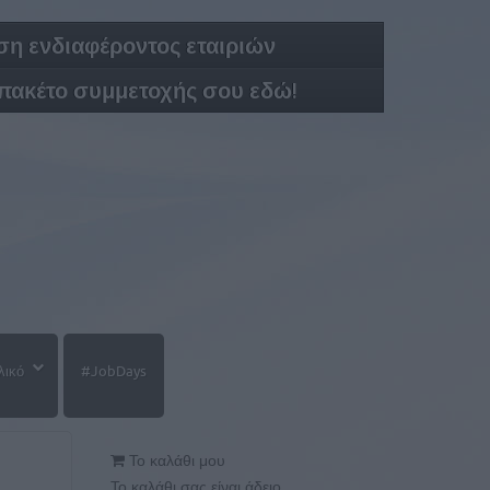
η ενδιαφέροντος εταιριών
 πακέτο συμμετοχής σου εδώ!
λικό
#JobDays
Το καλάθι μου
Το καλάθι σας είναι άδειο.