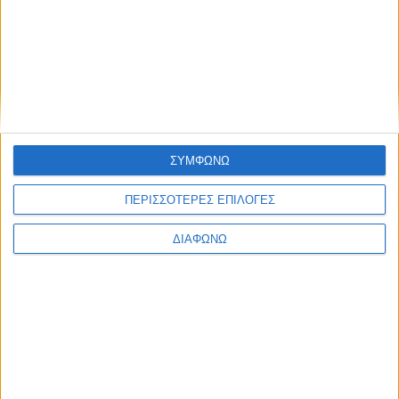
Thessaloniki #JobFestival 2025
Thessaloniki #JobFestival 2024
Athens #JobFestival 2024 (Νοέμβριος)
Athens #JobFestival 2024 (Φεβρουάριος)
Thessaloniki #JobFestival 2023
ΣΥΜΦΩΝΩ
Thessaloniki #JobFestival 2022
Athens #JobFestival 2022
ΠΕΡΙΣΣΟΤΕΡΕΣ ΕΠΙΛΟΓΕΣ
Thessaloniki #JobFestival 2019 Reborn
ΔΙΑΦΩΝΩ
Athens #JobFestival 2019
Thessaloniki #JobFestival 2019
Athens #JobFestival 2018
Thessaloniki #JobFestival 2018
Athens #JobFestival 2017
Τhessaloniki #JobFestival 2017