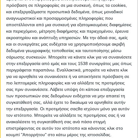
Reborn
πρόσβαση σε πληροφορίες σε μια συσκευή, όπως τα cookies,
Athens #JobFestival 2019
και επεξεργαζόμαστε προσωπικά δεδομένα, όπως μοναδικοί
αναγνωριστικοί και προσαρμοσμένες πληροφορίες που
Thessaloniki #JobFestival 2019
αποστέλλονται από μια συσκευή για εξατομικευμένες διαφημίσεις
Athens #JobFestival 2018
και περιεχόμενο, μέτρηση διαφήμισης και περιεχομένου, έρευνα
ακροατηρίου και ανάπτυξη υπηρεσιών.
Με την άδειά σας, εμείς
Thessaloniki #JobFestival 2018
και οι συνεργάτες μας ενδέχεται να χρησιμοποιήσουμε ακριβή
Athens #JobFestival 2017
δεδομένα γεωγραφικής τοποθεσίας και ταυτοποίησης μέσω
Τhessaloniki #JobFestival 2017
σάρωσης συσκευών. Μπορείτε να κάνετε κλικ για να συναινέσετε
στην επεξεργασία από εμάς και τους 1538 συνεργάτες μας όπως
Athens #JobFestival 2016
περιγράφεται παραπάνω. Εναλλακτικά, μπορείτε να κάνετε κλικ
Athens #JobFestival 2015
για να αρνηθείτε να συναινέσετε ή να αποκτήσετε πρόσβαση σε
πιο λεπτομερείς πληροφορίες και να αλλάξετε τις προτιμήσεις
Thessaloniki #JobFestival 2014
σας πριν συναινέσετε.
Λάβετε υπόψη ότι κάποια επεξεργασία
Στατιστικά
των προσωπικών σας δεδομένων ενδέχεται να μην απαιτεί τη
συγκατάθεσή σας, αλλά έχετε το δικαίωμα να αρνηθείτε αυτήν
Στατιστικά Athens & Thessaloniki
την επεξεργασία. Οι προτιμήσεις σαςθα ισχύουν μόνο για αυτόν
#JobFestivals 2022
τον ιστότοπο. Μπορείτε να αλλάξετε τις προτιμήσεις σας ή να
ανακαλέσετε τη συγκατάθεσή σας ανά πάσα στιγμή
Στατιστικά Thessaloniki
επιστρέφοντας σε αυτόν τον ιστότοπο και κάνοντας κλικ στο
#JobFestival 2019 Reborn
κουμπί "Απορρήτου" στο κάτω μέρος της ιστοσελίδας.