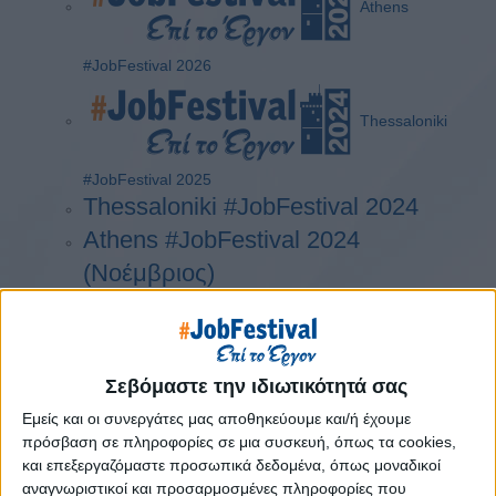
Athens
#JobFestival 2026
Thessaloniki
#JobFestival 2025
Thessaloniki #JobFestival 2024
Athens #JobFestival 2024
(Νοέμβριος)
Athens #JobFestival 2024
(Φεβρουάριος)
Thessaloniki #JobFestival 2023
Σεβόμαστε την ιδιωτικότητά σας
Thessaloniki #JobFestival 2022
Εμείς και οι συνεργάτες μας αποθηκεύουμε και/ή έχουμε
Athens #JobFestival 2022
πρόσβαση σε πληροφορίες σε μια συσκευή, όπως τα cookies,
και επεξεργαζόμαστε προσωπικά δεδομένα, όπως μοναδικοί
Thessaloniki #JobFestival 2019
αναγνωριστικοί και προσαρμοσμένες πληροφορίες που