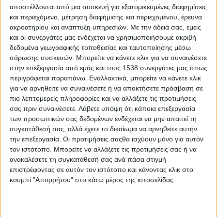
Reborn
αποστέλλονται από μια συσκευή για εξατομικευμένες διαφημίσεις
Athens #JobFestival 2019
και περιεχόμενο, μέτρηση διαφήμισης και περιεχομένου, έρευνα
ακροατηρίου και ανάπτυξη υπηρεσιών.
Με την άδειά σας, εμείς
Thessaloniki #JobFestival 2019
και οι συνεργάτες μας ενδέχεται να χρησιμοποιήσουμε ακριβή
Athens #JobFestival 2018
δεδομένα γεωγραφικής τοποθεσίας και ταυτοποίησης μέσω
σάρωσης συσκευών. Μπορείτε να κάνετε κλικ για να συναινέσετε
Thessaloniki #JobFestival 2018
στην επεξεργασία από εμάς και τους 1538 συνεργάτες μας όπως
Athens #JobFestival 2017
περιγράφεται παραπάνω. Εναλλακτικά, μπορείτε να κάνετε κλικ
για να αρνηθείτε να συναινέσετε ή να αποκτήσετε πρόσβαση σε
Τhessaloniki #JobFestival 2017
πιο λεπτομερείς πληροφορίες και να αλλάξετε τις προτιμήσεις
Athens #JobFestival 2016
σας πριν συναινέσετε.
Λάβετε υπόψη ότι κάποια επεξεργασία
Athens #JobFestival 2015
των προσωπικών σας δεδομένων ενδέχεται να μην απαιτεί τη
συγκατάθεσή σας, αλλά έχετε το δικαίωμα να αρνηθείτε αυτήν
Thessaloniki #JobFestival 2014
την επεξεργασία. Οι προτιμήσεις σαςθα ισχύουν μόνο για αυτόν
Στατιστικά
τον ιστότοπο. Μπορείτε να αλλάξετε τις προτιμήσεις σας ή να
ανακαλέσετε τη συγκατάθεσή σας ανά πάσα στιγμή
Στατιστικά Athens & Thessaloniki
επιστρέφοντας σε αυτόν τον ιστότοπο και κάνοντας κλικ στο
#JobFestivals 2022
κουμπί "Απορρήτου" στο κάτω μέρος της ιστοσελίδας.
Στατιστικά Thessaloniki
#JobFestival 2019 Reborn