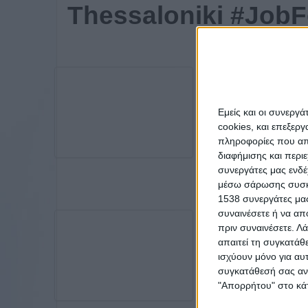
Thessaloniki #JobF
Εμείς και οι συνεργ
cookies, και επεξε
πληροφορίες που απο
διαφήμισης και περι
συνεργάτες μας ενδέ
μέσω σάρωσης συσκευ
1538 συνεργάτες μας
συναινέσετε ή να απ
πριν συναινέσετε.
Λά
απαιτεί τη συγκατάθ
ισχύουν μόνο για αυ
συγκατάθεσή σας ανά
"Απορρήτου" στο κάτ