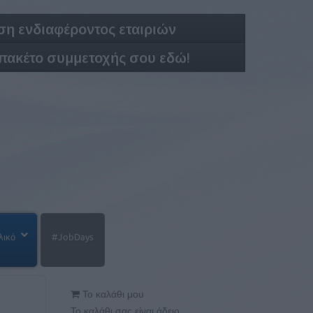
η ενδιαφέροντος εταιριών
 πακέτο συμμετοχής σου εδώ!
λικό
#JobDays
Το καλάθι μου
Το καλάθι σας είναι άδειο.