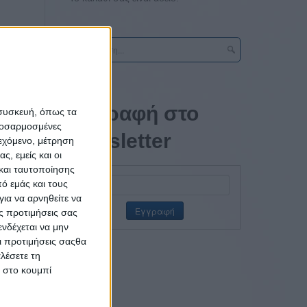
Εγγραφή στο
 συσκευή, όπως τα
προσαρμοσμένες
newsletter
ιεχόμενο, μέτρηση
ς, εμείς και οι
και ταυτοποίησης
ό εμάς και τους
ια να αρνηθείτε να
ς προτιμήσεις σας
νδέχεται να μην
Οι προτιμήσεις σαςθα
λέσετε τη
κ στο κουμπί