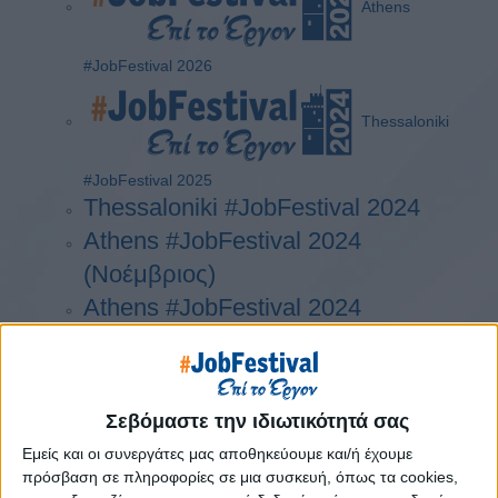
Athens
#JobFestival 2026
Thessaloniki
#JobFestival 2025
Thessaloniki #JobFestival 2024
Athens #JobFestival 2024
(Νοέμβριος)
Athens #JobFestival 2024
(Φεβρουάριος)
Thessaloniki #JobFestival 2023
Thessaloniki #JobFestival 2022
Σεβόμαστε την ιδιωτικότητά σας
Athens #JobFestival 2022
Εμείς και οι συνεργάτες μας αποθηκεύουμε και/ή έχουμε
Thessaloniki #JobFestival 2019
πρόσβαση σε πληροφορίες σε μια συσκευή, όπως τα cookies,