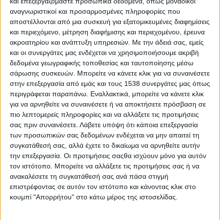
και επεξεργαζόμαστε προσωπικά δεδομένα, όπως μοναδικοί
Reborn
αναγνωριστικοί και προσαρμοσμένες πληροφορίες που
Athens #JobFestival 2019
αποστέλλονται από μια συσκευή για εξατομικευμένες διαφημίσεις
Thessaloniki #JobFestival 2019
και περιεχόμενο, μέτρηση διαφήμισης και περιεχομένου, έρευνα
ακροατηρίου και ανάπτυξη υπηρεσιών.
Με την άδειά σας, εμείς
Athens #JobFestival 2018
και οι συνεργάτες μας ενδέχεται να χρησιμοποιήσουμε ακριβή
Thessaloniki #JobFestival 2018
δεδομένα γεωγραφικής τοποθεσίας και ταυτοποίησης μέσω
σάρωσης συσκευών. Μπορείτε να κάνετε κλικ για να συναινέσετε
Athens #JobFestival 2017
στην επεξεργασία από εμάς και τους 1538 συνεργάτες μας όπως
Τhessaloniki #JobFestival 2017
περιγράφεται παραπάνω. Εναλλακτικά, μπορείτε να κάνετε κλικ
για να αρνηθείτε να συναινέσετε ή να αποκτήσετε πρόσβαση σε
Athens #JobFestival 2016
πιο λεπτομερείς πληροφορίες και να αλλάξετε τις προτιμήσεις
Athens #JobFestival 2015
σας πριν συναινέσετε.
Λάβετε υπόψη ότι κάποια επεξεργασία
Thessaloniki #JobFestival 2014
των προσωπικών σας δεδομένων ενδέχεται να μην απαιτεί τη
συγκατάθεσή σας, αλλά έχετε το δικαίωμα να αρνηθείτε αυτήν
Στατιστικά
την επεξεργασία. Οι προτιμήσεις σαςθα ισχύουν μόνο για αυτόν
τον ιστότοπο. Μπορείτε να αλλάξετε τις προτιμήσεις σας ή να
Στατιστικά Athens & Thessaloniki
ανακαλέσετε τη συγκατάθεσή σας ανά πάσα στιγμή
#JobFestivals 2022
επιστρέφοντας σε αυτόν τον ιστότοπο και κάνοντας κλικ στο
Στατιστικά Thessaloniki
κουμπί "Απορρήτου" στο κάτω μέρος της ιστοσελίδας.
#JobFestival 2019 Reborn