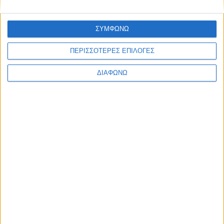
Thessaloniki #JobFestival 2025
Thessaloniki #JobFestival 2024
ΣΥΜΦΩΝΩ
Athens #JobFestival 2024 (Νοέμβριος)
ΠΕΡΙΣΣΟΤΕΡΕΣ ΕΠΙΛΟΓΕΣ
Athens #JobFestival 2024 (Φεβρουάριος)
ΔΙΑΦΩΝΩ
Thessaloniki #JobFestival 2023
Thessaloniki #JobFestival 2022
Athens #JobFestival 2022
Thessaloniki #JobFestival 2019 Reborn
Athens #JobFestival 2019
Thessaloniki #JobFestival 2019
Athens #JobFestival 2018
Thessaloniki #JobFestival 2018
Athens #JobFestival 2017
Τhessaloniki #JobFestival 2017