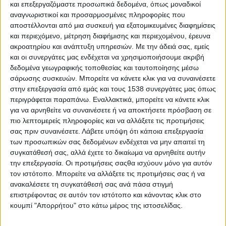
Reborn
και επεξεργαζόμαστε προσωπικά δεδομένα, όπως μοναδικοί
αναγνωριστικοί και προσαρμοσμένες πληροφορίες που
Athens #JobFestival 2019
αποστέλλονται από μια συσκευή για εξατομικευμένες διαφημίσεις
Thessaloniki #JobFestival 2019
και περιεχόμενο, μέτρηση διαφήμισης και περιεχομένου, έρευνα
ακροατηρίου και ανάπτυξη υπηρεσιών.
Με την άδειά σας, εμείς
Athens #JobFestival 2018
και οι συνεργάτες μας ενδέχεται να χρησιμοποιήσουμε ακριβή
Thessaloniki #JobFestival 2018
δεδομένα γεωγραφικής τοποθεσίας και ταυτοποίησης μέσω
Athens #JobFestival 2017
σάρωσης συσκευών. Μπορείτε να κάνετε κλικ για να συναινέσετε
στην επεξεργασία από εμάς και τους 1538 συνεργάτες μας όπως
Τhessaloniki #JobFestival 2017
περιγράφεται παραπάνω. Εναλλακτικά, μπορείτε να κάνετε κλικ
Athens #JobFestival 2016
για να αρνηθείτε να συναινέσετε ή να αποκτήσετε πρόσβαση σε
πιο λεπτομερείς πληροφορίες και να αλλάξετε τις προτιμήσεις
Athens #JobFestival 2015
σας πριν συναινέσετε.
Λάβετε υπόψη ότι κάποια επεξεργασία
Thessaloniki #JobFestival 2014
των προσωπικών σας δεδομένων ενδέχεται να μην απαιτεί τη
συγκατάθεσή σας, αλλά έχετε το δικαίωμα να αρνηθείτε αυτήν
Στατιστικά
την επεξεργασία. Οι προτιμήσεις σαςθα ισχύουν μόνο για αυτόν
Στατιστικά Athens & Thessaloniki
τον ιστότοπο. Μπορείτε να αλλάξετε τις προτιμήσεις σας ή να
ανακαλέσετε τη συγκατάθεσή σας ανά πάσα στιγμή
#JobFestivals 2022
επιστρέφοντας σε αυτόν τον ιστότοπο και κάνοντας κλικ στο
Στατιστικά Thessaloniki
κουμπί "Απορρήτου" στο κάτω μέρος της ιστοσελίδας.
#JobFestival 2019 Reborn