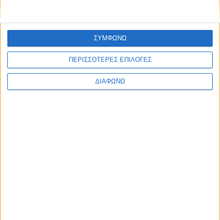
Thessaloniki #JobFestival 2025
Thessaloniki #JobFestival 2024
ΣΥΜΦΩΝΩ
Athens #JobFestival 2024 (Νοέμβριος)
Athens #JobFestival 2024 (Φεβρουάριος)
ΠΕΡΙΣΣΟΤΕΡΕΣ ΕΠΙΛΟΓΕΣ
Thessaloniki #JobFestival 2023
ΔΙΑΦΩΝΩ
Thessaloniki #JobFestival 2022
Athens #JobFestival 2022
Thessaloniki #JobFestival 2019 Reborn
Athens #JobFestival 2019
Thessaloniki #JobFestival 2019
Athens #JobFestival 2018
Thessaloniki #JobFestival 2018
Athens #JobFestival 2017
Τhessaloniki #JobFestival 2017