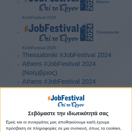
Athens
#JobFestival 2026
Thessaloniki
#JobFestival 2025
Thessaloniki #JobFestival 2024
Athens #JobFestival 2024
(Νοέμβριος)
Athens #JobFestival 2024
(Φεβρουάριος)
Thessaloniki #JobFestival 2023
Thessaloniki #JobFestival 2022
Σεβόμαστε την ιδιωτικότητά σας
Athens #JobFestival 2022
Εμείς και οι συνεργάτες μας αποθηκεύουμε και/ή έχουμε
Thessaloniki #JobFestival 2019
πρόσβαση σε πληροφορίες σε μια συσκευή, όπως τα cookies,