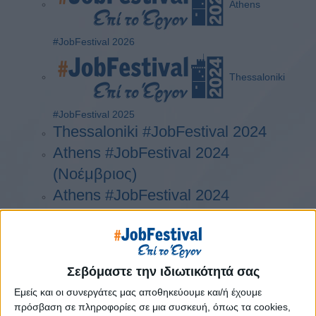
Athens
#JobFestival 2026
Thessaloniki
#JobFestival 2025
Thessaloniki #JobFestival 2024
Athens #JobFestival 2024
(Νοέμβριος)
Athens #JobFestival 2024
(Φεβρουάριος)
Thessaloniki #JobFestival 2023
Thessaloniki #JobFestival 2022
Σεβόμαστε την ιδιωτικότητά σας
Athens #JobFestival 2022
Εμείς και οι συνεργάτες μας αποθηκεύουμε και/ή έχουμε
Thessaloniki #JobFestival 2019
πρόσβαση σε πληροφορίες σε μια συσκευή, όπως τα cookies,