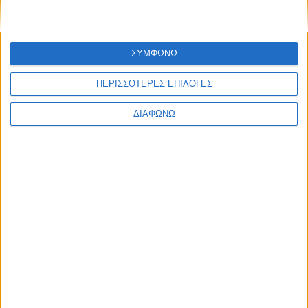
Thessaloniki #JobFestival 2025
Thessaloniki #JobFestival 2024
ΣΥΜΦΩΝΩ
Athens #JobFestival 2024 (Νοέμβριος)
Athens #JobFestival 2024 (Φεβρουάριος)
ΠΕΡΙΣΣΟΤΕΡΕΣ ΕΠΙΛΟΓΕΣ
Thessaloniki #JobFestival 2023
ΔΙΑΦΩΝΩ
Thessaloniki #JobFestival 2022
Athens #JobFestival 2022
Thessaloniki #JobFestival 2019 Reborn
Athens #JobFestival 2019
Thessaloniki #JobFestival 2019
Athens #JobFestival 2018
Thessaloniki #JobFestival 2018
Athens #JobFestival 2017
Τhessaloniki #JobFestival 2017