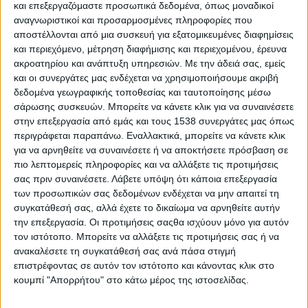
Reborn
και επεξεργαζόμαστε προσωπικά δεδομένα, όπως μοναδικοί
αναγνωριστικοί και προσαρμοσμένες πληροφορίες που
Athens #JobFestival 2019
αποστέλλονται από μια συσκευή για εξατομικευμένες διαφημίσεις
Thessaloniki #JobFestival 2019
και περιεχόμενο, μέτρηση διαφήμισης και περιεχομένου, έρευνα
ακροατηρίου και ανάπτυξη υπηρεσιών.
Με την άδειά σας, εμείς
Athens #JobFestival 2018
και οι συνεργάτες μας ενδέχεται να χρησιμοποιήσουμε ακριβή
Thessaloniki #JobFestival 2018
δεδομένα γεωγραφικής τοποθεσίας και ταυτοποίησης μέσω
Athens #JobFestival 2017
σάρωσης συσκευών. Μπορείτε να κάνετε κλικ για να συναινέσετε
στην επεξεργασία από εμάς και τους 1538 συνεργάτες μας όπως
Τhessaloniki #JobFestival 2017
περιγράφεται παραπάνω. Εναλλακτικά, μπορείτε να κάνετε κλικ
Athens #JobFestival 2016
για να αρνηθείτε να συναινέσετε ή να αποκτήσετε πρόσβαση σε
πιο λεπτομερείς πληροφορίες και να αλλάξετε τις προτιμήσεις
Athens #JobFestival 2015
σας πριν συναινέσετε.
Λάβετε υπόψη ότι κάποια επεξεργασία
Thessaloniki #JobFestival 2014
των προσωπικών σας δεδομένων ενδέχεται να μην απαιτεί τη
συγκατάθεσή σας, αλλά έχετε το δικαίωμα να αρνηθείτε αυτήν
Στατιστικά
την επεξεργασία. Οι προτιμήσεις σαςθα ισχύουν μόνο για αυτόν
Στατιστικά Athens & Thessaloniki
τον ιστότοπο. Μπορείτε να αλλάξετε τις προτιμήσεις σας ή να
ανακαλέσετε τη συγκατάθεσή σας ανά πάσα στιγμή
#JobFestivals 2022
επιστρέφοντας σε αυτόν τον ιστότοπο και κάνοντας κλικ στο
Στατιστικά Thessaloniki
κουμπί "Απορρήτου" στο κάτω μέρος της ιστοσελίδας.
#JobFestival 2019 Reborn