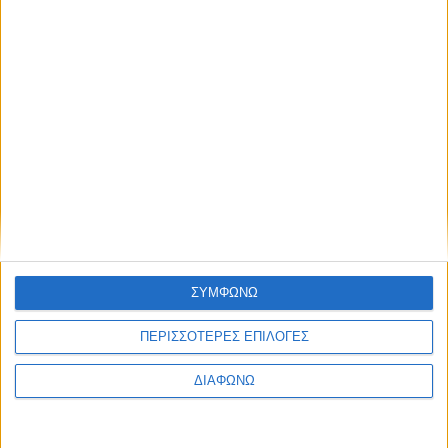
Thessaloniki #JobFestival 2025
Thessaloniki #JobFestival 2024
Athens #JobFestival 2024 (Νοέμβριος)
Athens #JobFestival 2024 (Φεβρουάριος)
Thessaloniki #JobFestival 2023
Thessaloniki #JobFestival 2022
Athens #JobFestival 2022
Thessaloniki #JobFestival 2019 Reborn
Athens #JobFestival 2019
ΣΥΜΦΩΝΩ
Thessaloniki #JobFestival 2019
ΠΕΡΙΣΣΟΤΕΡΕΣ ΕΠΙΛΟΓΕΣ
Athens #JobFestival 2018
Thessaloniki #JobFestival 2018
ΔΙΑΦΩΝΩ
Athens #JobFestival 2017
Τhessaloniki #JobFestival 2017