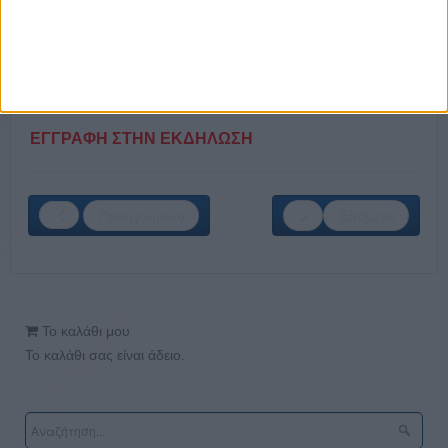
Front Office Night Host
Housekeeping Porter
Room Attendant
Support Security Officer
ΕΓΓΡΑΦΗ ΣΤΗΝ ΕΚΔΗΛΩΣΗ
Προηγούμενο
Επόμενο
Το καλάθι μου
Το καλάθι σας είναι άδειο.