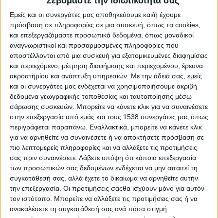
Σεβόμαστε την ιδιωτικότητά σας
Reborn
Εμείς και οι συνεργάτες μας αποθηκεύουμε και/ή έχουμε
Athens #JobFestival 2019
πρόσβαση σε πληροφορίες σε μια συσκευή, όπως τα cookies,
Thessaloniki #JobFestival 2019
και επεξεργαζόμαστε προσωπικά δεδομένα, όπως μοναδικοί
αναγνωριστικοί και προσαρμοσμένες πληροφορίες που
Athens #JobFestival 2018
αποστέλλονται από μια συσκευή για εξατομικευμένες διαφημίσεις
Thessaloniki #JobFestival 2018
και περιεχόμενο, μέτρηση διαφήμισης και περιεχομένου, έρευνα
Athens #JobFestival 2017
ακροατηρίου και ανάπτυξη υπηρεσιών.
Με την άδειά σας, εμείς
και οι συνεργάτες μας ενδέχεται να χρησιμοποιήσουμε ακριβή
Τhessaloniki #JobFestival 2017
δεδομένα γεωγραφικής τοποθεσίας και ταυτοποίησης μέσω
Athens #JobFestival 2016
σάρωσης συσκευών. Μπορείτε να κάνετε κλικ για να συναινέσετε
στην επεξεργασία από εμάς και τους 1538 συνεργάτες μας όπως
Athens #JobFestival 2015
περιγράφεται παραπάνω. Εναλλακτικά, μπορείτε να κάνετε κλικ
Thessaloniki #JobFestival 2014
για να αρνηθείτε να συναινέσετε ή να αποκτήσετε πρόσβαση σε
πιο λεπτομερείς πληροφορίες και να αλλάξετε τις προτιμήσεις
Στατιστικά
σας πριν συναινέσετε.
Λάβετε υπόψη ότι κάποια επεξεργασία
Στατιστικά Athens & Thessaloniki
των προσωπικών σας δεδομένων ενδέχεται να μην απαιτεί τη
συγκατάθεσή σας, αλλά έχετε το δικαίωμα να αρνηθείτε αυτήν
#JobFestivals 2022
την επεξεργασία. Οι προτιμήσεις σαςθα ισχύουν μόνο για αυτόν
Στατιστικά Thessaloniki
τον ιστότοπο. Μπορείτε να αλλάξετε τις προτιμήσεις σας ή να
#JobFestival 2019 Reborn
ανακαλέσετε τη συγκατάθεσή σας ανά πάσα στιγμή