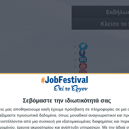
Εκδήλωσ
Κλείσε το
ΘΕΣΣΑΛΟΝΙΚΗ
E-shop
Προηγούμενες Εκδηλώσεις
Υ
Σεβόμαστε την ιδιωτικότητά σας
άτες μας αποθηκεύουμε και/ή έχουμε πρόσβαση σε πληροφορίες σε μια
ργαζόμαστε προσωπικά δεδομένα, όπως μοναδικοί αναγνωριστικοί και 
στέλλονται από μια συσκευή για εξατομικευμένες διαφημίσεις και περ
estival 2016
εχομένου, έρευνα ακροατηρίου και ανάπτυξη υπηρεσιών.
Με την άδειά σα