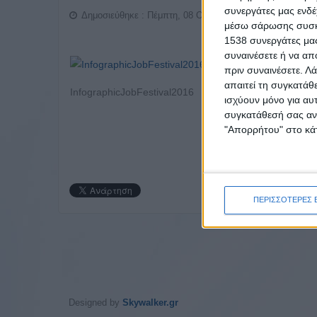
συνεργάτες μας ενδέ
Δημοσιεύθηκε : Πέμπτη, 08 Οκτώβριος 2015 11:05
μέσω σάρωσης συσκευ
1538 συνεργάτες μας
συναινέσετε ή να απ
πριν συναινέσετε.
Λά
απαιτεί τη συγκατάθ
InfographicJobFestival2016
ισχύουν μόνο για αυ
συγκατάθεσή σας ανά
"Απορρήτου" στο κάτ
ΠΕΡΙΣΣΟΤΕΡΕΣ 
Designed by
Skywalker.gr