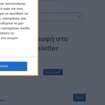
και ταυτοποίησης
υδρομείο
ό εμάς και τους
ια να αρνηθείτε να
ς προτιμήσεις σας
νδέχεται να μην
Οι προτιμήσεις σαςθα
λέσετε τη
Εγγραφή στο
κ στο κουμπί
newsletter
ΜΦΩΝΩ
Αρχή
του