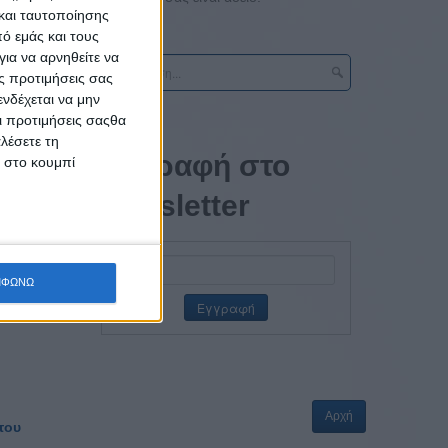
και ταυτοποίησης
υδρομείο
ό εμάς και τους
ια να αρνηθείτε να
ς προτιμήσεις σας
νδέχεται να μην
Οι προτιμήσεις σαςθα
λέσετε τη
Εγγραφή στο
κ στο κουμπί
newsletter
ΜΦΩΝΩ
Αρχή
του