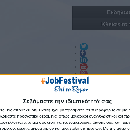
Εκδήλωσ
Κλείσε το
ΘΕΣΣΑΛΟΝΙΚΗ
E-shop
Προηγούμενες Εκδηλώσεις
Υ
Σεβόμαστε την ιδιωτικότητά σας
άτες μας αποθηκεύουμε και/ή έχουμε πρόσβαση σε πληροφορίες σε μια
ργαζόμαστε προσωπικά δεδομένα, όπως μοναδικοί αναγνωριστικοί και 
στέλλονται από μια συσκευή για εξατομικευμένες διαφημίσεις και περ
 #JobFestival 2018
εχομένου, έρευνα ακροατηρίου και ανάπτυξη υπηρεσιών.
Με την άδειά σα