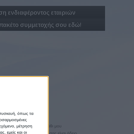
η ενδιαφέροντος εταιριών
 πακέτο συμμετοχής σου εδώ!
λικό
#JobDays
 συσκευή, όπως τα
προσαρμοσμένες
ιεχόμενο, μέτρηση
Το καλάθι μου
ς, εμείς και οι
Το καλάθι σας είναι άδειο.