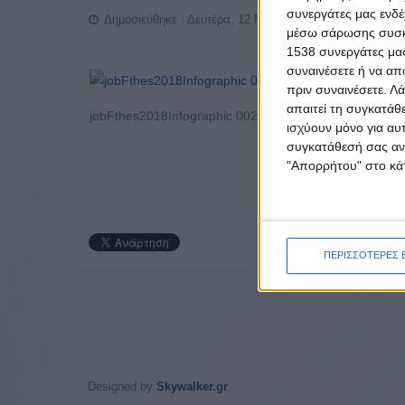
συνεργάτες μας ενδέ
Δημοσιεύθηκε : Δευτέρα, 12 Μάρτιος 2018 11:05
μέσω σάρωσης συσκευ
1538 συνεργάτες μας
συναινέσετε ή να απ
πριν συναινέσετε.
Λά
απαιτεί τη συγκατάθ
jobFthes2018Infographic 002
ισχύουν μόνο για αυ
συγκατάθεσή σας ανά
"Απορρήτου" στο κάτ
ΠΕΡΙΣΣΟΤΕΡΕΣ 
Designed by
Skywalker.gr