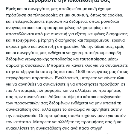
Σεβόμαστε την ιδιωτικότητά σας
Reborn
Εμείς και οι συνεργάτες μας αποθηκεύουμε και/ή έχουμε
Athens #JobFestival 2019
πρόσβαση σε πληροφορίες σε μια συσκευή, όπως τα cookies,
Thessaloniki #JobFestival 2019
και επεξεργαζόμαστε προσωπικά δεδομένα, όπως μοναδικοί
αναγνωριστικοί και προσαρμοσμένες πληροφορίες που
Athens #JobFestival 2018
αποστέλλονται από μια συσκευή για εξατομικευμένες διαφημίσεις
Thessaloniki #JobFestival 2018
και περιεχόμενο, μέτρηση διαφήμισης και περιεχομένου, έρευνα
Athens #JobFestival 2017
ακροατηρίου και ανάπτυξη υπηρεσιών.
Με την άδειά σας, εμείς
και οι συνεργάτες μας ενδέχεται να χρησιμοποιήσουμε ακριβή
Τhessaloniki #JobFestival 2017
δεδομένα γεωγραφικής τοποθεσίας και ταυτοποίησης μέσω
Athens #JobFestival 2016
σάρωσης συσκευών. Μπορείτε να κάνετε κλικ για να συναινέσετε
στην επεξεργασία από εμάς και τους 1538 συνεργάτες μας όπως
Athens #JobFestival 2015
περιγράφεται παραπάνω. Εναλλακτικά, μπορείτε να κάνετε κλικ
Thessaloniki #JobFestival 2014
για να αρνηθείτε να συναινέσετε ή να αποκτήσετε πρόσβαση σε
πιο λεπτομερείς πληροφορίες και να αλλάξετε τις προτιμήσεις
Στατιστικά
σας πριν συναινέσετε.
Λάβετε υπόψη ότι κάποια επεξεργασία
Στατιστικά Athens & Thessaloniki
των προσωπικών σας δεδομένων ενδέχεται να μην απαιτεί τη
συγκατάθεσή σας, αλλά έχετε το δικαίωμα να αρνηθείτε αυτήν
#JobFestivals 2022
την επεξεργασία. Οι προτιμήσεις σαςθα ισχύουν μόνο για αυτόν
Στατιστικά Thessaloniki
τον ιστότοπο. Μπορείτε να αλλάξετε τις προτιμήσεις σας ή να
ανακαλέσετε τη συγκατάθεσή σας ανά πάσα στιγμή
#JobFestival 2019 Reborn