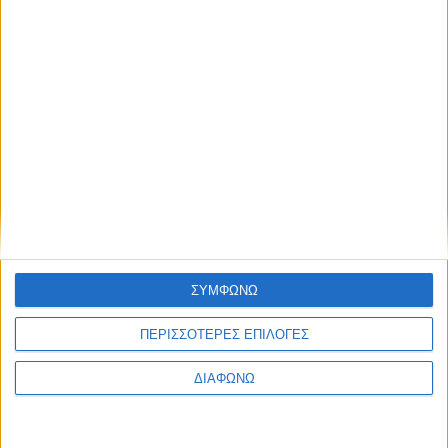
Thessaloniki #JobFestival 2025
Thessaloniki #JobFestival 2024
Athens #JobFestival 2024 (Νοέμβριος)
Athens #JobFestival 2024 (Φεβρουάριος)
Thessaloniki #JobFestival 2023
Thessaloniki #JobFestival 2022
Athens #JobFestival 2022
Thessaloniki #JobFestival 2019 Reborn
Athens #JobFestival 2019
ΣΥΜΦΩΝΩ
Thessaloniki #JobFestival 2019
ΠΕΡΙΣΣΟΤΕΡΕΣ ΕΠΙΛΟΓΕΣ
Athens #JobFestival 2018
Thessaloniki #JobFestival 2018
ΔΙΑΦΩΝΩ
Athens #JobFestival 2017
Τhessaloniki #JobFestival 2017