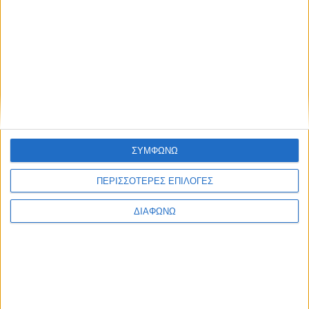
Thessaloniki #JobFestival 2025
Thessaloniki #JobFestival 2024
Athens #JobFestival 2024 (Νοέμβριος)
Athens #JobFestival 2024 (Φεβρουάριος)
Thessaloniki #JobFestival 2023
Thessaloniki #JobFestival 2022
Athens #JobFestival 2022
ΣΥΜΦΩΝΩ
Thessaloniki #JobFestival 2019 Reborn
ΠΕΡΙΣΣΟΤΕΡΕΣ ΕΠΙΛΟΓΕΣ
Athens #JobFestival 2019
ΔΙΑΦΩΝΩ
Thessaloniki #JobFestival 2019
Athens #JobFestival 2018
Thessaloniki #JobFestival 2018
Athens #JobFestival 2017
Τhessaloniki #JobFestival 2017