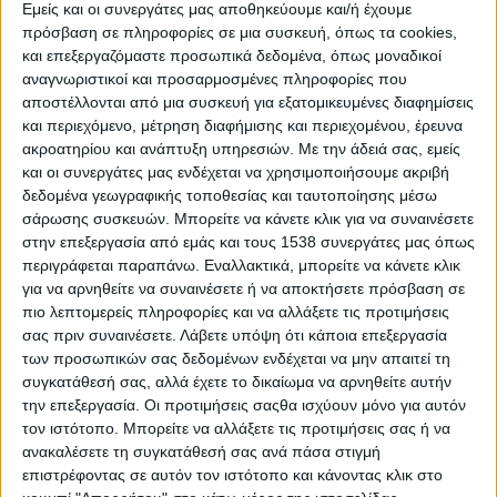
Reborn
Εμείς και οι συνεργάτες μας αποθηκεύουμε και/ή έχουμε
πρόσβαση σε πληροφορίες σε μια συσκευή, όπως τα cookies,
Athens #JobFestival 2019
και επεξεργαζόμαστε προσωπικά δεδομένα, όπως μοναδικοί
Thessaloniki #JobFestival 2019
αναγνωριστικοί και προσαρμοσμένες πληροφορίες που
αποστέλλονται από μια συσκευή για εξατομικευμένες διαφημίσεις
Athens #JobFestival 2018
και περιεχόμενο, μέτρηση διαφήμισης και περιεχομένου, έρευνα
Thessaloniki #JobFestival 2018
ακροατηρίου και ανάπτυξη υπηρεσιών.
Με την άδειά σας, εμείς
Athens #JobFestival 2017
και οι συνεργάτες μας ενδέχεται να χρησιμοποιήσουμε ακριβή
δεδομένα γεωγραφικής τοποθεσίας και ταυτοποίησης μέσω
Τhessaloniki #JobFestival 2017
σάρωσης συσκευών. Μπορείτε να κάνετε κλικ για να συναινέσετε
Athens #JobFestival 2016
στην επεξεργασία από εμάς και τους 1538 συνεργάτες μας όπως
περιγράφεται παραπάνω. Εναλλακτικά, μπορείτε να κάνετε κλικ
Athens #JobFestival 2015
για να αρνηθείτε να συναινέσετε ή να αποκτήσετε πρόσβαση σε
Thessaloniki #JobFestival 2014
πιο λεπτομερείς πληροφορίες και να αλλάξετε τις προτιμήσεις
σας πριν συναινέσετε.
Λάβετε υπόψη ότι κάποια επεξεργασία
Στατιστικά
των προσωπικών σας δεδομένων ενδέχεται να μην απαιτεί τη
Στατιστικά Athens & Thessaloniki
συγκατάθεσή σας, αλλά έχετε το δικαίωμα να αρνηθείτε αυτήν
την επεξεργασία. Οι προτιμήσεις σαςθα ισχύουν μόνο για αυτόν
#JobFestivals 2022
τον ιστότοπο. Μπορείτε να αλλάξετε τις προτιμήσεις σας ή να
Στατιστικά Thessaloniki
ανακαλέσετε τη συγκατάθεσή σας ανά πάσα στιγμή
επιστρέφοντας σε αυτόν τον ιστότοπο και κάνοντας κλικ στο
#JobFestival 2019 Reborn