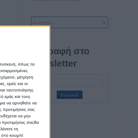
α πρώτη
Εγγραφή στο
αι
Nana
newsletter
νικά για
 συσκευή, όπως τα
προσαρμοσμένες
κες του
ιεχόμενο, μέτρηση
ς, εμείς και οι
και ταυτοποίησης
όλοι να
ό εμάς και τους
λλά και
ια να αρνηθείτε να
με στην
ς προτιμήσεις σας
νδέχεται να μην
Οι προτιμήσεις σαςθα
λέσετε τη
κ στο κουμπί