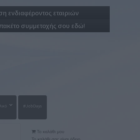
η ενδιαφέροντος εταιριών
 πακέτο συμμετοχής σου εδώ!
λικό
#JobDays
Το καλάθι μου
Το καλάθι σας είναι άδειο.