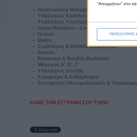
"Απορρήτου" στο κάτ
Reservations Manager
Υπάλληλος Κρατήσεων
Υπάλληλος Υποδοχής
Guest Relations – Concierge
Groom
ΠΕΡΙΣΣΟΤΕΡΕΣ 
Maitre
Σερβιτόρος & Βοηθός Σερβιτόρου
Barista
Bartender & Βοηθός Bartender
Μάγειρας Α’, Β’, Γ’
Υπάλληλος Λάντζας
Καμαριέρα & Καθαρίστρια
Συντηρητής Ηλεκτρολογικών & Υδραυλικ
ΚΑΝΕ ΤΗΝ ΕΓΓΡΑΦΗ ΣΟΥ ΤΩΡΑ!