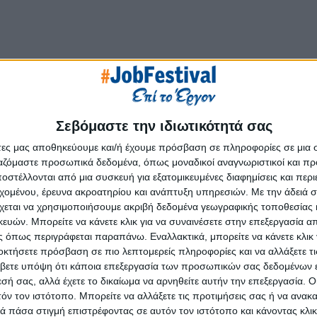
ρόσημο της κρητικής φιλοξενίας από το 1985, όταν άνοιξε γι
Σεβόμαστε την ιδιωτικότητά σας
ριών Καράτζη. Τα 5 αστέρων ξενοδοχεία
Nana
Golden
Beach
κ
και απευθύνονται σε επισκέπτες από όλο τον κόσμο.
E
ίναι ιδα
άτες μας αποθηκεύουμε και/ή έχουμε πρόσβαση σε πληροφορίες σε μια
ργαζόμαστε προσωπικά δεδομένα, όπως μοναδικοί αναγνωριστικοί και 
μεγάλη ποικιλία επιλογών διαμονής, προσαρμοσμένων στις ανάγ
στέλλονται από μια συσκευή για εξατομικευμένες διαφημίσεις και περ
εχομένου, έρευνα ακροατηρίου και ανάπτυξη υπηρεσιών.
Με την άδειά σα
χεται να χρησιμοποιήσουμε ακριβή δεδομένα γεωγραφικής τοποθεσίας 
α προτεραιότητα για τον όμιλο Καράτζη. Φροντίζουμε ώστε 
ών. Μπορείτε να κάνετε κλικ για να συναινέσετε στην επεξεργασία απ
, δίνοντάς τους κίνητρα για να εξελίσσονται μέσα στον όμιλο α
 όπως περιγράφεται παραπάνω. Εναλλακτικά, μπορείτε να κάνετε κλικ γ
ίς τους ανθρώπους μας, δεν θα είχαμε καταφέρει να φτάσου
οκτήσετε πρόσβαση σε πιο λεπτομερείς πληροφορίες και να αλλάξετε τι
 ευχαριστώ.
βετε υπόψη ότι κάποια επεξεργασία των προσωπικών σας δεδομένων ε
εσή σας, αλλά έχετε το δικαίωμα να αρνηθείτε αυτήν την επεξεργασία. 
τόν τον ιστότοπο. Μπορείτε να αλλάξετε τις προτιμήσεις σας ή να ανακα
 πάσα στιγμή επιστρέφοντας σε αυτόν τον ιστότοπο και κάνοντας κλι