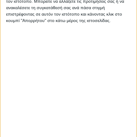
τον ιστότοπο. Μπορείτε να αλλάξετε τις προτιμήσεις σας ή να
Στατιστικά Athens #JobFestival
ανακαλέσετε τη συγκατάθεσή σας ανά πάσα στιγμή
2019
επιστρέφοντας σε αυτόν τον ιστότοπο και κάνοντας κλικ στο
κουμπί "Απορρήτου" στο κάτω μέρος της ιστοσελίδας.
Στατιστικά Thessaloniki
#JobFestival 2019
Στατιστικά Athens #JobFestival
2018
Στατιστικά Thessaloniki
#JobFestival 2018
Στατιστικά Athens #JobFestival
2017
Στατιστικά Thessaloniki
#JobFestival 2017
Στατιστικά Athens #JobFestival
2016
Στατιστικά Athens #JobFestival