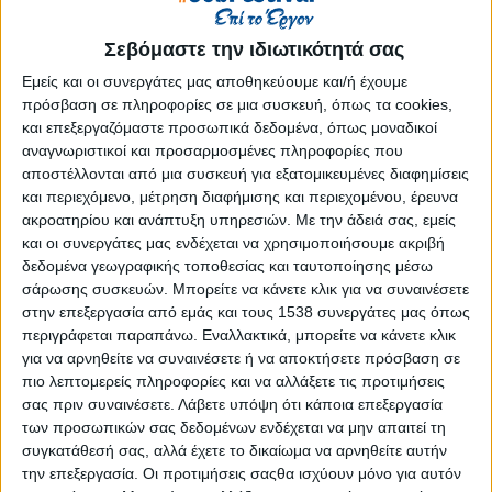
Reborn
Athens #JobFestival 2019
Σεβόμαστε την ιδιωτικότητά σας
Thessaloniki #JobFestival 2019
Εμείς και οι συνεργάτες μας αποθηκεύουμε και/ή έχουμε
Athens #JobFestival 2018
πρόσβαση σε πληροφορίες σε μια συσκευή, όπως τα cookies,
και επεξεργαζόμαστε προσωπικά δεδομένα, όπως μοναδικοί
Thessaloniki #JobFestival 2018
αναγνωριστικοί και προσαρμοσμένες πληροφορίες που
Athens #JobFestival 2017
αποστέλλονται από μια συσκευή για εξατομικευμένες διαφημίσεις
και περιεχόμενο, μέτρηση διαφήμισης και περιεχομένου, έρευνα
Τhessaloniki #JobFestival 2017
ακροατηρίου και ανάπτυξη υπηρεσιών.
Με την άδειά σας, εμείς
Athens #JobFestival 2016
και οι συνεργάτες μας ενδέχεται να χρησιμοποιήσουμε ακριβή
δεδομένα γεωγραφικής τοποθεσίας και ταυτοποίησης μέσω
Athens #JobFestival 2015
σάρωσης συσκευών. Μπορείτε να κάνετε κλικ για να συναινέσετε
Thessaloniki #JobFestival 2014
στην επεξεργασία από εμάς και τους 1538 συνεργάτες μας όπως
Στατιστικά
περιγράφεται παραπάνω. Εναλλακτικά, μπορείτε να κάνετε κλικ
για να αρνηθείτε να συναινέσετε ή να αποκτήσετε πρόσβαση σε
Στατιστικά Athens & Thessaloniki
πιο λεπτομερείς πληροφορίες και να αλλάξετε τις προτιμήσεις
σας πριν συναινέσετε.
Λάβετε υπόψη ότι κάποια επεξεργασία
#JobFestivals 2022
των προσωπικών σας δεδομένων ενδέχεται να μην απαιτεί τη
Στατιστικά Thessaloniki
συγκατάθεσή σας, αλλά έχετε το δικαίωμα να αρνηθείτε αυτήν
#JobFestival 2019 Reborn
την επεξεργασία. Οι προτιμήσεις σαςθα ισχύουν μόνο για αυτόν