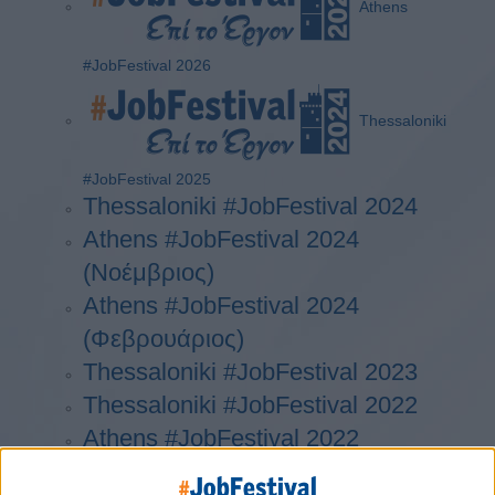
Athens
#JobFestival 2026
Thessaloniki
#JobFestival 2025
Thessaloniki #JobFestival 2024
Athens #JobFestival 2024
(Νοέμβριος)
Athens #JobFestival 2024
(Φεβρουάριος)
Thessaloniki #JobFestival 2023
Thessaloniki #JobFestival 2022
Athens #JobFestival 2022
Thessaloniki #JobFestival 2019