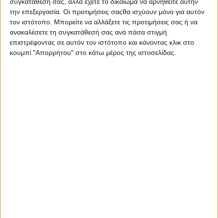
συγκατάθεσή σας, αλλά έχετε το δικαίωμα να αρνηθείτε αυτήν
Στατιστικά Athens #JobFestival
την επεξεργασία. Οι προτιμήσεις σαςθα ισχύουν μόνο για αυτόν
2019
τον ιστότοπο. Μπορείτε να αλλάξετε τις προτιμήσεις σας ή να
ανακαλέσετε τη συγκατάθεσή σας ανά πάσα στιγμή
Στατιστικά Thessaloniki
επιστρέφοντας σε αυτόν τον ιστότοπο και κάνοντας κλικ στο
#JobFestival 2019
κουμπί "Απορρήτου" στο κάτω μέρος της ιστοσελίδας.
Στατιστικά Athens #JobFestival
2018
Στατιστικά Thessaloniki
#JobFestival 2018
Στατιστικά Athens #JobFestival
2017
Στατιστικά Thessaloniki
#JobFestival 2017
Στατιστικά Athens #JobFestival
2016
Στατιστικά Athens #JobFestival