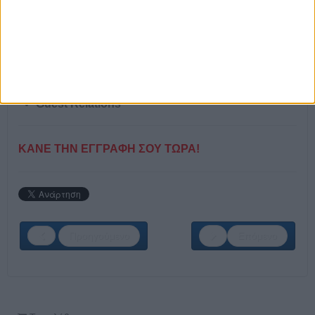
Α’ Σερβιτόρος
Β’ Σερβιτόρος
Βοηθός Προϊσταμένης Ορόφων
Καμαριέρα
Υπεύθυνος Συντήρησης
Συντηρητής
Receptionist
Guest Relations
ΚΑΝΕ ΤΗΝ ΕΓΓΡΑΦΗ ΣΟΥ ΤΩΡΑ!
Προηγούμενο
Επόμενο