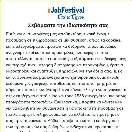
Reborn
Athens #JobFestival 2019
Thessaloniki #JobFestival 2019
Σεβόμαστε την ιδιωτικότητά σας
Athens #JobFestival 2018
Εμείς και οι συνεργάτες μας αποθηκεύουμε και/ή έχουμε
Thessaloniki #JobFestival 2018
πρόσβαση σε πληροφορίες σε μια συσκευή, όπως τα cookies,
Athens #JobFestival 2017
και επεξεργαζόμαστε προσωπικά δεδομένα, όπως μοναδικοί
αναγνωριστικοί και προσαρμοσμένες πληροφορίες που
Τhessaloniki #JobFestival 2017
αποστέλλονται από μια συσκευή για εξατομικευμένες διαφημίσεις
Athens #JobFestival 2016
και περιεχόμενο, μέτρηση διαφήμισης και περιεχομένου, έρευνα
ακροατηρίου και ανάπτυξη υπηρεσιών.
Με την άδειά σας, εμείς
Athens #JobFestival 2015
και οι συνεργάτες μας ενδέχεται να χρησιμοποιήσουμε ακριβή
Thessaloniki #JobFestival 2014
δεδομένα γεωγραφικής τοποθεσίας και ταυτοποίησης μέσω
Στατιστικά
σάρωσης συσκευών. Μπορείτε να κάνετε κλικ για να συναινέσετε
στην επεξεργασία από εμάς και τους 1538 συνεργάτες μας όπως
Στατιστικά Athens & Thessaloniki
περιγράφεται παραπάνω. Εναλλακτικά, μπορείτε να κάνετε κλικ
για να αρνηθείτε να συναινέσετε ή να αποκτήσετε πρόσβαση σε
#JobFestivals 2022
πιο λεπτομερείς πληροφορίες και να αλλάξετε τις προτιμήσεις
Στατιστικά Thessaloniki
σας πριν συναινέσετε.
Λάβετε υπόψη ότι κάποια επεξεργασία
#JobFestival 2019 Reborn
των προσωπικών σας δεδομένων ενδέχεται να μην απαιτεί τη