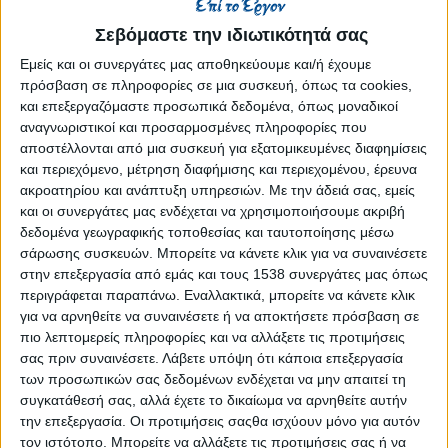
Reborn
Σεβόμαστε την ιδιωτικότητά σας
Athens #JobFestival 2019
Εμείς και οι συνεργάτες μας αποθηκεύουμε και/ή έχουμε
Thessaloniki #JobFestival 2019
πρόσβαση σε πληροφορίες σε μια συσκευή, όπως τα cookies,
Athens #JobFestival 2018
και επεξεργαζόμαστε προσωπικά δεδομένα, όπως μοναδικοί
Thessaloniki #JobFestival 2018
αναγνωριστικοί και προσαρμοσμένες πληροφορίες που
αποστέλλονται από μια συσκευή για εξατομικευμένες διαφημίσεις
Athens #JobFestival 2017
και περιεχόμενο, μέτρηση διαφήμισης και περιεχομένου, έρευνα
Τhessaloniki #JobFestival 2017
ακροατηρίου και ανάπτυξη υπηρεσιών.
Με την άδειά σας, εμείς
και οι συνεργάτες μας ενδέχεται να χρησιμοποιήσουμε ακριβή
Athens #JobFestival 2016
δεδομένα γεωγραφικής τοποθεσίας και ταυτοποίησης μέσω
Athens #JobFestival 2015
σάρωσης συσκευών. Μπορείτε να κάνετε κλικ για να συναινέσετε
στην επεξεργασία από εμάς και τους 1538 συνεργάτες μας όπως
Thessaloniki #JobFestival 2014
περιγράφεται παραπάνω. Εναλλακτικά, μπορείτε να κάνετε κλικ
Στατιστικά
για να αρνηθείτε να συναινέσετε ή να αποκτήσετε πρόσβαση σε
πιο λεπτομερείς πληροφορίες και να αλλάξετε τις προτιμήσεις
Στατιστικά Athens & Thessaloniki
σας πριν συναινέσετε.
Λάβετε υπόψη ότι κάποια επεξεργασία
#JobFestivals 2022
των προσωπικών σας δεδομένων ενδέχεται να μην απαιτεί τη
Στατιστικά Thessaloniki
συγκατάθεσή σας, αλλά έχετε το δικαίωμα να αρνηθείτε αυτήν
την επεξεργασία. Οι προτιμήσεις σαςθα ισχύουν μόνο για αυτόν
#JobFestival 2019 Reborn
τον ιστότοπο. Μπορείτε να αλλάξετε τις προτιμήσεις σας ή να