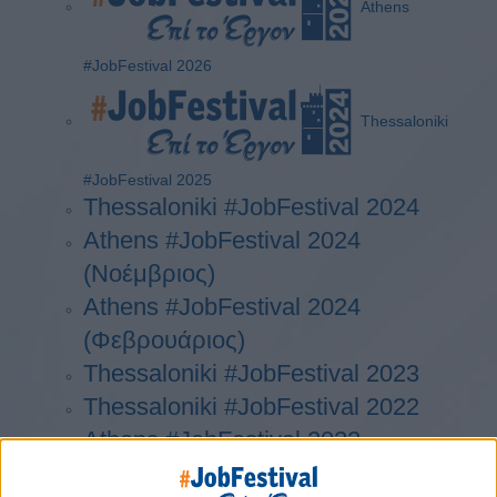
Athens
#JobFestival 2026
Thessaloniki
#JobFestival 2025
Thessaloniki #JobFestival 2024
Athens #JobFestival 2024
(Νοέμβριος)
Athens #JobFestival 2024
(Φεβρουάριος)
Thessaloniki #JobFestival 2023
Thessaloniki #JobFestival 2022
Athens #JobFestival 2022
Thessaloniki #JobFestival 2019