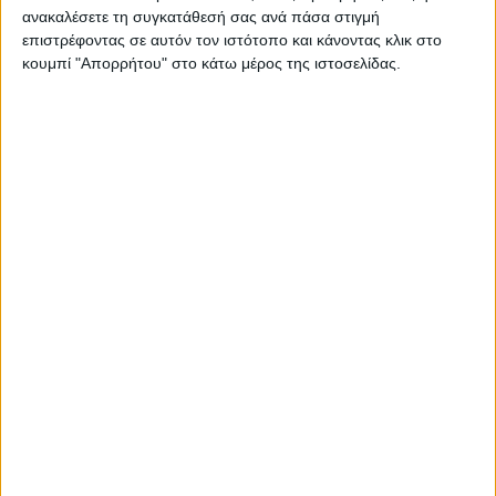
Στατιστικά Athens #JobFestival
ανακαλέσετε τη συγκατάθεσή σας ανά πάσα στιγμή
επιστρέφοντας σε αυτόν τον ιστότοπο και κάνοντας κλικ στο
2019
κουμπί "Απορρήτου" στο κάτω μέρος της ιστοσελίδας.
Στατιστικά Thessaloniki
#JobFestival 2019
Στατιστικά Athens #JobFestival
2018
Στατιστικά Thessaloniki
#JobFestival 2018
Στατιστικά Athens #JobFestival
2017
Στατιστικά Thessaloniki
#JobFestival 2017
Στατιστικά Athens #JobFestival
2016
Στατιστικά Athens #JobFestival