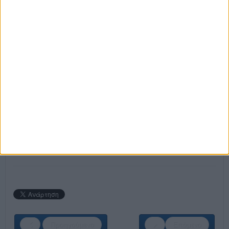
ΘΕΣΕΙΣ ΕΡΓΑΣΙΑΣ:
Υπάλληλος Τμήματος Προμηθειών
Ηλεκτρολόγος Μηχανικός
Lighting Product Manager
Οδηγός
Σύμβουλος Πωλήσεων Φωτισμού
Υπάλληλος Αποθήκης
Πωλητής Καταστήματος
Σύμβουλος Πωλήσεων
Υπάλληλος Γραμματείας Πωλήσεων
ΚΑΝΕ ΤΗΝ ΕΓΓΡΑΦΗ ΣΟΥ ΤΩΡΑ!
Προηγούμενο
Επόμενο