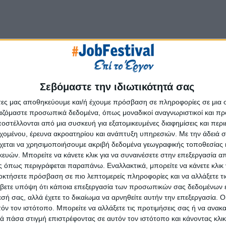
ικρός οικογενειακός φούρνος στην κοινότητα Αθηένου της Λά
Σεβόμαστε την ιδιωτικότητά σας
νους ομίλους στην Κύπρο, με brand που δραστηριοποιούντα
άτες μας αποθηκεύουμε και/ή έχουμε πρόσβαση σε πληροφορίες σε μια
ίασης, του καφέ και της λιανικής πώλησης τροφίμων, με παρου
ργαζόμαστε προσωπικά δεδομένα, όπως μοναδικοί αναγνωριστικοί και 
ό 100 σημεία πώλησης και τρεις μονάδες παραγωγής, εξελίσσε
στέλλονται από μια συσκευή για εξατομικευμένες διαφημίσεις και περ
και ποιοτικές εμπειρίες απόλαυσης. Στην ομάδα του συμπεριλ
εχομένου, έρευνα ακροατηρίου και ανάπτυξη υπηρεσιών.
Με την άδειά σα
na και τα εστιατόρια Pralina Εxperience, το εστιατόριο Pino
χεται να χρησιμοποιήσουμε ακριβή δεδομένα γεωγραφικής τοποθεσίας 
ench Workshop στη Νέα Υόρκη, τα παγωτά Kayak και το Ίδρυμα 
ών. Μπορείτε να κάνετε κλικ για να συναινέσετε στην επεξεργασία απ
 όπως περιγράφεται παραπάνω. Εναλλακτικά, μπορείτε να κάνετε κλικ γ
ημιουργεί ευκαιρίες απασχόλησης στους διαφορετικούς τομεί
οκτήσετε πρόσβαση σε πιο λεπτομερείς πληροφορίες και να αλλάξετε τι
βετε υπόψη ότι κάποια επεξεργασία των προσωπικών σας δεδομένων ε
εσή σας, αλλά έχετε το δικαίωμα να αρνηθείτε αυτήν την επεξεργασία. 
 μας συνεχώς εξελίσσονται, εκπληρώνουν προσωπικούς
τόν τον ιστότοπο. Μπορείτε να αλλάξετε τις προτιμήσεις σας ή να ανακα
 κοινωνία.
 πάσα στιγμή επιστρέφοντας σε αυτόν τον ιστότοπο και κάνοντας κλι