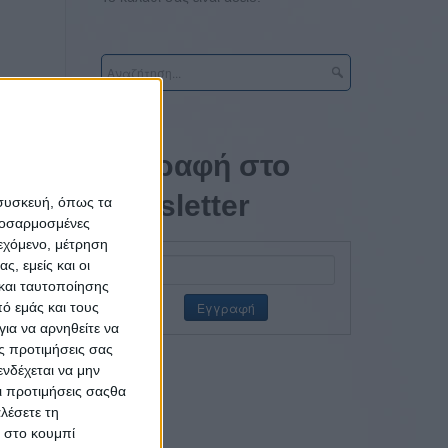
ρνακας.
Εγγραφή στο
ι στους
newsletter
 συσκευή, όπως τα
σία και
προσαρμοσμένες
ται και
ιεχόμενο, μέτρηση
αμβάνει
ς, εμείς και οι
lo, τις
και ταυτοποίησης
ΜΑΖΙ.
ό εμάς και τους
ια να αρνηθείτε να
ς στους
ς προτιμήσεις σας
νδέχεται να μην
Οι προτιμήσεις σαςθα
 ή και
λέσετε τη
κ στο κουμπί