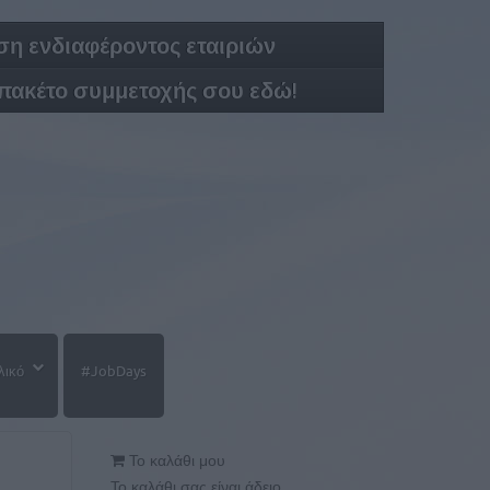
η ενδιαφέροντος εταιριών
 πακέτο συμμετοχής σου εδώ!
λικό
#JobDays
Το καλάθι μου
Το καλάθι σας είναι άδειο.