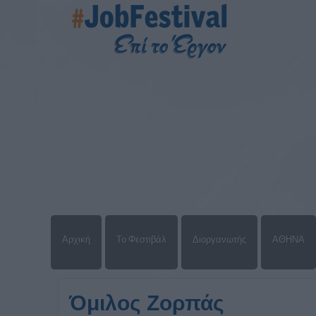
Αρχική
Το Φεστιβάλ
Διοργανωτής
ΑΘΗΝΑ
Όμιλος Ζορπάς