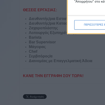
"Απορρήτου" στο κάτ
ΘΕΣΕΙΣ ΕΡΓΑΣΙΑΣ:
Διευθυντής/ρια Εστιατορίου
Διευθυντής/ρια Καταστήματος
ΠΕΡΙΣΣΟΤΕΡΕΣ 
Ζαχαροπλάστης
Λειτουργός Εξυπηρέτησης Πελατών
Barista
Bar Supervisor
Μάγειρας
Chef
Σερβιτόρος/α
Διανομέας με Επαγγελματική Άδεια
ΚΑΝΕ ΤΗΝ ΕΓΓΡΑΦΗ ΣΟΥ ΤΩΡΑ!