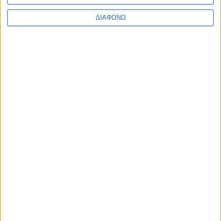
Υλικό
ΔΙΑΦΩΝΩ
Φωτογραφίες
Παρουσιάσεις
Υλικό
Φωτογραφίες
Παρουσιάσεις
#JobDays
Μιχελή Νέλλη
Εκτύπωση
Ηλεκτρονικό ταχυδρομείο
Δημοσιεύθηκε :
Πέμπτη, 24
Ιανουάριος 2019 10:46