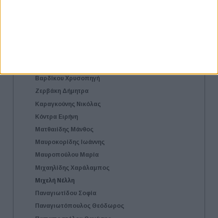
Δήλωση Συμμετοχής
Συμμετοχή στις Συνεντεύξεις
Συμμετοχή στα Workshop
Πρόγραμμα & Δήλωση Συμμετοχής
Εισηγητές
Εγγλέζου Ευίννα
Βαρδίκου Χρυσοπηγή
Ζερβάκη Δήμητρα
Καραγκούνης Νικόλας
Κόντρα Ειρήνη
Ματθαιίδης Μάνθος
Μαυροκορίδης Ιωάννης
Μαυροπούλου Μαρία
Μιχαηλίδης Χαράλαμπος
Μιχελή Νέλλη
Παναγιωτίδου Σοφία
Παναγιωτόπουλος Θεόδωρος