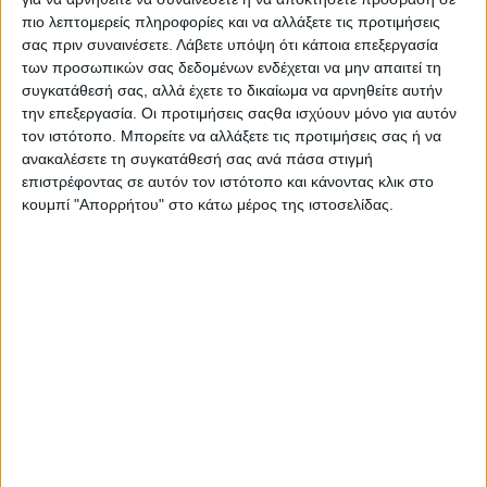
Στατιστικά Athens #JobFestival
πιο λεπτομερείς πληροφορίες και να αλλάξετε τις προτιμήσεις
2019
σας πριν συναινέσετε.
Λάβετε υπόψη ότι κάποια επεξεργασία
των προσωπικών σας δεδομένων ενδέχεται να μην απαιτεί τη
Στατιστικά Thessaloniki
συγκατάθεσή σας, αλλά έχετε το δικαίωμα να αρνηθείτε αυτήν
#JobFestival 2019
την επεξεργασία. Οι προτιμήσεις σαςθα ισχύουν μόνο για αυτόν
τον ιστότοπο. Μπορείτε να αλλάξετε τις προτιμήσεις σας ή να
Στατιστικά Athens #JobFestival
ανακαλέσετε τη συγκατάθεσή σας ανά πάσα στιγμή
2018
επιστρέφοντας σε αυτόν τον ιστότοπο και κάνοντας κλικ στο
κουμπί "Απορρήτου" στο κάτω μέρος της ιστοσελίδας.
Στατιστικά Thessaloniki
#JobFestival 2018
Στατιστικά Athens #JobFestival
2017
Στατιστικά Thessaloniki
#JobFestival 2017
Στατιστικά Athens #JobFestival
2016
Στατιστικά Athens #JobFestival