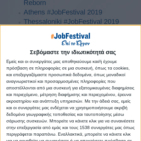
Reborn
Athens #JobFestival 2019
Thessaloniki #JobFestival 2019
Athens #JobFestival 2018
Thessaloniki #JobFestival 2018
Athens #JobFestival 2017
Σεβόμαστε την ιδιωτικότητά σας
Τhessaloniki #JobFestival 2017
Εμείς και οι συνεργάτες μας αποθηκεύουμε και/ή έχουμε
Athens #JobFestival 2016
πρόσβαση σε πληροφορίες σε μια συσκευή, όπως τα cookies,
και επεξεργαζόμαστε προσωπικά δεδομένα, όπως μοναδικοί
Athens #JobFestival 2015
αναγνωριστικοί και προσαρμοσμένες πληροφορίες που
Thessaloniki #JobFestival 2014
αποστέλλονται από μια συσκευή για εξατομικευμένες διαφημίσεις
και περιεχόμενο, μέτρηση διαφήμισης και περιεχομένου, έρευνα
Στατιστικά
ακροατηρίου και ανάπτυξη υπηρεσιών.
Με την άδειά σας, εμείς
Στατιστικά Athens & Thessaloniki
και οι συνεργάτες μας ενδέχεται να χρησιμοποιήσουμε ακριβή
δεδομένα γεωγραφικής τοποθεσίας και ταυτοποίησης μέσω
#JobFestivals 2022
σάρωσης συσκευών. Μπορείτε να κάνετε κλικ για να συναινέσετε
Στατιστικά Thessaloniki
στην επεξεργασία από εμάς και τους 1538 συνεργάτες μας όπως
περιγράφεται παραπάνω. Εναλλακτικά, μπορείτε να κάνετε κλικ
#JobFestival 2019 Reborn
για να αρνηθείτε να συναινέσετε ή να αποκτήσετε πρόσβαση σε