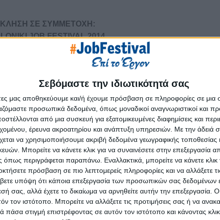
ΚΛΗΣΗ ΣΕ ΣΥΜΜΕΤΟΧΗ:
LONIKI
JOB
FESTIVAL
2014
ν»
σας προσκαλεί στο
Thessaloniki
Job
Festival
που συνδιοργανώνει με τη
»
στο
Νέο Δημαρχιακό Μέγαρο της πόλης,
στις
6 & 7 Δεκεμβρίου 2014
.
Σεβόμαστε την ιδιωτικότητά σας
 και δυνατότητες του ενεργού οικονομικού πληθυσμού και ιδιαίτερα των νέων
άτες μας αποθηκεύουμε και/ή έχουμε πρόσβαση σε πληροφορίες σε μια
ηση, Επιχειρηματικότητα, Αυτοαπασχόληση και Κοινωνική Δράση.
ργαζόμαστε προσωπικά δεδομένα, όπως μοναδικοί αναγνωριστικοί και 
στέλλονται από μια συσκευή για εξατομικευμένες διαφημίσεις και περ
, Workshops,
αρουσιάσεις, Infopointsφορέων της κοινωνικοοικονομικής ζωής
Π
εχομένου, έρευνα ακροατηρίου και ανάπτυξη υπηρεσιών.
Με την άδειά σα
ς Εργασίας, της Εκπαίδευσης και της Επιχειρηματικότητας καθώς και καλλιτ
χεται να χρησιμοποιήσουμε ακριβή δεδομένα γεωγραφικής τοποθεσίας 
ών. Μπορείτε να κάνετε κλικ για να συναινέσετε στην επεξεργασία απ
 όπως περιγράφεται παραπάνω. Εναλλακτικά, μπορείτε να κάνετε κλικ γ
οκτήσετε πρόσβαση σε πιο λεπτομερείς πληροφορίες και να αλλάξετε τι
βετε υπόψη ότι κάποια επεξεργασία των προσωπικών σας δεδομένων ε
ς επιχειρηματικότητας, της εκπαίδευσης, του εθελοντισμού, της κοινωνικής 
εσή σας, αλλά έχετε το δικαίωμα να αρνηθείτε αυτήν την επεξεργασία. 
τόν τον ιστότοπο. Μπορείτε να αλλάξετε τις προτιμήσεις σας ή να ανακα
 τον ευρύτερο χώρο της εργασίας, της εκπαίδευσης, της δια βίου μάθησης κ
 πάσα στιγμή επιστρέφοντας σε αυτόν τον ιστότοπο και κάνοντας κλι