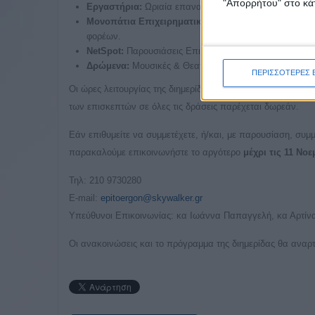
"Απορρήτου" στο κάτ
Εργαστήρια:
Ωριαία επαναλαμβανόμενα εργαστήρια αν
Μονοπάτια Επιχειρηματικότητας:
Διήμερο εισαγωγικό
φορέων.
NetSpot:
Παρουσιάσεις Επιχειρήσεων & Επαγγελμάτω
Δρώμενα:
Μουσικές & Θεατρικές ομάδες κατά τη διάρκει
ΠΕΡΙΣΣΟΤΕΡΕΣ 
Οι ώρες λειτουργίας της διημερίδας είναι από 10:00 έως 22
των επισκεπτών σε όλες τις δράσεις παρέχεται δωρεάν.
Εάν επιθυμείτε να συμμετέχετε, ή/και, με παρουσίαση, συμμ
παρακαλούμε επικοινωνήστε το αργότερο
μέχρι τις 11 Νο
Τηλ: 210 9730280
E-mail:
epitoergon@skywalker.gr
Υπεύθυνοι Επικοινωνίας: κα Ιωάννα Παπαγγελή, κα Αρτίν
Οι ανακοινώσεις και το πρόγραμμα της διημερίδας θα αναρ