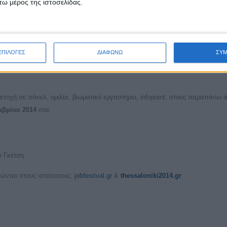
ω μέρος της ιστοσελίδας.
αζήτησης εργασίας και επαγγελματικής ανάπτυξης.
 σεμινάριο για την επιχειρηματικότητα, με παράλληλα infopoints επιχειρήσε
ν.
α και στη λήξη της διημερίδας.
ΕΠΙΛΟΓΕΣ
ΔΙΑΦΩΝΩ
ΣΥ
:00. Η συμμετοχή για όλους τους εμπλεκόμενους είναι
χωρίς χρέωση
και η ε
ετοχή σε πάνελ, ομιλία, βιωματικό εργαστήριο, infopoint, στους παραπάνω 
εμβρίου 2014
στα:
α Γκέτση
τώνται στους ιστότοπους:
jobfestival.gr
&
thessaloniki2014.gr
.