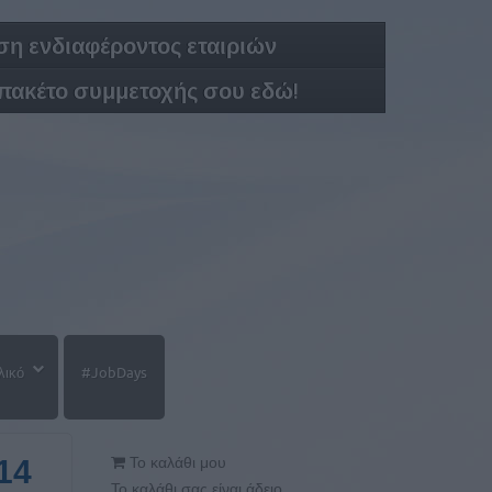
η ενδιαφέροντος εταιριών
 πακέτο συμμετοχής σου εδώ!
λικό
#JobDays
14
Το καλάθι μου
Το καλάθι σας είναι άδειο.