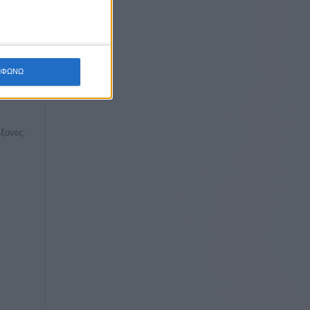
ων &
ΜΦΩΝΩ
ίσοδος
άξονες,