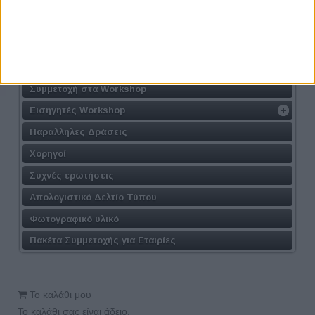
Η Δράση
Τοποθεσία
Φόρμα Συμμετοχής
Συμμετοχή στις Συνεντεύξεις
Συμμετοχή στα Workshop
Εισηγητές Workshop
Παράλληλες Δράσεις
Χορηγοί
Συχνές ερωτήσεις
Απολογιστικό Δελτίο Τύπου
Φωτογραφικό υλικό
Πακέτα Συμμετοχής για Εταιρίες
Το καλάθι μου
Το καλάθι σας είναι άδειο.