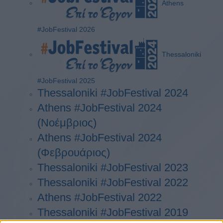
Athens
#JobFestival 2026
Thessaloniki
#JobFestival 2025
Thessaloniki #JobFestival 2024
Athens #JobFestival 2024
(Νοέμβριος)
Athens #JobFestival 2024
(Φεβρουάριος)
Thessaloniki #JobFestival 2023
Thessaloniki #JobFestival 2022
Athens #JobFestival 2022
Thessaloniki #JobFestival 2019