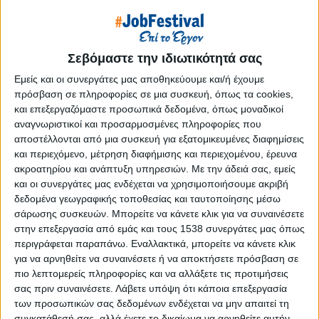
Reborn
Athens #JobFestival 2019
Thessaloniki #JobFestival 2019
Σεβόμαστε την ιδιωτικότητά σας
Athens #JobFestival 2018
Εμείς και οι συνεργάτες μας αποθηκεύουμε και/ή έχουμε
Thessaloniki #JobFestival 2018
πρόσβαση σε πληροφορίες σε μια συσκευή, όπως τα cookies,
και επεξεργαζόμαστε προσωπικά δεδομένα, όπως μοναδικοί
Athens #JobFestival 2017
αναγνωριστικοί και προσαρμοσμένες πληροφορίες που
Τhessaloniki #JobFestival 2017
αποστέλλονται από μια συσκευή για εξατομικευμένες διαφημίσεις
Athens #JobFestival 2016
και περιεχόμενο, μέτρηση διαφήμισης και περιεχομένου, έρευνα
ακροατηρίου και ανάπτυξη υπηρεσιών.
Με την άδειά σας, εμείς
Athens #JobFestival 2015
και οι συνεργάτες μας ενδέχεται να χρησιμοποιήσουμε ακριβή
Thessaloniki #JobFestival 2014
δεδομένα γεωγραφικής τοποθεσίας και ταυτοποίησης μέσω
σάρωσης συσκευών. Μπορείτε να κάνετε κλικ για να συναινέσετε
Στατιστικά
στην επεξεργασία από εμάς και τους 1538 συνεργάτες μας όπως
Στατιστικά Athens & Thessaloniki
περιγράφεται παραπάνω. Εναλλακτικά, μπορείτε να κάνετε κλικ
για να αρνηθείτε να συναινέσετε ή να αποκτήσετε πρόσβαση σε
#JobFestivals 2022
πιο λεπτομερείς πληροφορίες και να αλλάξετε τις προτιμήσεις
Στατιστικά Thessaloniki
σας πριν συναινέσετε.
Λάβετε υπόψη ότι κάποια επεξεργασία
των προσωπικών σας δεδομένων ενδέχεται να μην απαιτεί τη
#JobFestival 2019 Reborn
συγκατάθεσή σας, αλλά έχετε το δικαίωμα να αρνηθείτε αυτήν