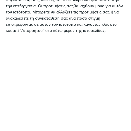
Στατιστικά Athens #JobFestival
την επεξεργασία. Οι προτιμήσεις σαςθα ισχύουν μόνο για αυτόν
τον ιστότοπο. Μπορείτε να αλλάξετε τις προτιμήσεις σας ή να
2019
ανακαλέσετε τη συγκατάθεσή σας ανά πάσα στιγμή
Στατιστικά Thessaloniki
επιστρέφοντας σε αυτόν τον ιστότοπο και κάνοντας κλικ στο
#JobFestival 2019
κουμπί "Απορρήτου" στο κάτω μέρος της ιστοσελίδας.
Στατιστικά Athens #JobFestival
2018
Στατιστικά Thessaloniki
#JobFestival 2018
Στατιστικά Athens #JobFestival
2017
Στατιστικά Thessaloniki
#JobFestival 2017
Στατιστικά Athens #JobFestival
2016
Στατιστικά Athens #JobFestival