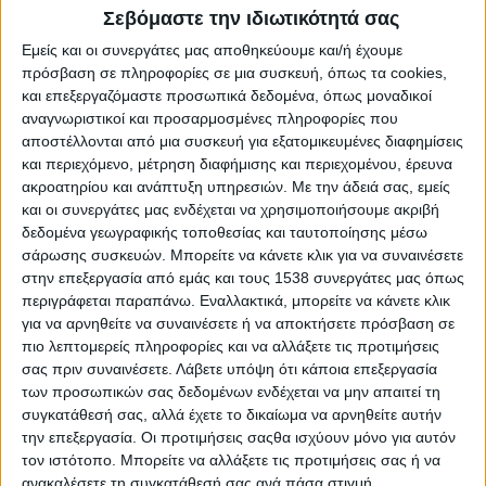
Reborn
Σεβόμαστε την ιδιωτικότητά σας
Athens #JobFestival 2019
Εμείς και οι συνεργάτες μας αποθηκεύουμε και/ή έχουμε
Thessaloniki #JobFestival 2019
πρόσβαση σε πληροφορίες σε μια συσκευή, όπως τα cookies,
και επεξεργαζόμαστε προσωπικά δεδομένα, όπως μοναδικοί
Athens #JobFestival 2018
αναγνωριστικοί και προσαρμοσμένες πληροφορίες που
Thessaloniki #JobFestival 2018
αποστέλλονται από μια συσκευή για εξατομικευμένες διαφημίσεις
και περιεχόμενο, μέτρηση διαφήμισης και περιεχομένου, έρευνα
Athens #JobFestival 2017
ακροατηρίου και ανάπτυξη υπηρεσιών.
Με την άδειά σας, εμείς
Τhessaloniki #JobFestival 2017
και οι συνεργάτες μας ενδέχεται να χρησιμοποιήσουμε ακριβή
δεδομένα γεωγραφικής τοποθεσίας και ταυτοποίησης μέσω
Athens #JobFestival 2016
σάρωσης συσκευών. Μπορείτε να κάνετε κλικ για να συναινέσετε
Athens #JobFestival 2015
στην επεξεργασία από εμάς και τους 1538 συνεργάτες μας όπως
Thessaloniki #JobFestival 2014
περιγράφεται παραπάνω. Εναλλακτικά, μπορείτε να κάνετε κλικ
για να αρνηθείτε να συναινέσετε ή να αποκτήσετε πρόσβαση σε
Στατιστικά
πιο λεπτομερείς πληροφορίες και να αλλάξετε τις προτιμήσεις
Στατιστικά Athens & Thessaloniki
σας πριν συναινέσετε.
Λάβετε υπόψη ότι κάποια επεξεργασία
των προσωπικών σας δεδομένων ενδέχεται να μην απαιτεί τη
#JobFestivals 2022
συγκατάθεσή σας, αλλά έχετε το δικαίωμα να αρνηθείτε αυτήν
Στατιστικά Thessaloniki
την επεξεργασία. Οι προτιμήσεις σαςθα ισχύουν μόνο για αυτόν
τον ιστότοπο. Μπορείτε να αλλάξετε τις προτιμήσεις σας ή να
#JobFestival 2019 Reborn
ανακαλέσετε τη συγκατάθεσή σας ανά πάσα στιγμή