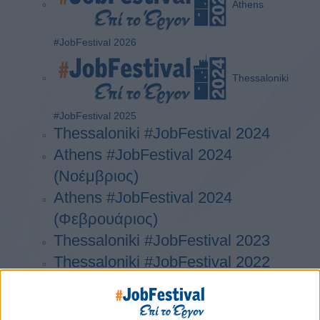
Athens
#JobFestival 2026
Thessaloniki
#JobFestival 2025
Thessaloniki #JobFestival 2024
Athens #JobFestival 2024
(Νοέμβριος)
Athens #JobFestival 2024
(Φεβρουάριος)
Thessaloniki #JobFestival 2023
Thessaloniki #JobFestival 2022
Athens #JobFestival 2022
Thessaloniki #JobFestival 2019