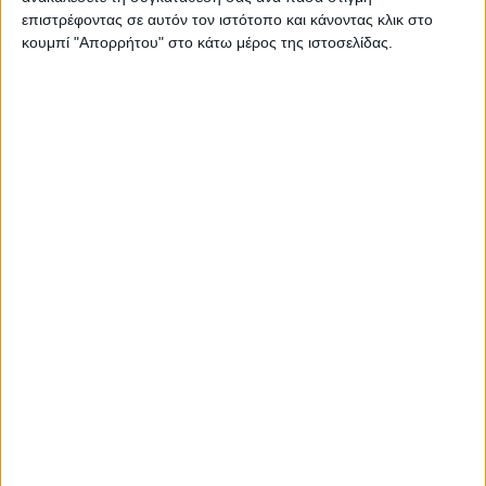
Στατιστικά Athens #JobFestival
επιστρέφοντας σε αυτόν τον ιστότοπο και κάνοντας κλικ στο
κουμπί "Απορρήτου" στο κάτω μέρος της ιστοσελίδας.
2019
Στατιστικά Thessaloniki
#JobFestival 2019
Στατιστικά Athens #JobFestival
2018
Στατιστικά Thessaloniki
#JobFestival 2018
Στατιστικά Athens #JobFestival
2017
Στατιστικά Thessaloniki
#JobFestival 2017
Στατιστικά Athens #JobFestival
2016
Στατιστικά Athens #JobFestival