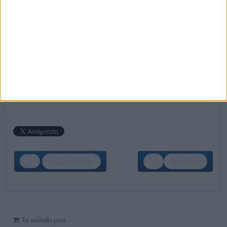
Project Engineer
Ηλεκτρολόγος Μηχανικός Έργων / Electrical
Project Engineer
Μηχανικός Αυτοματισμού Έργων / Automation
Project Engineer
Μηχανικός Πληροφορικής / Computer Engineer
ΚΑΝΕ ΤΗΝ ΕΓΓΡΑΦΗ ΣΟΥ ΤΩΡΑ!
Προηγούμενο
Επόμενο
Το καλάθι μου