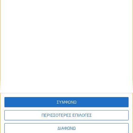
Thessaloniki #JobFestival 2025
Thessaloniki #JobFestival 2024
Athens #JobFestival 2024 (Νοέμβριος)
Athens #JobFestival 2024 (Φεβρουάριος)
Thessaloniki #JobFestival 2023
Thessaloniki #JobFestival 2022
Athens #JobFestival 2022
Thessaloniki #JobFestival 2019 Reborn
Athens #JobFestival 2019
Thessaloniki #JobFestival 2019
Athens #JobFestival 2018
ΣΥΜΦΩΝΩ
Thessaloniki #JobFestival 2018
ΠΕΡΙΣΣΟΤΕΡΕΣ ΕΠΙΛΟΓΕΣ
Athens #JobFestival 2017
ΔΙΑΦΩΝΩ
Τhessaloniki #JobFestival 2017