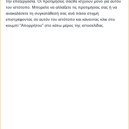
την επεξεργασία. Οι προτιμήσεις σαςθα ισχύουν μόνο για αυτόν
Στατιστικά Athens #JobFestival
τον ιστότοπο. Μπορείτε να αλλάξετε τις προτιμήσεις σας ή να
2019
ανακαλέσετε τη συγκατάθεσή σας ανά πάσα στιγμή
επιστρέφοντας σε αυτόν τον ιστότοπο και κάνοντας κλικ στο
Στατιστικά Thessaloniki
κουμπί "Απορρήτου" στο κάτω μέρος της ιστοσελίδας.
#JobFestival 2019
Στατιστικά Athens #JobFestival
2018
Στατιστικά Thessaloniki
#JobFestival 2018
Στατιστικά Athens #JobFestival
2017
Στατιστικά Thessaloniki
#JobFestival 2017
Στατιστικά Athens #JobFestival
2016
Στατιστικά Athens #JobFestival