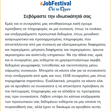
Reborn
Athens #JobFestival 2019
Σεβόμαστε την ιδιωτικότητά σας
Thessaloniki #JobFestival 2019
Athens #JobFestival 2018
Εμείς και οι συνεργάτες μας αποθηκεύουμε και/ή έχουμε
πρόσβαση σε πληροφορίες σε μια συσκευή, όπως τα cookies,
Thessaloniki #JobFestival 2018
και επεξεργαζόμαστε προσωπικά δεδομένα, όπως μοναδικοί
Athens #JobFestival 2017
αναγνωριστικοί και προσαρμοσμένες πληροφορίες που
αποστέλλονται από μια συσκευή για εξατομικευμένες διαφημίσεις
Τhessaloniki #JobFestival 2017
και περιεχόμενο, μέτρηση διαφήμισης και περιεχομένου, έρευνα
Athens #JobFestival 2016
ακροατηρίου και ανάπτυξη υπηρεσιών.
Με την άδειά σας, εμείς
και οι συνεργάτες μας ενδέχεται να χρησιμοποιήσουμε ακριβή
Athens #JobFestival 2015
δεδομένα γεωγραφικής τοποθεσίας και ταυτοποίησης μέσω
Thessaloniki #JobFestival 2014
σάρωσης συσκευών. Μπορείτε να κάνετε κλικ για να συναινέσετε
Στατιστικά
στην επεξεργασία από εμάς και τους 1538 συνεργάτες μας όπως
περιγράφεται παραπάνω. Εναλλακτικά, μπορείτε να κάνετε κλικ
Στατιστικά Athens & Thessaloniki
για να αρνηθείτε να συναινέσετε ή να αποκτήσετε πρόσβαση σε
πιο λεπτομερείς πληροφορίες και να αλλάξετε τις προτιμήσεις
#JobFestivals 2022
σας πριν συναινέσετε.
Λάβετε υπόψη ότι κάποια επεξεργασία
Στατιστικά Thessaloniki
των προσωπικών σας δεδομένων ενδέχεται να μην απαιτεί τη
#JobFestival 2019 Reborn
συγκατάθεσή σας, αλλά έχετε το δικαίωμα να αρνηθείτε αυτήν