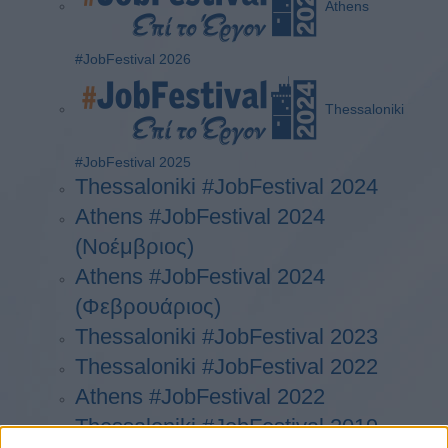
Athens
#JobFestival 2026
Thessaloniki
#JobFestival 2025
Thessaloniki #JobFestival 2024
Athens #JobFestival 2024
(Νοέμβριος)
Athens #JobFestival 2024
(Φεβρουάριος)
Thessaloniki #JobFestival 2023
Thessaloniki #JobFestival 2022
Athens #JobFestival 2022
Thessaloniki #JobFestival 2019