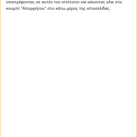
επιστρέφοντας σε αυτόν τον ιστότοπο και κάνοντας κλικ στο
Στατιστικά Athens #JobFestival
κουμπί "Απορρήτου" στο κάτω μέρος της ιστοσελίδας.
2019
Στατιστικά Thessaloniki
#JobFestival 2019
Στατιστικά Athens #JobFestival
2018
Στατιστικά Thessaloniki
#JobFestival 2018
Στατιστικά Athens #JobFestival
2017
Στατιστικά Thessaloniki
#JobFestival 2017
Στατιστικά Athens #JobFestival
2016
Στατιστικά Athens #JobFestival