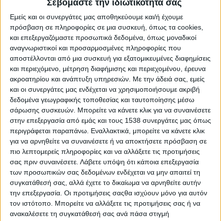
Σεβόμαστε την ιδιωτικότητά σας
Reborn
Athens #JobFestival 2019
Εμείς και οι συνεργάτες μας αποθηκεύουμε και/ή έχουμε
πρόσβαση σε πληροφορίες σε μια συσκευή, όπως τα cookies,
Thessaloniki #JobFestival 2019
και επεξεργαζόμαστε προσωπικά δεδομένα, όπως μοναδικοί
Athens #JobFestival 2018
αναγνωριστικοί και προσαρμοσμένες πληροφορίες που
αποστέλλονται από μια συσκευή για εξατομικευμένες διαφημίσεις
Thessaloniki #JobFestival 2018
και περιεχόμενο, μέτρηση διαφήμισης και περιεχομένου, έρευνα
Athens #JobFestival 2017
ακροατηρίου και ανάπτυξη υπηρεσιών.
Με την άδειά σας, εμείς
και οι συνεργάτες μας ενδέχεται να χρησιμοποιήσουμε ακριβή
Τhessaloniki #JobFestival 2017
δεδομένα γεωγραφικής τοποθεσίας και ταυτοποίησης μέσω
Athens #JobFestival 2016
σάρωσης συσκευών. Μπορείτε να κάνετε κλικ για να συναινέσετε
Athens #JobFestival 2015
στην επεξεργασία από εμάς και τους 1538 συνεργάτες μας όπως
περιγράφεται παραπάνω. Εναλλακτικά, μπορείτε να κάνετε κλικ
Thessaloniki #JobFestival 2014
για να αρνηθείτε να συναινέσετε ή να αποκτήσετε πρόσβαση σε
Στατιστικά
πιο λεπτομερείς πληροφορίες και να αλλάξετε τις προτιμήσεις
σας πριν συναινέσετε.
Λάβετε υπόψη ότι κάποια επεξεργασία
Στατιστικά Athens & Thessaloniki
των προσωπικών σας δεδομένων ενδέχεται να μην απαιτεί τη
#JobFestivals 2022
συγκατάθεσή σας, αλλά έχετε το δικαίωμα να αρνηθείτε αυτήν
την επεξεργασία. Οι προτιμήσεις σαςθα ισχύουν μόνο για αυτόν
Στατιστικά Thessaloniki
τον ιστότοπο. Μπορείτε να αλλάξετε τις προτιμήσεις σας ή να
#JobFestival 2019 Reborn
ανακαλέσετε τη συγκατάθεσή σας ανά πάσα στιγμή