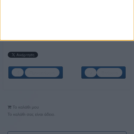
Σύμβουλος Ενέργειας - Τηλεφωνικό Κέντρο
Σύμβουλος Ενέργειας - Εξωτερικός Πωλητής
ΚΑΝΕ ΤΗΝ ΕΓΓΡΑΦΗ ΣΟΥ ΤΩΡΑ!
Προηγούμενο
Επόμενο
Το καλάθι μου
Το καλάθι σας είναι άδειο.