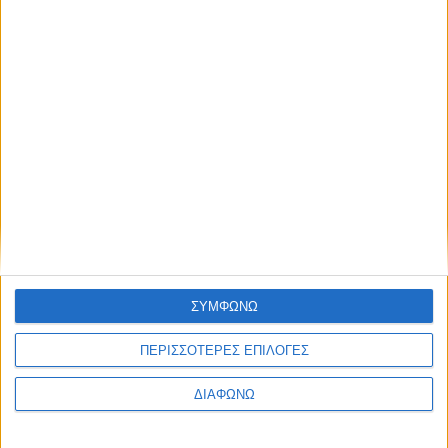
Thessaloniki #JobFestival 2025
Thessaloniki #JobFestival 2024
Athens #JobFestival 2024 (Νοέμβριος)
Athens #JobFestival 2024 (Φεβρουάριος)
Thessaloniki #JobFestival 2023
Thessaloniki #JobFestival 2022
Athens #JobFestival 2022
Thessaloniki #JobFestival 2019 Reborn
Athens #JobFestival 2019
ΣΥΜΦΩΝΩ
Thessaloniki #JobFestival 2019
Athens #JobFestival 2018
ΠΕΡΙΣΣΟΤΕΡΕΣ ΕΠΙΛΟΓΕΣ
Thessaloniki #JobFestival 2018
ΔΙΑΦΩΝΩ
Athens #JobFestival 2017
Τhessaloniki #JobFestival 2017