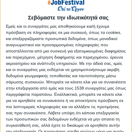
Reborn
Athens #JobFestival 2019
Σεβόμαστε την ιδιωτικότητά σας
Thessaloniki #JobFestival 2019
Εμείς και οι συνεργάτες μας αποθηκεύουμε και/ή έχουμε
Athens #JobFestival 2018
πρόσβαση σε πληροφορίες σε μια συσκευή, όπως τα cookies,
Thessaloniki #JobFestival 2018
και επεξεργαζόμαστε προσωπικά δεδομένα, όπως μοναδικοί
αναγνωριστικοί και προσαρμοσμένες πληροφορίες που
Athens #JobFestival 2017
αποστέλλονται από μια συσκευή για εξατομικευμένες διαφημίσεις
Τhessaloniki #JobFestival 2017
και περιεχόμενο, μέτρηση διαφήμισης και περιεχομένου, έρευνα
Athens #JobFestival 2016
ακροατηρίου και ανάπτυξη υπηρεσιών.
Με την άδειά σας, εμείς
και οι συνεργάτες μας ενδέχεται να χρησιμοποιήσουμε ακριβή
Athens #JobFestival 2015
δεδομένα γεωγραφικής τοποθεσίας και ταυτοποίησης μέσω
Thessaloniki #JobFestival 2014
σάρωσης συσκευών. Μπορείτε να κάνετε κλικ για να συναινέσετε
στην επεξεργασία από εμάς και τους 1538 συνεργάτες μας όπως
Στατιστικά
περιγράφεται παραπάνω. Εναλλακτικά, μπορείτε να κάνετε κλικ
Στατιστικά Athens & Thessaloniki
για να αρνηθείτε να συναινέσετε ή να αποκτήσετε πρόσβαση σε
πιο λεπτομερείς πληροφορίες και να αλλάξετε τις προτιμήσεις
#JobFestivals 2022
σας πριν συναινέσετε.
Λάβετε υπόψη ότι κάποια επεξεργασία
Στατιστικά Thessaloniki
των προσωπικών σας δεδομένων ενδέχεται να μην απαιτεί τη
συγκατάθεσή σας, αλλά έχετε το δικαίωμα να αρνηθείτε αυτήν
#JobFestival 2019 Reborn
την επεξεργασία. Οι προτιμήσεις σαςθα ισχύουν μόνο για αυτόν