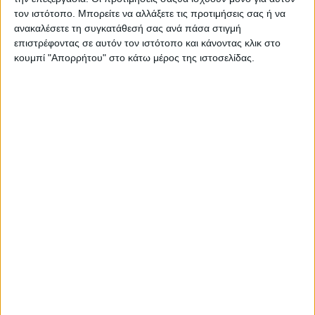
Στατιστικά Athens #JobFestival
τον ιστότοπο. Μπορείτε να αλλάξετε τις προτιμήσεις σας ή να
ανακαλέσετε τη συγκατάθεσή σας ανά πάσα στιγμή
2019
επιστρέφοντας σε αυτόν τον ιστότοπο και κάνοντας κλικ στο
Στατιστικά Thessaloniki
κουμπί "Απορρήτου" στο κάτω μέρος της ιστοσελίδας.
#JobFestival 2019
Στατιστικά Athens #JobFestival
2018
Στατιστικά Thessaloniki
#JobFestival 2018
Στατιστικά Athens #JobFestival
2017
Στατιστικά Thessaloniki
#JobFestival 2017
Στατιστικά Athens #JobFestival
2016
Στατιστικά Athens #JobFestival