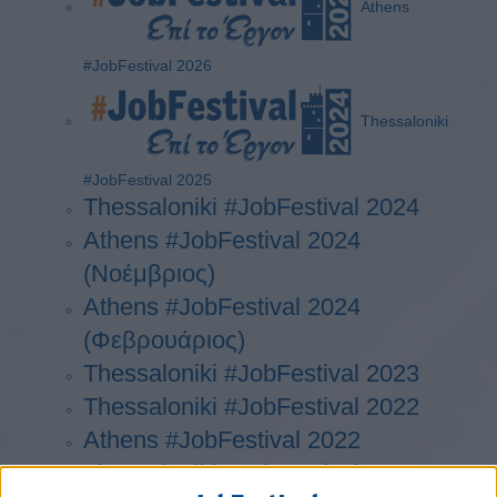
Athens
#JobFestival 2026
Thessaloniki
#JobFestival 2025
Thessaloniki #JobFestival 2024
Athens #JobFestival 2024
(Νοέμβριος)
Athens #JobFestival 2024
(Φεβρουάριος)
Thessaloniki #JobFestival 2023
Thessaloniki #JobFestival 2022
Athens #JobFestival 2022
Thessaloniki #JobFestival 2019