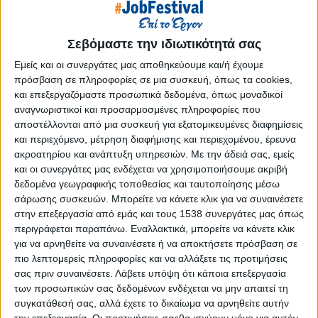
Reborn
Athens #JobFestival 2019
Σεβόμαστε την ιδιωτικότητά σας
Thessaloniki #JobFestival 2019
Εμείς και οι συνεργάτες μας αποθηκεύουμε και/ή έχουμε
Athens #JobFestival 2018
πρόσβαση σε πληροφορίες σε μια συσκευή, όπως τα cookies,
Thessaloniki #JobFestival 2018
και επεξεργαζόμαστε προσωπικά δεδομένα, όπως μοναδικοί
Athens #JobFestival 2017
αναγνωριστικοί και προσαρμοσμένες πληροφορίες που
αποστέλλονται από μια συσκευή για εξατομικευμένες διαφημίσεις
Τhessaloniki #JobFestival 2017
και περιεχόμενο, μέτρηση διαφήμισης και περιεχομένου, έρευνα
Athens #JobFestival 2016
ακροατηρίου και ανάπτυξη υπηρεσιών.
Με την άδειά σας, εμείς
και οι συνεργάτες μας ενδέχεται να χρησιμοποιήσουμε ακριβή
Athens #JobFestival 2015
δεδομένα γεωγραφικής τοποθεσίας και ταυτοποίησης μέσω
Thessaloniki #JobFestival 2014
σάρωσης συσκευών. Μπορείτε να κάνετε κλικ για να συναινέσετε
στην επεξεργασία από εμάς και τους 1538 συνεργάτες μας όπως
Στατιστικά
περιγράφεται παραπάνω. Εναλλακτικά, μπορείτε να κάνετε κλικ
Στατιστικά Athens & Thessaloniki
για να αρνηθείτε να συναινέσετε ή να αποκτήσετε πρόσβαση σε
πιο λεπτομερείς πληροφορίες και να αλλάξετε τις προτιμήσεις
#JobFestivals 2022
σας πριν συναινέσετε.
Λάβετε υπόψη ότι κάποια επεξεργασία
Στατιστικά Thessaloniki
των προσωπικών σας δεδομένων ενδέχεται να μην απαιτεί τη
συγκατάθεσή σας, αλλά έχετε το δικαίωμα να αρνηθείτε αυτήν
#JobFestival 2019 Reborn