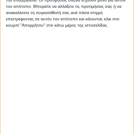
την επεξεργασία. Οι προτιμήσεις σαςθα ισχύουν μόνο για αυτόν
Στατιστικά Athens #JobFestival
τον ιστότοπο. Μπορείτε να αλλάξετε τις προτιμήσεις σας ή να
2019
ανακαλέσετε τη συγκατάθεσή σας ανά πάσα στιγμή
επιστρέφοντας σε αυτόν τον ιστότοπο και κάνοντας κλικ στο
Στατιστικά Thessaloniki
κουμπί "Απορρήτου" στο κάτω μέρος της ιστοσελίδας.
#JobFestival 2019
Στατιστικά Athens #JobFestival
2018
Στατιστικά Thessaloniki
#JobFestival 2018
Στατιστικά Athens #JobFestival
2017
Στατιστικά Thessaloniki
#JobFestival 2017
Στατιστικά Athens #JobFestival
2016
Στατιστικά Athens #JobFestival