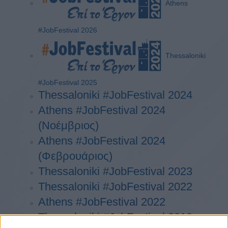
Athens
#JobFestival 2026
Thessaloniki
#JobFestival 2025
Thessaloniki #JobFestival 2024
Athens #JobFestival 2024
(Νοέμβριος)
Athens #JobFestival 2024
(Φεβρουάριος)
Thessaloniki #JobFestival 2023
Thessaloniki #JobFestival 2022
Athens #JobFestival 2022
Thessaloniki #JobFestival 2019