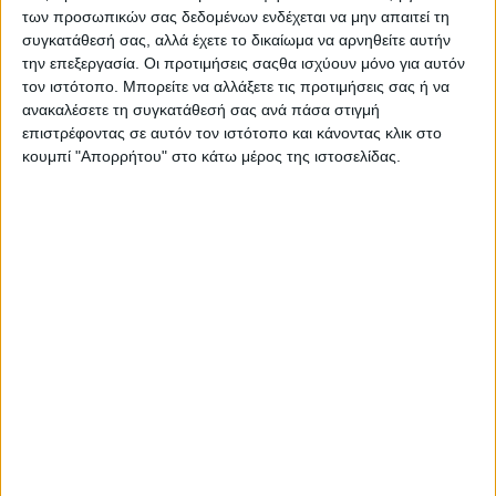
Στατιστικά Athens #JobFestival
των προσωπικών σας δεδομένων ενδέχεται να μην απαιτεί τη
συγκατάθεσή σας, αλλά έχετε το δικαίωμα να αρνηθείτε αυτήν
2019
την επεξεργασία. Οι προτιμήσεις σαςθα ισχύουν μόνο για αυτόν
Στατιστικά Thessaloniki
τον ιστότοπο. Μπορείτε να αλλάξετε τις προτιμήσεις σας ή να
ανακαλέσετε τη συγκατάθεσή σας ανά πάσα στιγμή
#JobFestival 2019
επιστρέφοντας σε αυτόν τον ιστότοπο και κάνοντας κλικ στο
Στατιστικά Athens #JobFestival
κουμπί "Απορρήτου" στο κάτω μέρος της ιστοσελίδας.
2018
Στατιστικά Thessaloniki
#JobFestival 2018
Στατιστικά Athens #JobFestival
2017
Στατιστικά Thessaloniki
#JobFestival 2017
Στατιστικά Athens #JobFestival
2016
Στατιστικά Athens #JobFestival