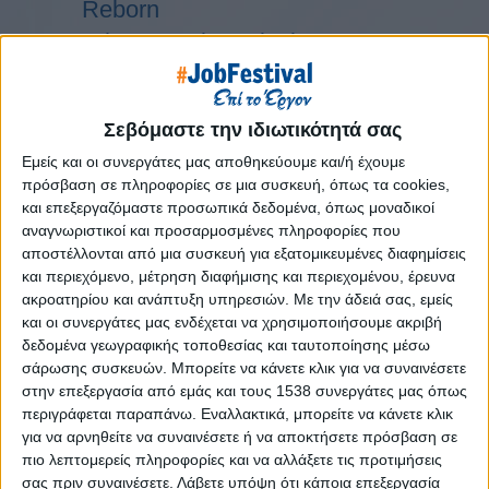
Reborn
Athens #JobFestival 2019
Thessaloniki #JobFestival 2019
Athens #JobFestival 2018
Σεβόμαστε την ιδιωτικότητά σας
Thessaloniki #JobFestival 2018
Εμείς και οι συνεργάτες μας αποθηκεύουμε και/ή έχουμε
Athens #JobFestival 2017
πρόσβαση σε πληροφορίες σε μια συσκευή, όπως τα cookies,
Τhessaloniki #JobFestival 2017
και επεξεργαζόμαστε προσωπικά δεδομένα, όπως μοναδικοί
αναγνωριστικοί και προσαρμοσμένες πληροφορίες που
Athens #JobFestival 2016
αποστέλλονται από μια συσκευή για εξατομικευμένες διαφημίσεις
Athens #JobFestival 2015
και περιεχόμενο, μέτρηση διαφήμισης και περιεχομένου, έρευνα
Thessaloniki #JobFestival 2014
ακροατηρίου και ανάπτυξη υπηρεσιών.
Με την άδειά σας, εμείς
και οι συνεργάτες μας ενδέχεται να χρησιμοποιήσουμε ακριβή
Στατιστικά
δεδομένα γεωγραφικής τοποθεσίας και ταυτοποίησης μέσω
σάρωσης συσκευών. Μπορείτε να κάνετε κλικ για να συναινέσετε
Στατιστικά Athens & Thessaloniki
στην επεξεργασία από εμάς και τους 1538 συνεργάτες μας όπως
#JobFestivals 2022
περιγράφεται παραπάνω. Εναλλακτικά, μπορείτε να κάνετε κλικ
Στατιστικά Thessaloniki
για να αρνηθείτε να συναινέσετε ή να αποκτήσετε πρόσβαση σε
πιο λεπτομερείς πληροφορίες και να αλλάξετε τις προτιμήσεις
#JobFestival 2019 Reborn
σας πριν συναινέσετε.
Λάβετε υπόψη ότι κάποια επεξεργασία