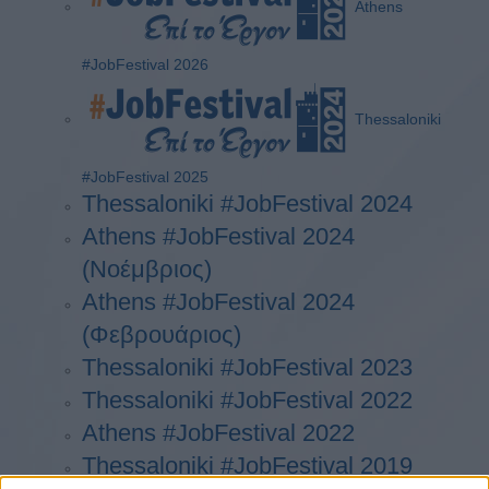
Athens
#JobFestival 2026
Thessaloniki
#JobFestival 2025
Thessaloniki #JobFestival 2024
Athens #JobFestival 2024
(Νοέμβριος)
Athens #JobFestival 2024
(Φεβρουάριος)
Thessaloniki #JobFestival 2023
Thessaloniki #JobFestival 2022
Athens #JobFestival 2022
Thessaloniki #JobFestival 2019