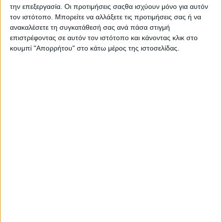
Στατιστικά Athens #JobFestival
την επεξεργασία. Οι προτιμήσεις σαςθα ισχύουν μόνο για αυτόν
τον ιστότοπο. Μπορείτε να αλλάξετε τις προτιμήσεις σας ή να
2019
ανακαλέσετε τη συγκατάθεσή σας ανά πάσα στιγμή
Στατιστικά Thessaloniki
επιστρέφοντας σε αυτόν τον ιστότοπο και κάνοντας κλικ στο
κουμπί "Απορρήτου" στο κάτω μέρος της ιστοσελίδας.
#JobFestival 2019
Στατιστικά Athens #JobFestival
2018
Στατιστικά Thessaloniki
#JobFestival 2018
Στατιστικά Athens #JobFestival
2017
Στατιστικά Thessaloniki
#JobFestival 2017
Στατιστικά Athens #JobFestival
2016
Στατιστικά Athens #JobFestival