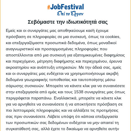
Reborn
Athens #JobFestival 2019
Thessaloniki #JobFestival 2019
Σεβόμαστε την ιδιωτικότητά σας
Athens #JobFestival 2018
Εμείς και οι συνεργάτες μας αποθηκεύουμε και/ή έχουμε
Thessaloniki #JobFestival 2018
πρόσβαση σε πληροφορίες σε μια συσκευή, όπως τα cookies,
και επεξεργαζόμαστε προσωπικά δεδομένα, όπως μοναδικοί
Athens #JobFestival 2017
αναγνωριστικοί και προσαρμοσμένες πληροφορίες που
Τhessaloniki #JobFestival 2017
αποστέλλονται από μια συσκευή για εξατομικευμένες διαφημίσεις
και περιεχόμενο, μέτρηση διαφήμισης και περιεχομένου, έρευνα
Athens #JobFestival 2016
ακροατηρίου και ανάπτυξη υπηρεσιών.
Με την άδειά σας, εμείς
Athens #JobFestival 2015
και οι συνεργάτες μας ενδέχεται να χρησιμοποιήσουμε ακριβή
δεδομένα γεωγραφικής τοποθεσίας και ταυτοποίησης μέσω
Thessaloniki #JobFestival 2014
σάρωσης συσκευών. Μπορείτε να κάνετε κλικ για να συναινέσετε
Στατιστικά
στην επεξεργασία από εμάς και τους 1538 συνεργάτες μας όπως
περιγράφεται παραπάνω. Εναλλακτικά, μπορείτε να κάνετε κλικ
Στατιστικά Athens & Thessaloniki
για να αρνηθείτε να συναινέσετε ή να αποκτήσετε πρόσβαση σε
#JobFestivals 2022
πιο λεπτομερείς πληροφορίες και να αλλάξετε τις προτιμήσεις
σας πριν συναινέσετε.
Λάβετε υπόψη ότι κάποια επεξεργασία
Στατιστικά Thessaloniki
των προσωπικών σας δεδομένων ενδέχεται να μην απαιτεί τη
#JobFestival 2019 Reborn
συγκατάθεσή σας, αλλά έχετε το δικαίωμα να αρνηθείτε αυτήν