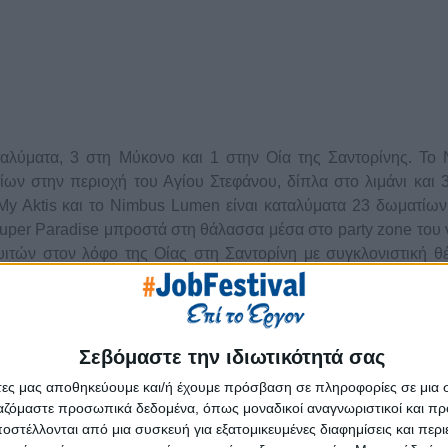
ταλύματα, 3 στη Μύκονο και 1 στην Οία της Σαντορίνης. Το
ων στην περιοχή του Αγίου Στεφάνου, δίπλα στο λιμάνι και 3
y Aktis και το Nimbus Lumen είναι καταλύματα 23 δωματίων
uper Paradise μπροστά στη θάλασσα μέσα στο party zone του 
ουιτών στον λόφο της Οίας στη Σαντορίνη με συγκλονιστική θ
.
ν υψηλή αισθητική τους, ενώ προσφέρουν εκλεπτυσμένη δια
Σεβόμαστε την ιδιωτικότητά σας
ικές αρχές του ομίλου
άτες μας αποθηκεύουμε και/ή έχουμε πρόσβαση σε πληροφορίες σε μια
ργαζόμαστε προσωπικά δεδομένα, όπως μοναδικοί αναγνωριστικοί και 
κυρίαρχο στοιχείο το λευκό και το μαύρο
στέλλονται από μια συσκευή για εξατομικευμένες διαφημίσεις και περ
α με την απλότητα