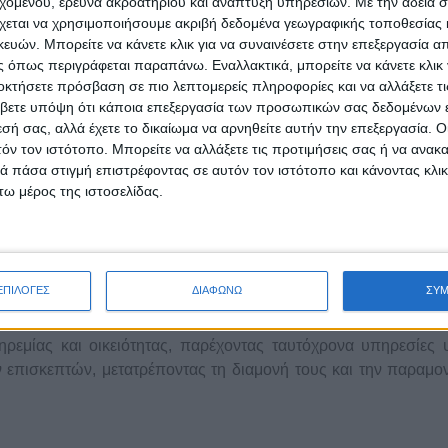
εχομένου, έρευνα ακροατηρίου και ανάπτυξη υπηρεσιών.
Με την άδειά σα
χεται να χρησιμοποιήσουμε ακριβή δεδομένα γεωγραφικής τοποθεσίας 
 και ο άνθρωπος - στέλεχος του ξενοδοχείου
ών. Μπορείτε να κάνετε κλικ για να συναινέσετε στην επεξεργασία απ
 όπως περιγράφεται παραπάνω. Εναλλακτικά, μπορείτε να κάνετε κλικ γ
οκτήσετε πρόσβαση σε πιο λεπτομερείς πληροφορίες και να αλλάξετε τι
ναδικών προσωποποιημένων εμπειριών που χαρακτηρίζονται απ
βετε υπόψη ότι κάποια επεξεργασία των προσωπικών σας δεδομένων ε
 λεπτομέρεια, αυτό είναι το όραμα των Nimbus Hotels.
εσή σας, αλλά έχετε το δικαίωμα να αρνηθείτε αυτήν την επεξεργασία. 
τόν τον ιστότοπο. Μπορείτε να αλλάξετε τις προτιμήσεις σας ή να ανακα
 προσφέρει εγκάρδια φιλοξενία με έναν ανθρώπινο, αυθεντικ
 πάσα στιγμή επιστρέφοντας σε αυτόν τον ιστότοπο και κάνοντας κλι
όσο δημοφιλείς τουριστικούς προορισμούς. Η απλότητα που δι
ω μέρος της ιστοσελίδας.
προσφέρουν ουσιαστικά στους επισκέπτες ένα καταφύγιο μακ
ης Σαντορίνης. Αυτό σημαίνει προσωποποιημένη εξυπηρέτησ
ες σε ό,τι χρειαστεί για να ικανοποιήσουν οποιαδήποτε επιθυμί
 ή στο λιμάνι, κράτηση σε κάποιο εστιατόριο ή μια εκδρομή σε
ΕΠΙΛΟΓΕΣ
ΔΙΑΦΩΝΩ
ΣΥ
ηρεμίας και οικειότητας, παρέχοντας ταυτόχρονα υπηρεσίες
 επισκεπτών, μετατρέποντας τη διαμονή τους και την παραμο