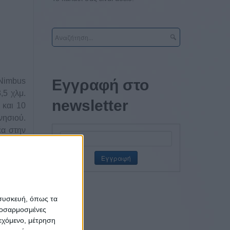
 Nimbus
Εγγραφή στο
,5 χλμ.
newsletter
 και 10
νησιού.
έα στην
μονή με
 συσκευή, όπως τα
προσαρμοσμένες
ιεχόμενο, μέτρηση