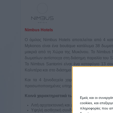
Nimbus Hotels
Ο όμιλος Nimbus Hotels αποτελείται από 4 κα
Mykonos είναι ένα boutique κατάλυμα 38 δωματί
μακριά από τη Χώρα της Μυκόνου. Το Nimbus M
δωματίων αντίστοιχα στη διάσημη παραλία του S
Το Nimbus Santorini είναι ένα καταφύγιο 13 σ
Καλντέρα και στο διάσημο ηλιοβασίλεμα της Οίας
Και τα 4 ξενοδοχεία χαρακτηρίζονται για τη
προσωποποιημένες υπηρεσίες και εμπειρίες.
Κοινά χαρακτηριστικά των ξενοδοχείων & βασ
Εμείς και οι συνεργ
cookies, και επεξε
Λιτή αρχιτεκτονική και μίνιμαλ διακόσμηση με 
πληροφορίες που απο
Υψηλή αισθητική συνδυάζοντας την πολυτέλει