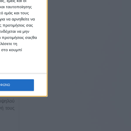
ς, εμείς και οι
και ταυτοποίησης
ό εμάς και τους
ια να αρνηθείτε να
ς προτιμήσεις σας
ό ζεστή
νδέχεται να μην
Οι προτιμήσεις σαςθα
λέσετε τη
ό τρόπο
κ στο κουμπί
αχέεται
ριά από
η, 24/7
α τους,
 κάποιο
ΜΦΩΝΩ
 υψηλού
νή τους