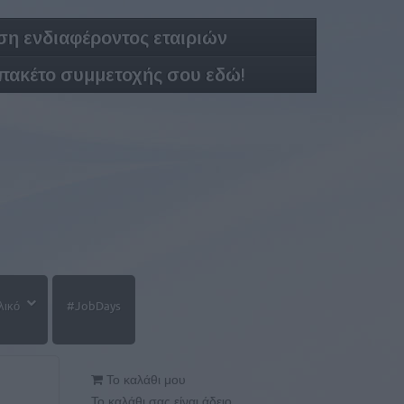
η ενδιαφέροντος εταιριών
 πακέτο συμμετοχής σου εδώ!
λικό
#JobDays
Το καλάθι μου
Το καλάθι σας είναι άδειο.