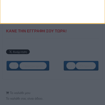
Τμήμα
Storage & Purchase
Βοηθός Αποθηκάριου
ΚΑΝΕ ΤΗΝ ΕΓΓΡΑΦΗ ΣΟΥ ΤΩΡΑ!
Προηγούμενο
Επόμενο
Το καλάθι μου
Το καλάθι σας είναι άδειο.