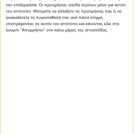
Στατιστικά Athens #JobFestival
την επεξεργασία. Οι προτιμήσεις σαςθα ισχύουν μόνο για αυτόν
τον ιστότοπο. Μπορείτε να αλλάξετε τις προτιμήσεις σας ή να
2019
ανακαλέσετε τη συγκατάθεσή σας ανά πάσα στιγμή
Στατιστικά Thessaloniki
επιστρέφοντας σε αυτόν τον ιστότοπο και κάνοντας κλικ στο
κουμπί "Απορρήτου" στο κάτω μέρος της ιστοσελίδας.
#JobFestival 2019
Στατιστικά Athens #JobFestival
2018
Στατιστικά Thessaloniki
#JobFestival 2018
Στατιστικά Athens #JobFestival
2017
Στατιστικά Thessaloniki
#JobFestival 2017
Στατιστικά Athens #JobFestival
2016
Στατιστικά Athens #JobFestival