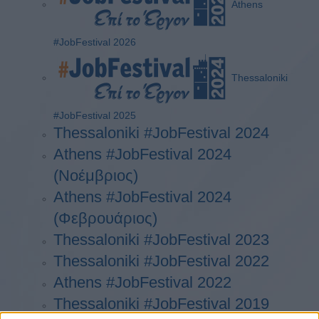
Athens
#JobFestival 2026
Thessaloniki
#JobFestival 2025
Thessaloniki #JobFestival 2024
Athens #JobFestival 2024
(Νοέμβριος)
Athens #JobFestival 2024
(Φεβρουάριος)
Thessaloniki #JobFestival 2023
Thessaloniki #JobFestival 2022
Athens #JobFestival 2022
Thessaloniki #JobFestival 2019