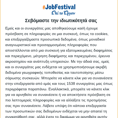
Reborn
Athens #JobFestival 2019
Thessaloniki #JobFestival 2019
Σεβόμαστε την ιδιωτικότητά σας
Athens #JobFestival 2018
Εμείς και οι συνεργάτες μας αποθηκεύουμε και/ή έχουμε
Thessaloniki #JobFestival 2018
πρόσβαση σε πληροφορίες σε μια συσκευή, όπως τα cookies,
και επεξεργαζόμαστε προσωπικά δεδομένα, όπως μοναδικοί
Athens #JobFestival 2017
αναγνωριστικοί και προσαρμοσμένες πληροφορίες που
Τhessaloniki #JobFestival 2017
αποστέλλονται από μια συσκευή για εξατομικευμένες διαφημίσεις
και περιεχόμενο, μέτρηση διαφήμισης και περιεχομένου, έρευνα
Athens #JobFestival 2016
ακροατηρίου και ανάπτυξη υπηρεσιών.
Με την άδειά σας, εμείς
Athens #JobFestival 2015
και οι συνεργάτες μας ενδέχεται να χρησιμοποιήσουμε ακριβή
Thessaloniki #JobFestival 2014
δεδομένα γεωγραφικής τοποθεσίας και ταυτοποίησης μέσω
σάρωσης συσκευών. Μπορείτε να κάνετε κλικ για να συναινέσετε
Στατιστικά
στην επεξεργασία από εμάς και τους 1538 συνεργάτες μας όπως
περιγράφεται παραπάνω. Εναλλακτικά, μπορείτε να κάνετε κλικ
Στατιστικά Athens & Thessaloniki
για να αρνηθείτε να συναινέσετε ή να αποκτήσετε πρόσβαση σε
#JobFestivals 2022
πιο λεπτομερείς πληροφορίες και να αλλάξετε τις προτιμήσεις
Στατιστικά Thessaloniki
σας πριν συναινέσετε.
Λάβετε υπόψη ότι κάποια επεξεργασία
των προσωπικών σας δεδομένων ενδέχεται να μην απαιτεί τη
#JobFestival 2019 Reborn
συγκατάθεσή σας, αλλά έχετε το δικαίωμα να αρνηθείτε αυτήν