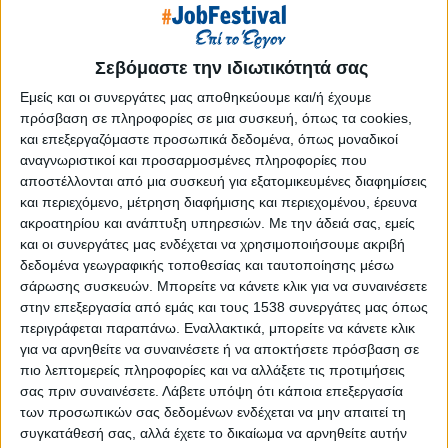
Reborn
Athens #JobFestival 2019
Thessaloniki #JobFestival 2019
Σεβόμαστε την ιδιωτικότητά σας
Athens #JobFestival 2018
Εμείς και οι συνεργάτες μας αποθηκεύουμε και/ή έχουμε
πρόσβαση σε πληροφορίες σε μια συσκευή, όπως τα cookies,
Thessaloniki #JobFestival 2018
και επεξεργαζόμαστε προσωπικά δεδομένα, όπως μοναδικοί
Athens #JobFestival 2017
αναγνωριστικοί και προσαρμοσμένες πληροφορίες που
αποστέλλονται από μια συσκευή για εξατομικευμένες διαφημίσεις
Τhessaloniki #JobFestival 2017
και περιεχόμενο, μέτρηση διαφήμισης και περιεχομένου, έρευνα
Athens #JobFestival 2016
ακροατηρίου και ανάπτυξη υπηρεσιών.
Με την άδειά σας, εμείς
και οι συνεργάτες μας ενδέχεται να χρησιμοποιήσουμε ακριβή
Athens #JobFestival 2015
δεδομένα γεωγραφικής τοποθεσίας και ταυτοποίησης μέσω
Thessaloniki #JobFestival 2014
σάρωσης συσκευών. Μπορείτε να κάνετε κλικ για να συναινέσετε
Στατιστικά
στην επεξεργασία από εμάς και τους 1538 συνεργάτες μας όπως
περιγράφεται παραπάνω. Εναλλακτικά, μπορείτε να κάνετε κλικ
Στατιστικά Athens & Thessaloniki
για να αρνηθείτε να συναινέσετε ή να αποκτήσετε πρόσβαση σε
#JobFestivals 2022
πιο λεπτομερείς πληροφορίες και να αλλάξετε τις προτιμήσεις
σας πριν συναινέσετε.
Λάβετε υπόψη ότι κάποια επεξεργασία
Στατιστικά Thessaloniki
των προσωπικών σας δεδομένων ενδέχεται να μην απαιτεί τη
#JobFestival 2019 Reborn
συγκατάθεσή σας, αλλά έχετε το δικαίωμα να αρνηθείτε αυτήν