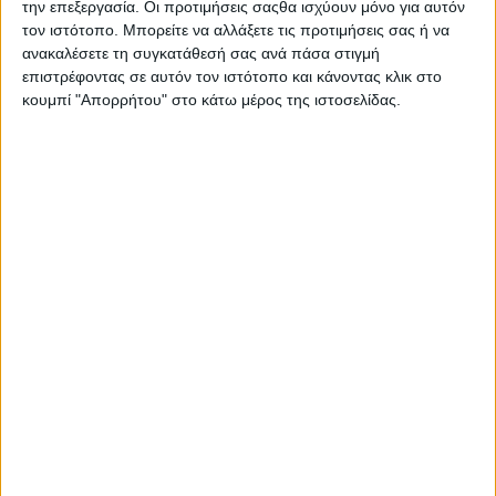
την επεξεργασία. Οι προτιμήσεις σαςθα ισχύουν μόνο για αυτόν
Στατιστικά Athens #JobFestival
τον ιστότοπο. Μπορείτε να αλλάξετε τις προτιμήσεις σας ή να
2019
ανακαλέσετε τη συγκατάθεσή σας ανά πάσα στιγμή
επιστρέφοντας σε αυτόν τον ιστότοπο και κάνοντας κλικ στο
Στατιστικά Thessaloniki
κουμπί "Απορρήτου" στο κάτω μέρος της ιστοσελίδας.
#JobFestival 2019
Στατιστικά Athens #JobFestival
2018
Στατιστικά Thessaloniki
#JobFestival 2018
Στατιστικά Athens #JobFestival
2017
Στατιστικά Thessaloniki
#JobFestival 2017
Στατιστικά Athens #JobFestival
2016
Στατιστικά Athens #JobFestival