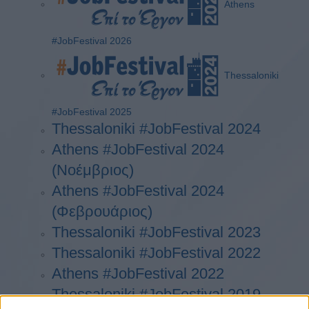
Athens
#JobFestival 2026
Thessaloniki
#JobFestival 2025
Thessaloniki #JobFestival 2024
Athens #JobFestival 2024
(Νοέμβριος)
Athens #JobFestival 2024
(Φεβρουάριος)
Thessaloniki #JobFestival 2023
Thessaloniki #JobFestival 2022
Athens #JobFestival 2022
Thessaloniki #JobFestival 2019