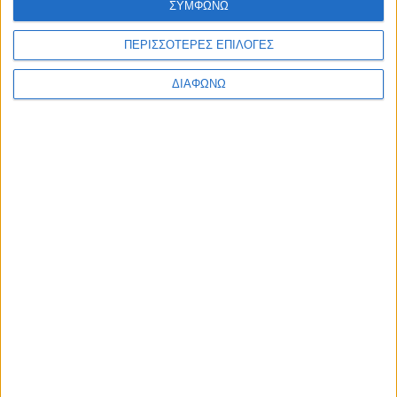
ΣΥΜΦΩΝΩ
JobFestivalTHES logo 2027
ΠΕΡΙΣΣΟΤΕΡΕΣ ΕΠΙΛΟΓΕΣ
Υπό την Αιγίδα
ΔΙΑΦΩΝΩ
Χορηγός
Υποστηρικτές