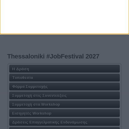
Thessaloniki #JobFestival 2027
Η Δράση
Τοποθεσία
Φόρμα Συμμετοχής
Συμμετοχή στις Συνεντεύξεις
Συμμετοχή στα Workshop
Εισηγητές Workshop
Δράσεις Επαγγελματικής Ενδυνάμωσης