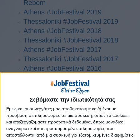
Reborn
Athens #JobFestival 2019
Thessaloniki #JobFestival 2019
Athens #JobFestival 2018
Thessaloniki #JobFestival 2018
Athens #JobFestival 2017
Τhessaloniki #JobFestival 2017
Athens #JobFestival 2016
Athens #JobFestival 2015
Thessaloniki #JobFestival 2014
Στατιστικά
Σεβόμαστε την ιδιωτικότητά σας
Στατιστικά Athens & Thessaloniki
Εμείς και οι συνεργάτες μας αποθηκεύουμε και/ή έχουμε
πρόσβαση σε πληροφορίες σε μια συσκευή, όπως τα cookies,
#JobFestivals 2022
και επεξεργαζόμαστε προσωπικά δεδομένα, όπως μοναδικοί
Στατιστικά Thessaloniki
αναγνωριστικοί και προσαρμοσμένες πληροφορίες που
#JobFestival 2019 Reborn
αποστέλλονται από μια συσκευή για εξατομικευμένες διαφημίσεις