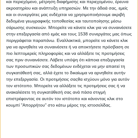
και περιεχόμενο, μέτρηση διαφήμισης και περιεχομένου, έρευνα
Στατιστικά Athens #JobFestival
ακροατηρίου και ανάπτυξη υπηρεσιών.
Με την άδειά σας, εμείς
2019
και οι συνεργάτες μας ενδέχεται να χρησιμοποιήσουμε ακριβή
δεδομένα γεωγραφικής τοποθεσίας και ταυτοποίησης μέσω
Στατιστικά Thessaloniki
σάρωσης συσκευών. Μπορείτε να κάνετε κλικ για να συναινέσετε
#JobFestival 2019
στην επεξεργασία από εμάς και τους 1538 συνεργάτες μας όπως
περιγράφεται παραπάνω. Εναλλακτικά, μπορείτε να κάνετε κλικ
Στατιστικά Athens #JobFestival
για να αρνηθείτε να συναινέσετε ή να αποκτήσετε πρόσβαση σε
2018
πιο λεπτομερείς πληροφορίες και να αλλάξετε τις προτιμήσεις
Στατιστικά Thessaloniki
σας πριν συναινέσετε.
Λάβετε υπόψη ότι κάποια επεξεργασία
των προσωπικών σας δεδομένων ενδέχεται να μην απαιτεί τη
#JobFestival 2018
συγκατάθεσή σας, αλλά έχετε το δικαίωμα να αρνηθείτε αυτήν
Στατιστικά Athens #JobFestival
την επεξεργασία. Οι προτιμήσεις σαςθα ισχύουν μόνο για αυτόν
τον ιστότοπο. Μπορείτε να αλλάξετε τις προτιμήσεις σας ή να
2017
ανακαλέσετε τη συγκατάθεσή σας ανά πάσα στιγμή
Στατιστικά Thessaloniki
επιστρέφοντας σε αυτόν τον ιστότοπο και κάνοντας κλικ στο
κουμπί "Απορρήτου" στο κάτω μέρος της ιστοσελίδας.
#JobFestival 2017
Στατιστικά Athens #JobFestival
2016
Στατιστικά Athens #JobFestival