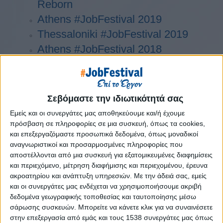
Reborn
Athens #JobFestival 2019
Thessaloniki #JobFestival 2019
Athens #JobFestival 2018
Thessaloniki #JobFestival 2018
Athens #JobFestival 2017
Τhessaloniki #JobFestival 2017
Σεβόμαστε την ιδιωτικότητά σας
Athens #JobFestival 2016
Εμείς και οι συνεργάτες μας αποθηκεύουμε και/ή έχουμε
Athens #JobFestival 2015
πρόσβαση σε πληροφορίες σε μια συσκευή, όπως τα cookies,
και επεξεργαζόμαστε προσωπικά δεδομένα, όπως μοναδικοί
Thessaloniki #JobFestival 2014
αναγνωριστικοί και προσαρμοσμένες πληροφορίες που
Στατιστικά
αποστέλλονται από μια συσκευή για εξατομικευμένες διαφημίσεις
και περιεχόμενο, μέτρηση διαφήμισης και περιεχομένου, έρευνα
Στατιστικά Athens & Thessaloniki
ακροατηρίου και ανάπτυξη υπηρεσιών.
Με την άδειά σας, εμείς
#JobFestivals 2022
και οι συνεργάτες μας ενδέχεται να χρησιμοποιήσουμε ακριβή
δεδομένα γεωγραφικής τοποθεσίας και ταυτοποίησης μέσω
Στατιστικά Thessaloniki
σάρωσης συσκευών. Μπορείτε να κάνετε κλικ για να συναινέσετε
#JobFestival 2019 Reborn
στην επεξεργασία από εμάς και τους 1538 συνεργάτες μας όπως