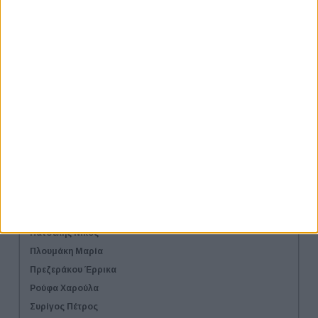
Συμμετοχή στα Workshop
Εισηγητές Workshop
Γαβριηλίδου Φύλλις
Γούλας Γιώργος
Ζαρωτιάδου Μαρία
Καππάτου Αλεξάνδρα
Κούκης Βίκτωρας
Μαξούρα Ελίνα
Πάλλα Κωνσταντία
Παπάζογλου Μαρία
Παπαγιαννάκη Ανδρομάχη
Πατσέλης Νίκος
Πλουμάκη Μαρία
Πρεζεράκου Έρρικα
Ρούφα Χαρούλα
Συρίγος Πέτρος