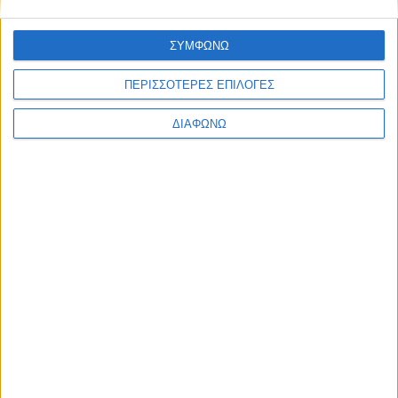
Υλικό
ΣΥΜΦΩΝΩ
Φωτογραφίες
ΠΕΡΙΣΣΟΤΕΡΕΣ ΕΠΙΛΟΓΕΣ
Παρουσιάσεις
Υλικό
ΔΙΑΦΩΝΩ
Φωτογραφίες
Παρουσιάσεις
#JobDays
Γαβριηλίδου Φύλλις
Εκτύπωση
Ηλεκτρονικό ταχυδρομείο
Δημοσιεύθηκε :
Πέμπτη, 04
Ιανουάριος 2024 09:46