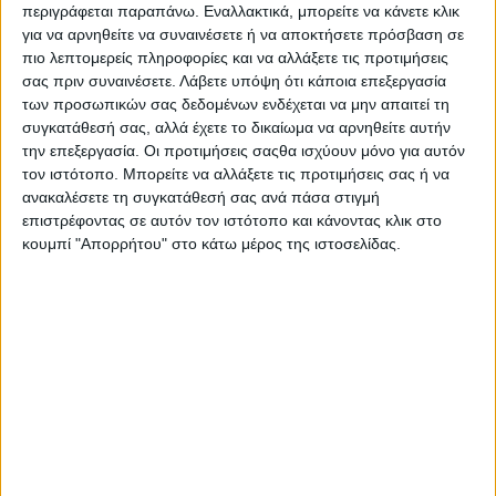
περιγράφεται παραπάνω. Εναλλακτικά, μπορείτε να κάνετε κλικ
Στατιστικά Athens #JobFestival
για να αρνηθείτε να συναινέσετε ή να αποκτήσετε πρόσβαση σε
2019
πιο λεπτομερείς πληροφορίες και να αλλάξετε τις προτιμήσεις
Στατιστικά Thessaloniki
σας πριν συναινέσετε.
Λάβετε υπόψη ότι κάποια επεξεργασία
των προσωπικών σας δεδομένων ενδέχεται να μην απαιτεί τη
#JobFestival 2019
συγκατάθεσή σας, αλλά έχετε το δικαίωμα να αρνηθείτε αυτήν
Στατιστικά Athens #JobFestival
την επεξεργασία. Οι προτιμήσεις σαςθα ισχύουν μόνο για αυτόν
τον ιστότοπο. Μπορείτε να αλλάξετε τις προτιμήσεις σας ή να
2018
ανακαλέσετε τη συγκατάθεσή σας ανά πάσα στιγμή
Στατιστικά Thessaloniki
επιστρέφοντας σε αυτόν τον ιστότοπο και κάνοντας κλικ στο
κουμπί "Απορρήτου" στο κάτω μέρος της ιστοσελίδας.
#JobFestival 2018
Στατιστικά Athens #JobFestival
2017
Στατιστικά Thessaloniki
#JobFestival 2017
Στατιστικά Athens #JobFestival
2016
Στατιστικά Athens #JobFestival