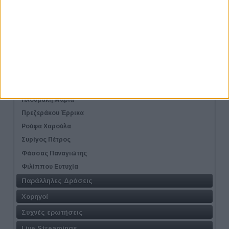
Καππάτου Αλεξάνδρα
Κούκης Βίκτωρας
Μαξούρα Ελίνα
Πάλλα Κωνσταντία
Παπάζογλου Μαρία
Παπαγιαννάκη Ανδρομάχη
Πατσέλης Νίκος
Πλουμάκη Μαρία
Πρεζεράκου Έρρικα
Ρούφα Χαρούλα
Συρίγος Πέτρος
Φάσσας Παναγιώτης
Φιλίππου Ευτυχία
Παράλληλες Δράσεις
Χορηγοί
Συχνές ερωτήσεις
Live Streamings