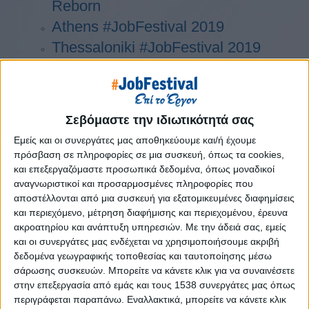
Reborn
Athens #JobFestival 2019
Thessaloniki #JobFestival 2019
Athens #JobFestival 2018
Thessaloniki #JobFestival 2018
Athens #JobFestival 2017
Σεβόμαστε την ιδιωτικότητά σας
Τhessaloniki #JobFestival 2017
Εμείς και οι συνεργάτες μας αποθηκεύουμε και/ή έχουμε
Athens #JobFestival 2016
πρόσβαση σε πληροφορίες σε μια συσκευή, όπως τα cookies,
Athens #JobFestival 2015
και επεξεργαζόμαστε προσωπικά δεδομένα, όπως μοναδικοί
αναγνωριστικοί και προσαρμοσμένες πληροφορίες που
Thessaloniki #JobFestival 2014
αποστέλλονται από μια συσκευή για εξατομικευμένες διαφημίσεις
Στατιστικά
και περιεχόμενο, μέτρηση διαφήμισης και περιεχομένου, έρευνα
ακροατηρίου και ανάπτυξη υπηρεσιών.
Με την άδειά σας, εμείς
Στατιστικά Athens & Thessaloniki
και οι συνεργάτες μας ενδέχεται να χρησιμοποιήσουμε ακριβή
#JobFestivals 2022
δεδομένα γεωγραφικής τοποθεσίας και ταυτοποίησης μέσω
σάρωσης συσκευών. Μπορείτε να κάνετε κλικ για να συναινέσετε
Στατιστικά Thessaloniki
στην επεξεργασία από εμάς και τους 1538 συνεργάτες μας όπως
#JobFestival 2019 Reborn
περιγράφεται παραπάνω. Εναλλακτικά, μπορείτε να κάνετε κλικ