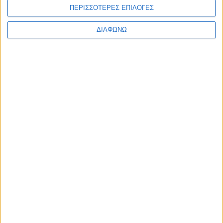
ΠΕΡΙΣΣΟΤΕΡΕΣ ΕΠΙΛΟΓΕΣ
Υλικό
ΔΙΑΦΩΝΩ
Φωτογραφίες
Παρουσιάσεις
Υλικό
Φωτογραφίες
Παρουσιάσεις
#JobDays
Κούκης Βίκτωρας
Εκτύπωση
Ηλεκτρονικό ταχυδρομείο
Δημοσιεύθηκε :
Πέμπτη, 04
Ιανουάριος 2024 09:46