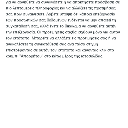
για να αρνηθείτε να συναινέσετε ή να αποκτήσετε πρόσβαση σε
Στατιστικά Athens #JobFestival
πιο λεπτομερείς πληροφορίες και να αλλάξετε τις προτιμήσεις
2019
σας πριν συναινέσετε.
Λάβετε υπόψη ότι κάποια επεξεργασία
των προσωπικών σας δεδομένων ενδέχεται να μην απαιτεί τη
Στατιστικά Thessaloniki
συγκατάθεσή σας, αλλά έχετε το δικαίωμα να αρνηθείτε αυτήν
#JobFestival 2019
την επεξεργασία. Οι προτιμήσεις σαςθα ισχύουν μόνο για αυτόν
Στατιστικά Athens #JobFestival
τον ιστότοπο. Μπορείτε να αλλάξετε τις προτιμήσεις σας ή να
ανακαλέσετε τη συγκατάθεσή σας ανά πάσα στιγμή
2018
επιστρέφοντας σε αυτόν τον ιστότοπο και κάνοντας κλικ στο
Στατιστικά Thessaloniki
κουμπί "Απορρήτου" στο κάτω μέρος της ιστοσελίδας.
#JobFestival 2018
Στατιστικά Athens #JobFestival
2017
Στατιστικά Thessaloniki
#JobFestival 2017
Στατιστικά Athens #JobFestival
2016
Στατιστικά Athens #JobFestival