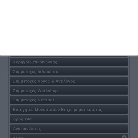
Διοργανωτές
Πρόγραμμα
Φόρμες Συμμετοχής
Workshop
Μονοπάτια Επιχειρηματικότητας
Τοποθεσία
Χορηγοί Επικοινωνίας
Συμμετοχές Infopoints
Συμμετοχές Λόγος & Αντίλογος
Συμμετοχές Workshop
Συμμετοχές Netspot
Εισηγητές Μονοπατιών Επιχειρηματικότητας
Δρώμενα
Ανακοινώσεις
Υλικό