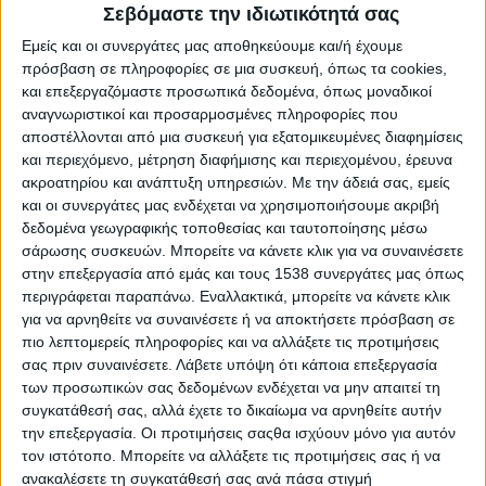
Reborn
Σεβόμαστε την ιδιωτικότητά σας
Athens #JobFestival 2019
Εμείς και οι συνεργάτες μας αποθηκεύουμε και/ή έχουμε
πρόσβαση σε πληροφορίες σε μια συσκευή, όπως τα cookies,
Thessaloniki #JobFestival 2019
και επεξεργαζόμαστε προσωπικά δεδομένα, όπως μοναδικοί
Athens #JobFestival 2018
αναγνωριστικοί και προσαρμοσμένες πληροφορίες που
Thessaloniki #JobFestival 2018
αποστέλλονται από μια συσκευή για εξατομικευμένες διαφημίσεις
και περιεχόμενο, μέτρηση διαφήμισης και περιεχομένου, έρευνα
Athens #JobFestival 2017
ακροατηρίου και ανάπτυξη υπηρεσιών.
Με την άδειά σας, εμείς
Τhessaloniki #JobFestival 2017
και οι συνεργάτες μας ενδέχεται να χρησιμοποιήσουμε ακριβή
δεδομένα γεωγραφικής τοποθεσίας και ταυτοποίησης μέσω
Athens #JobFestival 2016
σάρωσης συσκευών. Μπορείτε να κάνετε κλικ για να συναινέσετε
Athens #JobFestival 2015
στην επεξεργασία από εμάς και τους 1538 συνεργάτες μας όπως
περιγράφεται παραπάνω. Εναλλακτικά, μπορείτε να κάνετε κλικ
Thessaloniki #JobFestival 2014
για να αρνηθείτε να συναινέσετε ή να αποκτήσετε πρόσβαση σε
Στατιστικά
πιο λεπτομερείς πληροφορίες και να αλλάξετε τις προτιμήσεις
σας πριν συναινέσετε.
Λάβετε υπόψη ότι κάποια επεξεργασία
Στατιστικά Athens & Thessaloniki
των προσωπικών σας δεδομένων ενδέχεται να μην απαιτεί τη
#JobFestivals 2022
συγκατάθεσή σας, αλλά έχετε το δικαίωμα να αρνηθείτε αυτήν
Στατιστικά Thessaloniki
την επεξεργασία. Οι προτιμήσεις σαςθα ισχύουν μόνο για αυτόν
τον ιστότοπο. Μπορείτε να αλλάξετε τις προτιμήσεις σας ή να
#JobFestival 2019 Reborn
ανακαλέσετε τη συγκατάθεσή σας ανά πάσα στιγμή