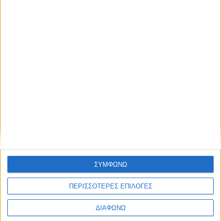
Thessaloniki #JobFestival 2025
Thessaloniki #JobFestival 2024
Athens #JobFestival 2024 (Νοέμβριος)
Athens #JobFestival 2024 (Φεβρουάριος)
Thessaloniki #JobFestival 2023
Thessaloniki #JobFestival 2022
Athens #JobFestival 2022
Thessaloniki #JobFestival 2019 Reborn
Athens #JobFestival 2019
Thessaloniki #JobFestival 2019
ΣΥΜΦΩΝΩ
Athens #JobFestival 2018
Thessaloniki #JobFestival 2018
ΠΕΡΙΣΣΟΤΕΡΕΣ ΕΠΙΛΟΓΕΣ
Athens #JobFestival 2017
ΔΙΑΦΩΝΩ
Τhessaloniki #JobFestival 2017