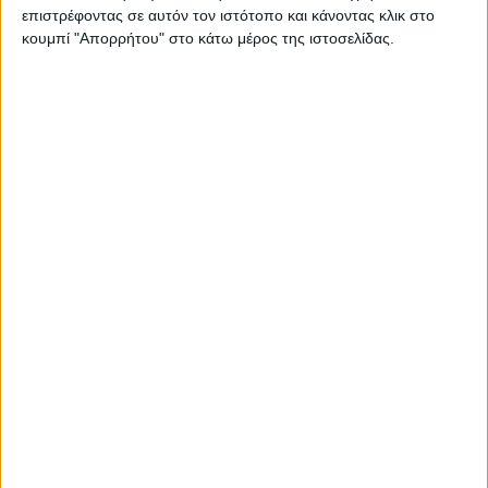
Στατιστικά Athens #JobFestival
επιστρέφοντας σε αυτόν τον ιστότοπο και κάνοντας κλικ στο
κουμπί "Απορρήτου" στο κάτω μέρος της ιστοσελίδας.
2019
Στατιστικά Thessaloniki
#JobFestival 2019
Στατιστικά Athens #JobFestival
2018
Στατιστικά Thessaloniki
#JobFestival 2018
Στατιστικά Athens #JobFestival
2017
Στατιστικά Thessaloniki
#JobFestival 2017
Στατιστικά Athens #JobFestival
2016
Στατιστικά Athens #JobFestival