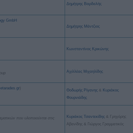
Δημήτρης Βαρδαλής
logy GmbH
Δημήτρης Μάντζιος
Κωνσταντίνος Κρικώνης
Αχιλλέας Μιχαηλίδης
oup
etarades.gr
)
Θοδωρής
Ρίγανης
&
Κυριάκος
Φουρνιάδης
Κυριάκος
Τσαντεκίδης
&
Γρηγόρης
ματικών που υλοποιούνται στις
Αβανίδης & Γιώργος Γραμματικός