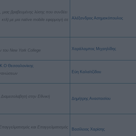
 μιας βραβευμένης λύσης που συνδέει
Αλέξανδρος Ασημακόπουλος
 κτλ) με μια native mobile εφαρμογή σε
Χαράλαμπος Μιχαηλίδης
ν του New York College
Μ.Κ.Ο Θεσσαλονίκης
Εύη
Καλαϊτζίδου
ργανώσεων
 Διαμεσολαβητή στην Εθνική
Δημήτρης Αναστασίου
 Επαγγελματισμός και Επαγγελματισμός
Βασίλειος Χαρίσης