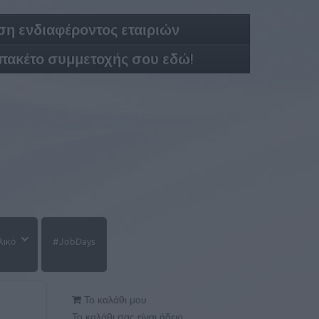
η ενδιαφέροντος εταιριών
 πακέτο συμμετοχής σου εδώ!
λικό
#JobDays
Το καλάθι μου
Το καλάθι σας είναι άδειο.