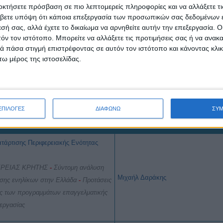
οκτήσετε πρόσβαση σε πιο λεπτομερείς πληροφορίες και να αλλάξετε τι
βετε υπόψη ότι κάποια επεξεργασία των προσωπικών σας δεδομένων ε
Φώτης Στεργίου
εσή σας, αλλά έχετε το δικαίωμα να αρνηθείτε αυτήν την επεξεργασία. 
τόν τον ιστότοπο. Μπορείτε να αλλάξετε τις προτιμήσεις σας ή να ανακα
 πάσα στιγμή επιστρέφοντας σε αυτόν τον ιστότοπο και κάνοντας κλι
ω μέρος της ιστοσελίδας.
ΑΜΜΑ ΔΙΗΜΕΡΙΔΑΣ
ΕΠΙΛΟΓΕΣ
ΔΙΑΦΩΝΩ
ΣΥ
ΕΙΣΗΓΗΤΗΣ
άρτισης Περιφερειακής Ενότητας
ΦΕΡΕΙΑΣ ΚΡΗΤΗΣ
-
Σύντομη ανάλυση
Μιχαήλ Δαράκης
υσης ενηλίκων στην Ελλάδα
-
Προτάσεις
τας των προγραμμάτων επαγγελματικής
εργασίας