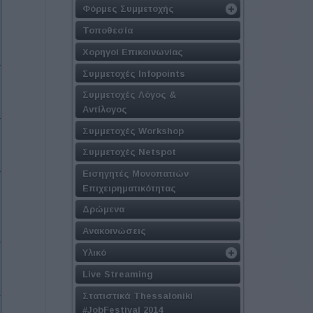
Φόρμες Συμμετοχής
Τοποθεσία
Χορηγοί Επικοινωνίας
Συμμετοχές Infopoints
Συμμετοχές Λόγος &
Αντίλογος
Συμμετοχές Workshop
Συμμετοχές Netspot
Εισηγητές Μονοπατιών
Επιχειρηματικότητας
Δρώμενα
Ανακοινώσεις
Υλικό
Live Streaming
Στατιστικά Thessaloniki
#JobFestival 2014