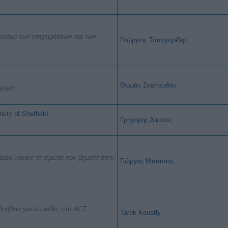
ο κόσμο των επιχειρήσεων και των
Γεώργιος
Τσαγγαρίδης
Θωμάς Σκαπέρδας
ήμερα
ity of Sheffield
Γρηγόρης Δικαίος
ζεις κάνεις τα πρώτα σου βήματα στην
Γιώργος Μπότσιος
βοήθεια για σπουδές στο ACT.
Tarek Kouatly