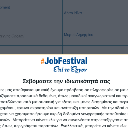
opment
Αΐντα Νίκα
Μυρτώ Δημητρίου
τέχνης Origami
Ζωή Μουλαρά
Χρήστος
Δεδούσης
Σεβόμαστε την ιδιωτικότητά σας
άτες μας αποθηκεύουμε και/ή έχουμε πρόσβαση σε πληροφορίες σε μια
ργαζόμαστε προσωπικά δεδομένα, όπως μοναδικοί αναγνωριστικοί και 
Κώστας Κουτλουμπάσης
στέλλονται από μια συσκευή για εξατομικευμένες διαφημίσεις και περ
εχομένου, έρευνα ακροατηρίου και ανάπτυξη υπηρεσιών.
Με την άδειά σα
χεται να χρησιμοποιήσουμε ακριβή δεδομένα γεωγραφικής τοποθεσίας 
ών. Μπορείτε να κάνετε κλικ για να συναινέσετε στην επεξεργασία απ
Αθανάσιος Ιορδανίδης
 όπως περιγράφεται παραπάνω. Εναλλακτικά, μπορείτε να κάνετε κλικ γ