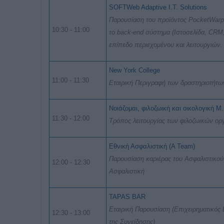
SOFTWeb Adaptive I.T. Solutions
Παρουσίαση του προϊόντος PocketWarp,
10:30 - 11:00
το back-end σύστημα (Ιστοσελίδα, CRM,
επίπεδο περιεχομένου και λειτουργιών.
New York College
11:00 - 11:30
Εταιρική Περιγραφή των δραστηριοτήτω
Νοιάζομαι, φιλοζωική και οικολογική 
11:30 - 12:00
Τρόπος λειτουργίας των φιλοζωικών ο
Εθνική Ασφαλιστική (A Team)
Παρουσίαση καριέρας του Ασφαλιστικού
12:00 - 12:30
Ασφαλιστική
TAPAS BAR
Εταιρική Παρουσίαση (Επιχειρηματικός
12:30 - 13:00
της Συνείδησης)