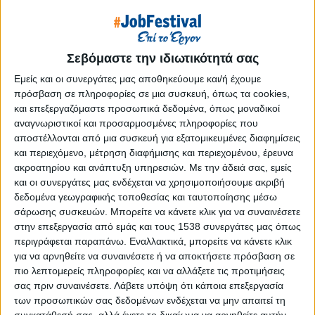
Reborn
Athens #JobFestival 2019
Thessaloniki #JobFestival 2019
Σεβόμαστε την ιδιωτικότητά σας
Athens #JobFestival 2018
Εμείς και οι συνεργάτες μας αποθηκεύουμε και/ή έχουμε
Thessaloniki #JobFestival 2018
πρόσβαση σε πληροφορίες σε μια συσκευή, όπως τα cookies,
και επεξεργαζόμαστε προσωπικά δεδομένα, όπως μοναδικοί
Athens #JobFestival 2017
αναγνωριστικοί και προσαρμοσμένες πληροφορίες που
Τhessaloniki #JobFestival 2017
αποστέλλονται από μια συσκευή για εξατομικευμένες διαφημίσεις
Athens #JobFestival 2016
και περιεχόμενο, μέτρηση διαφήμισης και περιεχομένου, έρευνα
ακροατηρίου και ανάπτυξη υπηρεσιών.
Με την άδειά σας, εμείς
Athens #JobFestival 2015
και οι συνεργάτες μας ενδέχεται να χρησιμοποιήσουμε ακριβή
Thessaloniki #JobFestival 2014
δεδομένα γεωγραφικής τοποθεσίας και ταυτοποίησης μέσω
σάρωσης συσκευών. Μπορείτε να κάνετε κλικ για να συναινέσετε
Στατιστικά
στην επεξεργασία από εμάς και τους 1538 συνεργάτες μας όπως
Στατιστικά Athens & Thessaloniki
περιγράφεται παραπάνω. Εναλλακτικά, μπορείτε να κάνετε κλικ
για να αρνηθείτε να συναινέσετε ή να αποκτήσετε πρόσβαση σε
#JobFestivals 2022
πιο λεπτομερείς πληροφορίες και να αλλάξετε τις προτιμήσεις
Στατιστικά Thessaloniki
σας πριν συναινέσετε.
Λάβετε υπόψη ότι κάποια επεξεργασία
των προσωπικών σας δεδομένων ενδέχεται να μην απαιτεί τη
#JobFestival 2019 Reborn
συγκατάθεσή σας, αλλά έχετε το δικαίωμα να αρνηθείτε αυτήν