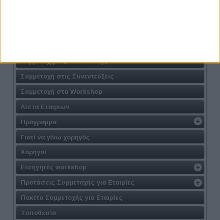
Διοργανωτής
Δελτίο Τύπου
Γιατί να το επισκεφθώ
Σε ποιούς απευθύνεται
Συμμετοχή ως Επισκέπτης
Συμμετοχή στις Συνεντεύξεις
Συμμετοχή στα Workshop
Λίστα Εταιριών
Πρόγραμμα
Γιατί να γίνω χορηγός
Χορηγοί
Εισηγητές workshop
Προτάσεις Συμμετοχής για Εταιρίες
Πακέτο Συμμετοχής για Εταιρίες
Τοποθεσία