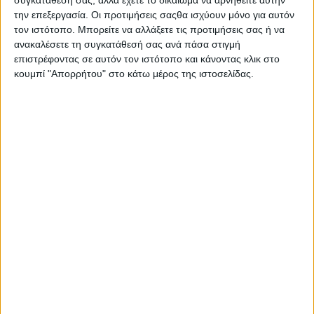
Στατιστικά Athens #JobFestival
την επεξεργασία. Οι προτιμήσεις σαςθα ισχύουν μόνο για αυτόν
2019
τον ιστότοπο. Μπορείτε να αλλάξετε τις προτιμήσεις σας ή να
ανακαλέσετε τη συγκατάθεσή σας ανά πάσα στιγμή
Στατιστικά Thessaloniki
επιστρέφοντας σε αυτόν τον ιστότοπο και κάνοντας κλικ στο
#JobFestival 2019
κουμπί "Απορρήτου" στο κάτω μέρος της ιστοσελίδας.
Στατιστικά Athens #JobFestival
2018
Στατιστικά Thessaloniki
#JobFestival 2018
Στατιστικά Athens #JobFestival
2017
Στατιστικά Thessaloniki
#JobFestival 2017
Στατιστικά Athens #JobFestival
2016
Στατιστικά Athens #JobFestival