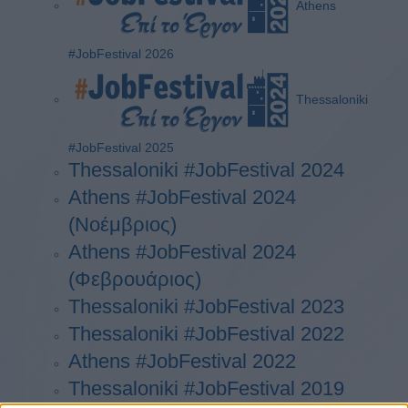
Athens
#JobFestival 2026
Thessaloniki
#JobFestival 2025
Thessaloniki #JobFestival 2024
Athens #JobFestival 2024
(Νοέμβριος)
Athens #JobFestival 2024
(Φεβρουάριος)
Thessaloniki #JobFestival 2023
Thessaloniki #JobFestival 2022
Athens #JobFestival 2022
Thessaloniki #JobFestival 2019