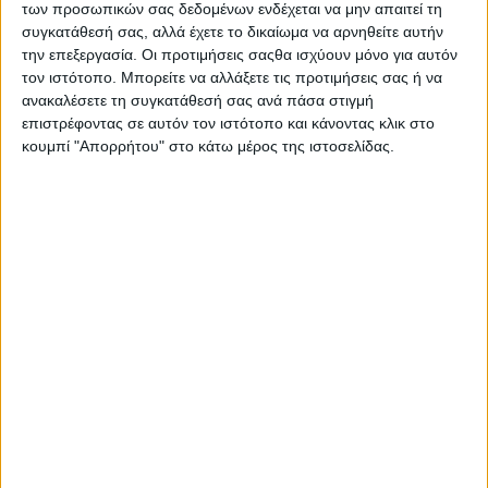
των προσωπικών σας δεδομένων ενδέχεται να μην απαιτεί τη
Στατιστικά Athens #JobFestival
συγκατάθεσή σας, αλλά έχετε το δικαίωμα να αρνηθείτε αυτήν
2019
την επεξεργασία. Οι προτιμήσεις σαςθα ισχύουν μόνο για αυτόν
Στατιστικά Thessaloniki
τον ιστότοπο. Μπορείτε να αλλάξετε τις προτιμήσεις σας ή να
ανακαλέσετε τη συγκατάθεσή σας ανά πάσα στιγμή
#JobFestival 2019
επιστρέφοντας σε αυτόν τον ιστότοπο και κάνοντας κλικ στο
Στατιστικά Athens #JobFestival
κουμπί "Απορρήτου" στο κάτω μέρος της ιστοσελίδας.
2018
Στατιστικά Thessaloniki
#JobFestival 2018
Στατιστικά Athens #JobFestival
2017
Στατιστικά Thessaloniki
#JobFestival 2017
Στατιστικά Athens #JobFestival
2016
Στατιστικά Athens #JobFestival