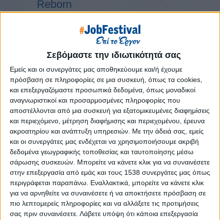
Reborn
Athens #JobFestival 2019
Thessaloniki #JobFestival 2019
Athens #JobFestival 2018
Σεβόμαστε την ιδιωτικότητά σας
Thessaloniki #JobFestival 2018
Εμείς και οι συνεργάτες μας αποθηκεύουμε και/ή έχουμε
Athens #JobFestival 2017
πρόσβαση σε πληροφορίες σε μια συσκευή, όπως τα cookies,
και επεξεργαζόμαστε προσωπικά δεδομένα, όπως μοναδικοί
Τhessaloniki #JobFestival 2017
αναγνωριστικοί και προσαρμοσμένες πληροφορίες που
Athens #JobFestival 2016
αποστέλλονται από μια συσκευή για εξατομικευμένες διαφημίσεις
Athens #JobFestival 2015
και περιεχόμενο, μέτρηση διαφήμισης και περιεχομένου, έρευνα
ακροατηρίου και ανάπτυξη υπηρεσιών.
Με την άδειά σας, εμείς
Thessaloniki #JobFestival 2014
και οι συνεργάτες μας ενδέχεται να χρησιμοποιήσουμε ακριβή
Στατιστικά
δεδομένα γεωγραφικής τοποθεσίας και ταυτοποίησης μέσω
σάρωσης συσκευών. Μπορείτε να κάνετε κλικ για να συναινέσετε
Στατιστικά Athens & Thessaloniki
στην επεξεργασία από εμάς και τους 1538 συνεργάτες μας όπως
#JobFestivals 2022
περιγράφεται παραπάνω. Εναλλακτικά, μπορείτε να κάνετε κλικ
για να αρνηθείτε να συναινέσετε ή να αποκτήσετε πρόσβαση σε
Στατιστικά Thessaloniki
πιο λεπτομερείς πληροφορίες και να αλλάξετε τις προτιμήσεις
#JobFestival 2019 Reborn
σας πριν συναινέσετε.
Λάβετε υπόψη ότι κάποια επεξεργασία