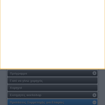
Η Δράση
Διοργανωτής
Δελτίο Τύπου
Γιατί να το επισκεφθώ
Σε ποιούς απευθύνεται
Συμμετοχή ως Επισκέπτης
Συμμετοχή στις Συνεντεύξεις
Συμμετοχή στα Workshop
Λίστα Εταιριών
Πρόγραμμα
Γιατί να γίνω χορηγός
Χορηγοί
Εισηγητές workshop
Προτάσεις Συμμετοχής για Εταιρίες