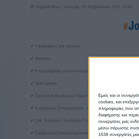
Δημοσιεύθηκε : Δευτέρα, 06 Φεβρουάριος 2017 10:00
✔
Υποψηφίους για εργασία
✔
Φοιτητές
✔
Επιχειρηματίες και εν-δυνάμει επιχειρηματίες
✔
Start-uppers
Εμείς και οι συνεργ
✔
Στελέχη Ανθρωπίνων Πόρων – Recruiters
cookies, και επεξε
πληροφορίες που απο
✔
Συμβούλους Επιχειρήσεων - Μέντορες
διαφήμισης και περι
✔
Life, Business, Executive Coaches
συνεργάτες μας ενδέ
μέσω σάρωσης συσκευ
✔
Συμβούλους Επαγγελματικού Προσανατολισμού
1538 συνεργάτες μας