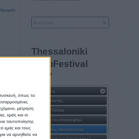
υδρομείο
Τhessaloniki
#JobFestival
2017
Η Δράση
 συσκευή, όπως τα
Διοργανωτής
προσαρμοσμένες
ιεχόμενο, μέτρηση
Δελτίο Τύπου
ς, εμείς και οι
Γιατί να το επισκεφθώ
και ταυτοποίησης
ό εμάς και τους
Σε ποιούς απευθύνεται
ια να αρνηθείτε να
Συμμετοχή ως Επισκέπτης