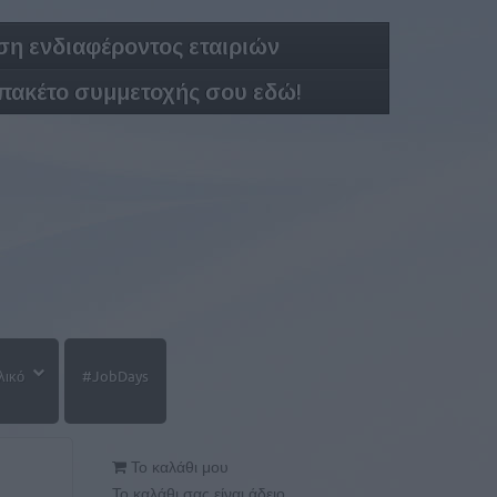
η ενδιαφέροντος εταιριών
 πακέτο συμμετοχής σου εδώ!
λικό
#JobDays
Το καλάθι μου
Το καλάθι σας είναι άδειο.