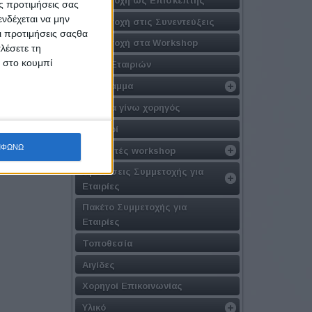
ς προτιμήσεις σας
νδέχεται να μην
Συμμετοχή στις Συνεντεύξεις
Οι προτιμήσεις σαςθα
Συμμετοχή στα Workshop
λέσετε τη
κ στο κουμπί
Λίστα Εταιριών
Πρόγραμμα
Γιατί να γίνω χορηγός
Χορηγοί
ΜΦΩΝΩ
Εισηγητές workshop
Προτάσεις Συμμετοχής για
Εταιρίες
Πακέτο Συμμετοχής για
Εταιρίες
Τοποθεσία
Αιγίδες
Χορηγοί Επικοινωνίας
Υλικό