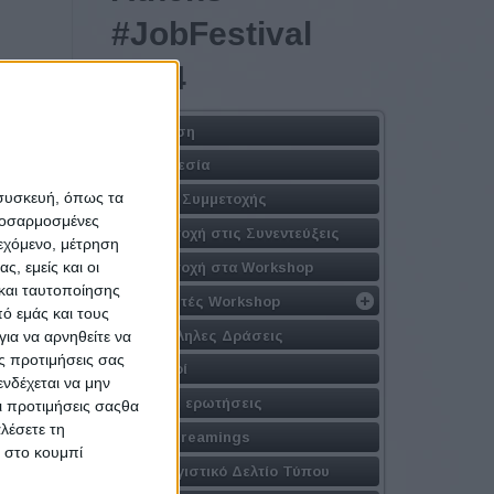
#JobFestival
2024
Η Δράση
Τοποθεσία
riences
 συσκευή, όπως τα
Φόρμα Συμμετοχής
προσαρμοσμένες
Συμμετοχή στις Συνεντεύξεις
ιεχόμενο, μέτρηση
ς, εμείς και οι
Συμμετοχή στα Workshop
και ταυτοποίησης
Εισηγητές Workshop
ό εμάς και τους
Παράλληλες Δράσεις
ια να αρνηθείτε να
ς προτιμήσεις σας
Χορηγοί
νδέχεται να μην
Συχνές ερωτήσεις
Οι προτιμήσεις σαςθα
λέσετε τη
Live Streamings
κ στο κουμπί
Απολογιστικό Δελτίο Τύπου