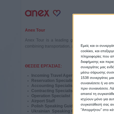
Anex Tour
Anex Tour is a leading global tour operator wit
Εμείς και οι συνεργ
combining transportation, accommodation and vario
cookies, και επεξε
πληροφορίες που απο
διαφήμισης και περι
ΘΕΣΕΙΣ ΕΡΓΑΣΙΑΣ:
συνεργάτες μας ενδέ
μέσω σάρωσης συσκευ
Incoming Travel Agency in Greece
1538 συνεργάτες μας
Reservation Specialist
συναινέσετε ή να απ
Accounting Specialist
πριν συναινέσετε.
Λά
Contracting Specialist
απαιτεί τη συγκατάθ
Operation Specialist
ισχύουν μόνο για αυ
Airport Staff
συγκατάθεσή σας ανά
Polish Speaking Guide
"Απορρήτου" στο κάτ
Ukrainian Speaking Guide