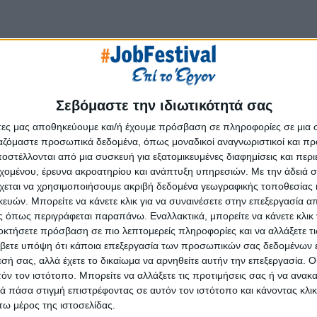
Σεβόμαστε την ιδιωτικότητά σας
h wide range of destinations offering end-to-end travel expe
άτες μας αποθηκεύουμε και/ή έχουμε πρόσβαση σε πληροφορίες σε μια
us destination services including excursion activities.
ργαζόμαστε προσωπικά δεδομένα, όπως μοναδικοί αναγνωριστικοί και 
στέλλονται από μια συσκευή για εξατομικευμένες διαφημίσεις και περ
εχομένου, έρευνα ακροατηρίου και ανάπτυξη υπηρεσιών.
Με την άδειά σα
χεται να χρησιμοποιήσουμε ακριβή δεδομένα γεωγραφικής τοποθεσίας 
ών. Μπορείτε να κάνετε κλικ για να συναινέσετε στην επεξεργασία απ
 όπως περιγράφεται παραπάνω. Εναλλακτικά, μπορείτε να κάνετε κλικ γ
οκτήσετε πρόσβαση σε πιο λεπτομερείς πληροφορίες και να αλλάξετε τι
βετε υπόψη ότι κάποια επεξεργασία των προσωπικών σας δεδομένων ε
εσή σας, αλλά έχετε το δικαίωμα να αρνηθείτε αυτήν την επεξεργασία. 
τόν τον ιστότοπο. Μπορείτε να αλλάξετε τις προτιμήσεις σας ή να ανακα
 πάσα στιγμή επιστρέφοντας σε αυτόν τον ιστότοπο και κάνοντας κλι
ω μέρος της ιστοσελίδας.