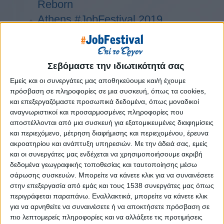
Reborn
Athens #JobFestival 2019
Thessaloniki #JobFestival 2019
Athens #JobFestival 2018
Thessaloniki #JobFestival 2018
Σεβόμαστε την ιδιωτικότητά σας
Athens #JobFestival 2017
Εμείς και οι συνεργάτες μας αποθηκεύουμε και/ή έχουμε
πρόσβαση σε πληροφορίες σε μια συσκευή, όπως τα cookies,
Τhessaloniki #JobFestival 2017
και επεξεργαζόμαστε προσωπικά δεδομένα, όπως μοναδικοί
Athens #JobFestival 2016
αναγνωριστικοί και προσαρμοσμένες πληροφορίες που
Athens #JobFestival 2015
αποστέλλονται από μια συσκευή για εξατομικευμένες διαφημίσεις
και περιεχόμενο, μέτρηση διαφήμισης και περιεχομένου, έρευνα
Thessaloniki #JobFestival 2014
ακροατηρίου και ανάπτυξη υπηρεσιών.
Με την άδειά σας, εμείς
Στατιστικά
και οι συνεργάτες μας ενδέχεται να χρησιμοποιήσουμε ακριβή
δεδομένα γεωγραφικής τοποθεσίας και ταυτοποίησης μέσω
Στατιστικά Athens & Thessaloniki
σάρωσης συσκευών. Μπορείτε να κάνετε κλικ για να συναινέσετε
#JobFestivals 2022
στην επεξεργασία από εμάς και τους 1538 συνεργάτες μας όπως
περιγράφεται παραπάνω. Εναλλακτικά, μπορείτε να κάνετε κλικ
Στατιστικά Thessaloniki
για να αρνηθείτε να συναινέσετε ή να αποκτήσετε πρόσβαση σε
#JobFestival 2019 Reborn
πιο λεπτομερείς πληροφορίες και να αλλάξετε τις προτιμήσεις