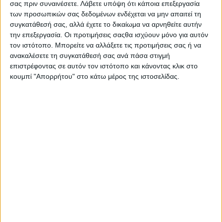
σας πριν συναινέσετε.
Λάβετε υπόψη ότι κάποια επεξεργασία
Στατιστικά Athens #JobFestival
των προσωπικών σας δεδομένων ενδέχεται να μην απαιτεί τη
2019
συγκατάθεσή σας, αλλά έχετε το δικαίωμα να αρνηθείτε αυτήν
την επεξεργασία. Οι προτιμήσεις σαςθα ισχύουν μόνο για αυτόν
Στατιστικά Thessaloniki
τον ιστότοπο. Μπορείτε να αλλάξετε τις προτιμήσεις σας ή να
#JobFestival 2019
ανακαλέσετε τη συγκατάθεσή σας ανά πάσα στιγμή
Στατιστικά Athens #JobFestival
επιστρέφοντας σε αυτόν τον ιστότοπο και κάνοντας κλικ στο
κουμπί "Απορρήτου" στο κάτω μέρος της ιστοσελίδας.
2018
Στατιστικά Thessaloniki
#JobFestival 2018
Στατιστικά Athens #JobFestival
2017
Στατιστικά Thessaloniki
#JobFestival 2017
Στατιστικά Athens #JobFestival
2016
Στατιστικά Athens #JobFestival