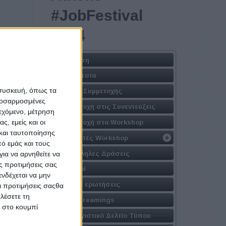
#JobFestival
2024
Η Δράση
Τοποθεσία
οϊόντων
 συσκευή, όπως τα
Φόρμα Συμμετοχής
έως την
προσαρμοσμένες
ηρεσίες
Συμμετοχή στις Συνεντεύξεις
ιεχόμενο, μέτρηση
ογνωσία
ς, εμείς και οι
Συμμετοχή στα Workshop
μονάδων
και ταυτοποίησης
Εισηγητές Workshop
 1.700
ό εμάς και τους
Παράλληλες Δράσεις
ια να αρνηθείτε να
ς προτιμήσεις σας
Χορηγοί
νδέχεται να μην
Συχνές ερωτήσεις
Οι προτιμήσεις σαςθα
λέσετε τη
Live Streamings
κ στο κουμπί
Απολογιστικό Δελτίο Τύπου