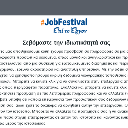
Σεβόμαστε την ιδιωτικότητά σας
ανάπτυξης, παραγωγής φαρμακευτικών και καλλυντικών πρ
άτες μας αποθηκεύουμε και/ή έχουμε πρόσβαση σε πληροφορίες σε μια
ογνωσία της, παρέχει ευέλικτες λύσεις: από την ανάπτυξη 
ργαζόμαστε προσωπικά δεδομένα, όπως μοναδικοί αναγνωριστικοί και 
γική αριστεία και την πελατοκεντρική νοοτροπία, προσφέρει υπ
στέλλονται από μια συσκευή για εξατομικευμένες διαφημίσεις και περ
κών μορφών, παρέχοντας παράλληλα μια ιδιαίτερα ισχυρή τεχν
εχομένου, έρευνα ακροατηρίου και ανάπτυξη υπηρεσιών.
Με την άδειά σα
ς δέσμευσης των 1.800 εργαζομένων της, και με ένα δίκτυο 6 
χεται να χρησιμοποιήσουμε ακριβή δεδομένα γεωγραφικής τοποθεσίας 
τυξης στην Ευρώπη, προμηθεύει ένα ευρύ φάσμα πάνω από
ών. Μπορείτε να κάνετε κλικ για να συναινέσετε στην επεξεργασία απ
 διεθνείς αγορές.
 όπως περιγράφεται παραπάνω. Εναλλακτικά, μπορείτε να κάνετε κλικ γ
οκτήσετε πρόσβαση σε πιο λεπτομερείς πληροφορίες και να αλλάξετε τι
βετε υπόψη ότι κάποια επεξεργασία των προσωπικών σας δεδομένων ε
εσή σας, αλλά έχετε το δικαίωμα να αρνηθείτε αυτήν την επεξεργασία. 
τόν τον ιστότοπο. Μπορείτε να αλλάξετε τις προτιμήσεις σας ή να ανακα
 πάσα στιγμή επιστρέφοντας σε αυτόν τον ιστότοπο και κάνοντας κλι
ω μέρος της ιστοσελίδας.