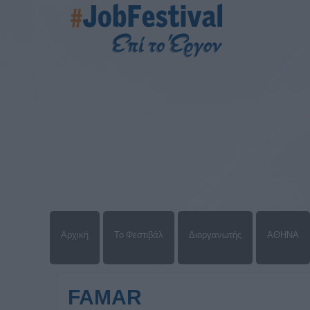
Αρχική
Το Φεστιβάλ
Διοργανωτής
ΑΘΗΝΑ
FAMAR