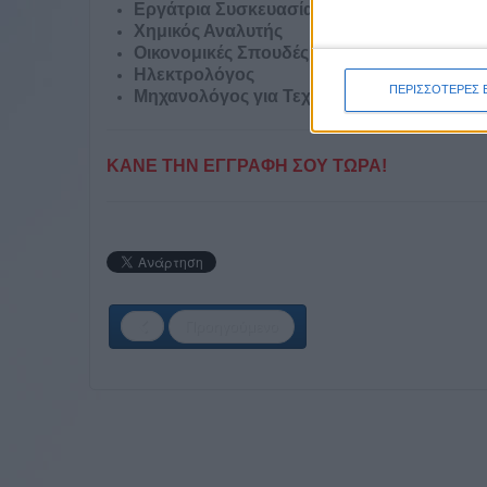
Ε
ργάτρια Συσκευασίας και Παραγωγής
Χ
ημικός Αναλυτής
Ο
ικονομικές Σπουδές
Η
λεκτρολόγος
ΠΕΡΙΣΣΟΤΕΡΕΣ 
Μ
ηχανολόγος για Τεχνική Υπηρεσία
ΚΑΝΕ ΤΗΝ ΕΓΓΡΑΦΗ ΣΟΥ ΤΩΡΑ!
Προηγούμενο