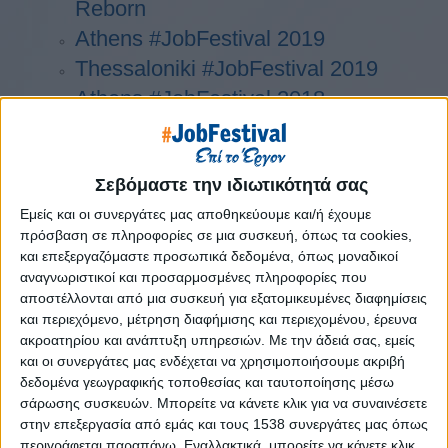
Reborn
Athens #JobFestival 2019
Thessaloniki #JobFestival 2019
Athens #JobFestival 2018
Thessaloniki #JobFestival 2018
Athens #JobFestival 2017
Σεβόμαστε την ιδιωτικότητά σας
Τhessaloniki #JobFestival 2017
Athens #JobFestival 2016
Εμείς και οι συνεργάτες μας αποθηκεύουμε και/ή έχουμε
πρόσβαση σε πληροφορίες σε μια συσκευή, όπως τα cookies,
Athens #JobFestival 2015
και επεξεργαζόμαστε προσωπικά δεδομένα, όπως μοναδικοί
Thessaloniki #JobFestival 2014
αναγνωριστικοί και προσαρμοσμένες πληροφορίες που
αποστέλλονται από μια συσκευή για εξατομικευμένες διαφημίσεις
Στατιστικά
και περιεχόμενο, μέτρηση διαφήμισης και περιεχομένου, έρευνα
Στατιστικά Athens & Thessaloniki
ακροατηρίου και ανάπτυξη υπηρεσιών.
Με την άδειά σας, εμείς
και οι συνεργάτες μας ενδέχεται να χρησιμοποιήσουμε ακριβή
#JobFestivals 2022
δεδομένα γεωγραφικής τοποθεσίας και ταυτοποίησης μέσω
Στατιστικά Thessaloniki
σάρωσης συσκευών. Μπορείτε να κάνετε κλικ για να συναινέσετε
στην επεξεργασία από εμάς και τους 1538 συνεργάτες μας όπως
#JobFestival 2019 Reborn
περιγράφεται παραπάνω. Εναλλακτικά, μπορείτε να κάνετε κλικ