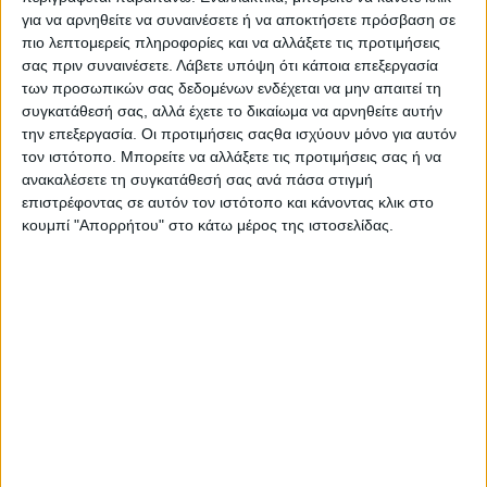
Στατιστικά Athens #JobFestival
για να αρνηθείτε να συναινέσετε ή να αποκτήσετε πρόσβαση σε
πιο λεπτομερείς πληροφορίες και να αλλάξετε τις προτιμήσεις
2019
σας πριν συναινέσετε.
Λάβετε υπόψη ότι κάποια επεξεργασία
Στατιστικά Thessaloniki
των προσωπικών σας δεδομένων ενδέχεται να μην απαιτεί τη
#JobFestival 2019
συγκατάθεσή σας, αλλά έχετε το δικαίωμα να αρνηθείτε αυτήν
την επεξεργασία. Οι προτιμήσεις σαςθα ισχύουν μόνο για αυτόν
Στατιστικά Athens #JobFestival
τον ιστότοπο. Μπορείτε να αλλάξετε τις προτιμήσεις σας ή να
2018
ανακαλέσετε τη συγκατάθεσή σας ανά πάσα στιγμή
επιστρέφοντας σε αυτόν τον ιστότοπο και κάνοντας κλικ στο
Στατιστικά Thessaloniki
κουμπί "Απορρήτου" στο κάτω μέρος της ιστοσελίδας.
#JobFestival 2018
Στατιστικά Athens #JobFestival
2017
Στατιστικά Thessaloniki
#JobFestival 2017
Στατιστικά Athens #JobFestival
2016
Στατιστικά Athens #JobFestival