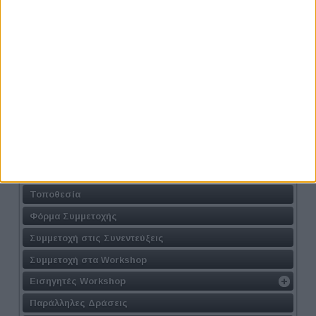
Προηγούμενο
Επόμενο
Athens #JobFestival 2024
Η Δράση
Τοποθεσία
Φόρμα Συμμετοχής
Συμμετοχή στις Συνεντεύξεις
Συμμετοχή στα Workshop
Εισηγητές Workshop
Παράλληλες Δράσεις