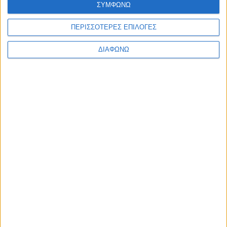
ΣΥΜΦΩΝΩ
Υλικό
ΠΕΡΙΣΣΟΤΕΡΕΣ ΕΠΙΛΟΓΕΣ
Φωτογραφίες
Παρουσιάσεις
ΔΙΑΦΩΝΩ
Υλικό
Φωτογραφίες
Παρουσιάσεις
#JobDays
Intertrade Hellas ABEE