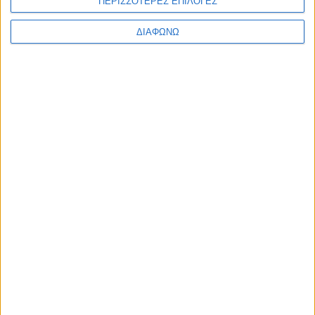
ΠΕΡΙΣΣΟΤΕΡΕΣ ΕΠΙΛΟΓΕΣ
Υλικό
ΔΙΑΦΩΝΩ
Φωτογραφίες
Παρουσιάσεις
Υλικό
Φωτογραφίες
Παρουσιάσεις
#JobDays
ΚΑΥΚΑΣ
ΚΑΥΚΑΣ
Η ΚΑΥΚΑΣ ιδρύθηκε το 1975 και κατέχει ηγετική θέση