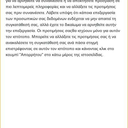
για να αρνηθείτε να συναινέσετε ή να αποκτήσετε πρόσβαση σε
Στατιστικά Athens #JobFestival
πιο λεπτομερείς πληροφορίες και να αλλάξετε τις προτιμήσεις
2019
σας πριν συναινέσετε.
Λάβετε υπόψη ότι κάποια επεξεργασία
των προσωπικών σας δεδομένων ενδέχεται να μην απαιτεί τη
Στατιστικά Thessaloniki
συγκατάθεσή σας, αλλά έχετε το δικαίωμα να αρνηθείτε αυτήν
#JobFestival 2019
την επεξεργασία. Οι προτιμήσεις σαςθα ισχύουν μόνο για αυτόν
τον ιστότοπο. Μπορείτε να αλλάξετε τις προτιμήσεις σας ή να
Στατιστικά Athens #JobFestival
ανακαλέσετε τη συγκατάθεσή σας ανά πάσα στιγμή
2018
επιστρέφοντας σε αυτόν τον ιστότοπο και κάνοντας κλικ στο
Στατιστικά Thessaloniki
κουμπί "Απορρήτου" στο κάτω μέρος της ιστοσελίδας.
#JobFestival 2018
Στατιστικά Athens #JobFestival
2017
Στατιστικά Thessaloniki
#JobFestival 2017
Στατιστικά Athens #JobFestival
2016
Στατιστικά Athens #JobFestival