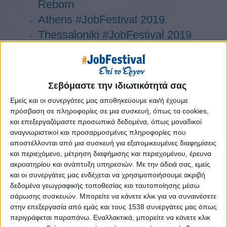
Reborn
Athens #JobFestival 2019
Thessaloniki #JobFestival 2019
Athens #JobFestival 2018
Thessaloniki #JobFestival 2018
Athens #JobFestival 2017
Σεβόμαστε την ιδιωτικότητά σας
Τhessaloniki #JobFestival 2017
Εμείς και οι συνεργάτες μας αποθηκεύουμε και/ή έχουμε
Athens #JobFestival 2016
πρόσβαση σε πληροφορίες σε μια συσκευή, όπως τα cookies,
και επεξεργαζόμαστε προσωπικά δεδομένα, όπως μοναδικοί
Athens #JobFestival 2015
αναγνωριστικοί και προσαρμοσμένες πληροφορίες που
Thessaloniki #JobFestival 2014
αποστέλλονται από μια συσκευή για εξατομικευμένες διαφημίσεις
και περιεχόμενο, μέτρηση διαφήμισης και περιεχομένου, έρευνα
Στατιστικά
ακροατηρίου και ανάπτυξη υπηρεσιών.
Με την άδειά σας, εμείς
Στατιστικά Athens & Thessaloniki
και οι συνεργάτες μας ενδέχεται να χρησιμοποιήσουμε ακριβή
δεδομένα γεωγραφικής τοποθεσίας και ταυτοποίησης μέσω
#JobFestivals 2022
σάρωσης συσκευών. Μπορείτε να κάνετε κλικ για να συναινέσετε
Στατιστικά Thessaloniki
στην επεξεργασία από εμάς και τους 1538 συνεργάτες μας όπως
#JobFestival 2019 Reborn
περιγράφεται παραπάνω. Εναλλακτικά, μπορείτε να κάνετε κλικ