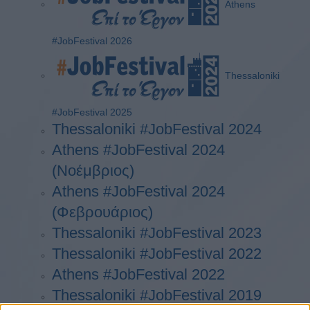
Athens
#JobFestival 2026
Thessaloniki
#JobFestival 2025
Thessaloniki #JobFestival 2024
Athens #JobFestival 2024
(Νοέμβριος)
Athens #JobFestival 2024
(Φεβρουάριος)
Thessaloniki #JobFestival 2023
Thessaloniki #JobFestival 2022
Athens #JobFestival 2022
Thessaloniki #JobFestival 2019