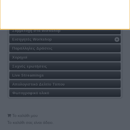
Τοποθεσία
Φόρμα Συμμετοχής
Συμμετοχή στις Συνεντεύξεις
Συμμετοχή στα Workshop
Εισηγητές Workshop
Παράλληλες Δράσεις
Χορηγοί
Συχνές ερωτήσεις
Live Streamings
Απολογιστικό Δελτίο Τύπου
Φωτογραφικό υλικό
Το καλάθι μου
Το καλάθι σας είναι άδειο.