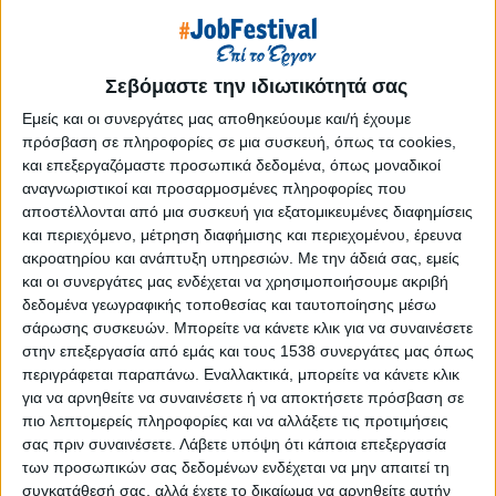
Reborn
Athens #JobFestival 2019
Thessaloniki #JobFestival 2019
Σεβόμαστε την ιδιωτικότητά σας
Athens #JobFestival 2018
Εμείς και οι συνεργάτες μας αποθηκεύουμε και/ή έχουμε
Thessaloniki #JobFestival 2018
πρόσβαση σε πληροφορίες σε μια συσκευή, όπως τα cookies,
και επεξεργαζόμαστε προσωπικά δεδομένα, όπως μοναδικοί
Athens #JobFestival 2017
αναγνωριστικοί και προσαρμοσμένες πληροφορίες που
Τhessaloniki #JobFestival 2017
αποστέλλονται από μια συσκευή για εξατομικευμένες διαφημίσεις
και περιεχόμενο, μέτρηση διαφήμισης και περιεχομένου, έρευνα
Athens #JobFestival 2016
ακροατηρίου και ανάπτυξη υπηρεσιών.
Με την άδειά σας, εμείς
Athens #JobFestival 2015
και οι συνεργάτες μας ενδέχεται να χρησιμοποιήσουμε ακριβή
Thessaloniki #JobFestival 2014
δεδομένα γεωγραφικής τοποθεσίας και ταυτοποίησης μέσω
σάρωσης συσκευών. Μπορείτε να κάνετε κλικ για να συναινέσετε
Στατιστικά
στην επεξεργασία από εμάς και τους 1538 συνεργάτες μας όπως
περιγράφεται παραπάνω. Εναλλακτικά, μπορείτε να κάνετε κλικ
Στατιστικά Athens & Thessaloniki
για να αρνηθείτε να συναινέσετε ή να αποκτήσετε πρόσβαση σε
#JobFestivals 2022
πιο λεπτομερείς πληροφορίες και να αλλάξετε τις προτιμήσεις
Στατιστικά Thessaloniki
σας πριν συναινέσετε.
Λάβετε υπόψη ότι κάποια επεξεργασία
των προσωπικών σας δεδομένων ενδέχεται να μην απαιτεί τη
#JobFestival 2019 Reborn
συγκατάθεσή σας, αλλά έχετε το δικαίωμα να αρνηθείτε αυτήν