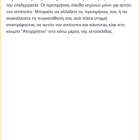
Στατιστικά Athens #JobFestival
την επεξεργασία. Οι προτιμήσεις σαςθα ισχύουν μόνο για αυτόν
τον ιστότοπο. Μπορείτε να αλλάξετε τις προτιμήσεις σας ή να
2019
ανακαλέσετε τη συγκατάθεσή σας ανά πάσα στιγμή
Στατιστικά Thessaloniki
επιστρέφοντας σε αυτόν τον ιστότοπο και κάνοντας κλικ στο
κουμπί "Απορρήτου" στο κάτω μέρος της ιστοσελίδας.
#JobFestival 2019
Στατιστικά Athens #JobFestival
2018
Στατιστικά Thessaloniki
#JobFestival 2018
Στατιστικά Athens #JobFestival
2017
Στατιστικά Thessaloniki
#JobFestival 2017
Στατιστικά Athens #JobFestival
2016
Στατιστικά Athens #JobFestival