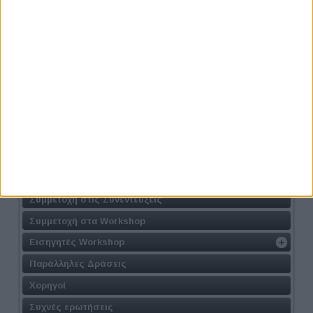
Προηγούμενο
Επόμενο
Athens #JobFestival 2024
Η Δράση
Τοποθεσία
Φόρμα Συμμετοχής
Συμμετοχή στις Συνεντεύξεις
Συμμετοχή στα Workshop
Εισηγητές Workshop
Παράλληλες Δράσεις
Χορηγοί
Συχνές ερωτήσεις