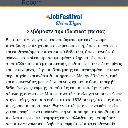
Reborn
Athens #JobFestival 2019
Thessaloniki #JobFestival 2019
Athens #JobFestival 2018
Σεβόμαστε την ιδιωτικότητά σας
Thessaloniki #JobFestival 2018
Εμείς και οι συνεργάτες μας αποθηκεύουμε και/ή έχουμε
Athens #JobFestival 2017
πρόσβαση σε πληροφορίες σε μια συσκευή, όπως τα cookies,
και επεξεργαζόμαστε προσωπικά δεδομένα, όπως μοναδικοί
Τhessaloniki #JobFestival 2017
αναγνωριστικοί και προσαρμοσμένες πληροφορίες που
Athens #JobFestival 2016
αποστέλλονται από μια συσκευή για εξατομικευμένες διαφημίσεις
Athens #JobFestival 2015
και περιεχόμενο, μέτρηση διαφήμισης και περιεχομένου, έρευνα
ακροατηρίου και ανάπτυξη υπηρεσιών.
Με την άδειά σας, εμείς
Thessaloniki #JobFestival 2014
και οι συνεργάτες μας ενδέχεται να χρησιμοποιήσουμε ακριβή
Στατιστικά
δεδομένα γεωγραφικής τοποθεσίας και ταυτοποίησης μέσω
σάρωσης συσκευών. Μπορείτε να κάνετε κλικ για να συναινέσετε
Στατιστικά Athens & Thessaloniki
στην επεξεργασία από εμάς και τους 1538 συνεργάτες μας όπως
#JobFestivals 2022
περιγράφεται παραπάνω. Εναλλακτικά, μπορείτε να κάνετε κλικ
για να αρνηθείτε να συναινέσετε ή να αποκτήσετε πρόσβαση σε
Στατιστικά Thessaloniki
πιο λεπτομερείς πληροφορίες και να αλλάξετε τις προτιμήσεις
#JobFestival 2019 Reborn
σας πριν συναινέσετε.
Λάβετε υπόψη ότι κάποια επεξεργασία