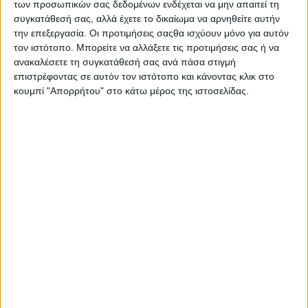
των προσωπικών σας δεδομένων ενδέχεται να μην απαιτεί τη
Στατιστικά Athens #JobFestival
συγκατάθεσή σας, αλλά έχετε το δικαίωμα να αρνηθείτε αυτήν
2019
την επεξεργασία. Οι προτιμήσεις σαςθα ισχύουν μόνο για αυτόν
τον ιστότοπο. Μπορείτε να αλλάξετε τις προτιμήσεις σας ή να
Στατιστικά Thessaloniki
ανακαλέσετε τη συγκατάθεσή σας ανά πάσα στιγμή
#JobFestival 2019
επιστρέφοντας σε αυτόν τον ιστότοπο και κάνοντας κλικ στο
Στατιστικά Athens #JobFestival
κουμπί "Απορρήτου" στο κάτω μέρος της ιστοσελίδας.
2018
Στατιστικά Thessaloniki
#JobFestival 2018
Στατιστικά Athens #JobFestival
2017
Στατιστικά Thessaloniki
#JobFestival 2017
Στατιστικά Athens #JobFestival
2016
Στατιστικά Athens #JobFestival