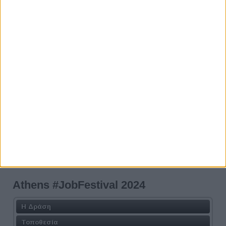
Μπάρμαν
Hostess
ΚΑΝΕ ΤΗΝ ΕΓΓΡΑΦΗ ΣΟΥ ΤΩΡΑ!
Προηγούμενο
Επόμενο
Athens #JobFestival 2024
Η Δράση
Τοποθεσία