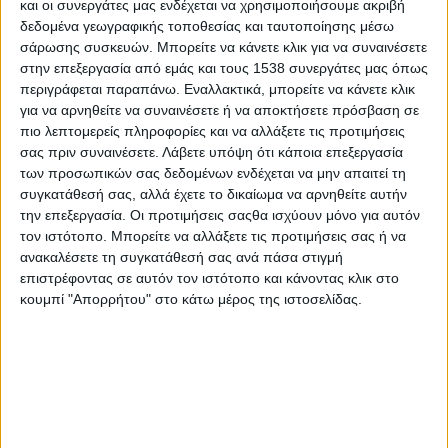
και οι συνεργάτες μας ενδέχεται να χρησιμοποιήσουμε ακριβή
Στατιστικά Athens #JobFestival
δεδομένα γεωγραφικής τοποθεσίας και ταυτοποίησης μέσω
2019
σάρωσης συσκευών. Μπορείτε να κάνετε κλικ για να συναινέσετε
στην επεξεργασία από εμάς και τους 1538 συνεργάτες μας όπως
Στατιστικά Thessaloniki
περιγράφεται παραπάνω. Εναλλακτικά, μπορείτε να κάνετε κλικ
#JobFestival 2019
για να αρνηθείτε να συναινέσετε ή να αποκτήσετε πρόσβαση σε
Στατιστικά Athens #JobFestival
πιο λεπτομερείς πληροφορίες και να αλλάξετε τις προτιμήσεις
σας πριν συναινέσετε.
Λάβετε υπόψη ότι κάποια επεξεργασία
2018
των προσωπικών σας δεδομένων ενδέχεται να μην απαιτεί τη
Στατιστικά Thessaloniki
συγκατάθεσή σας, αλλά έχετε το δικαίωμα να αρνηθείτε αυτήν
την επεξεργασία. Οι προτιμήσεις σαςθα ισχύουν μόνο για αυτόν
#JobFestival 2018
τον ιστότοπο. Μπορείτε να αλλάξετε τις προτιμήσεις σας ή να
Στατιστικά Athens #JobFestival
ανακαλέσετε τη συγκατάθεσή σας ανά πάσα στιγμή
επιστρέφοντας σε αυτόν τον ιστότοπο και κάνοντας κλικ στο
2017
κουμπί "Απορρήτου" στο κάτω μέρος της ιστοσελίδας.
Στατιστικά Thessaloniki
#JobFestival 2017
Στατιστικά Athens #JobFestival
2016
Στατιστικά Athens #JobFestival