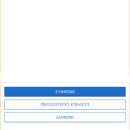
Υλικό
Φωτογραφίες
Παρουσιάσεις
Υλικό
Φωτογραφίες
Παρουσιάσεις
#JobDays
Όμιλος MGroup
ΣΥΜΦΩΝΩ
ΠΕΡΙΣΣΟΤΕΡΕΣ ΕΠΙΛΟΓΕΣ
Όμιλος
MG
roup
ΔΙΑΦΩΝΩ
Ο όμιλος
MG
roup
, με βάση τη Ρόδο, έχει 4 ξενοδοχεία