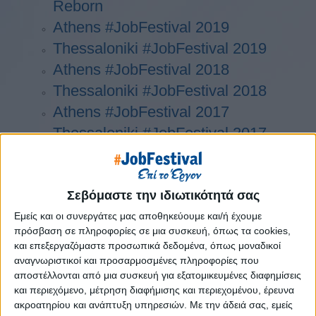
Reborn
Athens #JobFestival 2019
Thessaloniki #JobFestival 2019
Athens #JobFestival 2018
Thessaloniki #JobFestival 2018
Athens #JobFestival 2017
Τhessaloniki #JobFestival 2017
Athens #JobFestival 2016
Athens #JobFestival 2015
Thessaloniki #JobFestival 2014
Σεβόμαστε την ιδιωτικότητά σας
Στατιστικά
Εμείς και οι συνεργάτες μας αποθηκεύουμε και/ή έχουμε
πρόσβαση σε πληροφορίες σε μια συσκευή, όπως τα cookies,
Στατιστικά Athens & Thessaloniki
και επεξεργαζόμαστε προσωπικά δεδομένα, όπως μοναδικοί
#JobFestivals 2022
αναγνωριστικοί και προσαρμοσμένες πληροφορίες που
αποστέλλονται από μια συσκευή για εξατομικευμένες διαφημίσεις
Στατιστικά Thessaloniki
και περιεχόμενο, μέτρηση διαφήμισης και περιεχομένου, έρευνα
#JobFestival 2019 Reborn
ακροατηρίου και ανάπτυξη υπηρεσιών.
Με την άδειά σας, εμείς