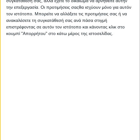
συγκατάθεσή σας, αλλά έχετε το δικαίωμα να αρνηθείτε αυτήν
Στατιστικά Athens #JobFestival
την επεξεργασία. Οι προτιμήσεις σαςθα ισχύουν μόνο για αυτόν
2019
τον ιστότοπο. Μπορείτε να αλλάξετε τις προτιμήσεις σας ή να
ανακαλέσετε τη συγκατάθεσή σας ανά πάσα στιγμή
Στατιστικά Thessaloniki
επιστρέφοντας σε αυτόν τον ιστότοπο και κάνοντας κλικ στο
#JobFestival 2019
κουμπί "Απορρήτου" στο κάτω μέρος της ιστοσελίδας.
Στατιστικά Athens #JobFestival
2018
Στατιστικά Thessaloniki
#JobFestival 2018
Στατιστικά Athens #JobFestival
2017
Στατιστικά Thessaloniki
#JobFestival 2017
Στατιστικά Athens #JobFestival
2016
Στατιστικά Athens #JobFestival