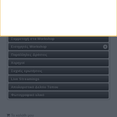
Η Δράση
Τοποθεσία
Φόρμα Συμμετοχής
Συμμετοχή στις Συνεντεύξεις
Συμμετοχή στα Workshop
Εισηγητές Workshop
Παράλληλες Δράσεις
Χορηγοί
Συχνές ερωτήσεις
Live Streamings
Απολογιστικό Δελτίο Τύπου
Φωτογραφικό υλικό
Το καλάθι μου