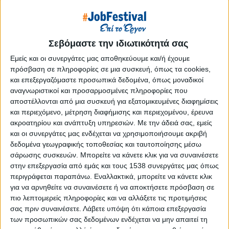
Reborn
Athens #JobFestival 2019
Thessaloniki #JobFestival 2019
Σεβόμαστε την ιδιωτικότητά σας
Athens #JobFestival 2018
Εμείς και οι συνεργάτες μας αποθηκεύουμε και/ή έχουμε
Thessaloniki #JobFestival 2018
πρόσβαση σε πληροφορίες σε μια συσκευή, όπως τα cookies,
Athens #JobFestival 2017
και επεξεργαζόμαστε προσωπικά δεδομένα, όπως μοναδικοί
αναγνωριστικοί και προσαρμοσμένες πληροφορίες που
Τhessaloniki #JobFestival 2017
αποστέλλονται από μια συσκευή για εξατομικευμένες διαφημίσεις
Athens #JobFestival 2016
και περιεχόμενο, μέτρηση διαφήμισης και περιεχομένου, έρευνα
ακροατηρίου και ανάπτυξη υπηρεσιών.
Με την άδειά σας, εμείς
Athens #JobFestival 2015
και οι συνεργάτες μας ενδέχεται να χρησιμοποιήσουμε ακριβή
Thessaloniki #JobFestival 2014
δεδομένα γεωγραφικής τοποθεσίας και ταυτοποίησης μέσω
σάρωσης συσκευών. Μπορείτε να κάνετε κλικ για να συναινέσετε
Στατιστικά
στην επεξεργασία από εμάς και τους 1538 συνεργάτες μας όπως
Στατιστικά Athens & Thessaloniki
περιγράφεται παραπάνω. Εναλλακτικά, μπορείτε να κάνετε κλικ
για να αρνηθείτε να συναινέσετε ή να αποκτήσετε πρόσβαση σε
#JobFestivals 2022
πιο λεπτομερείς πληροφορίες και να αλλάξετε τις προτιμήσεις
Στατιστικά Thessaloniki
σας πριν συναινέσετε.
Λάβετε υπόψη ότι κάποια επεξεργασία
των προσωπικών σας δεδομένων ενδέχεται να μην απαιτεί τη
#JobFestival 2019 Reborn